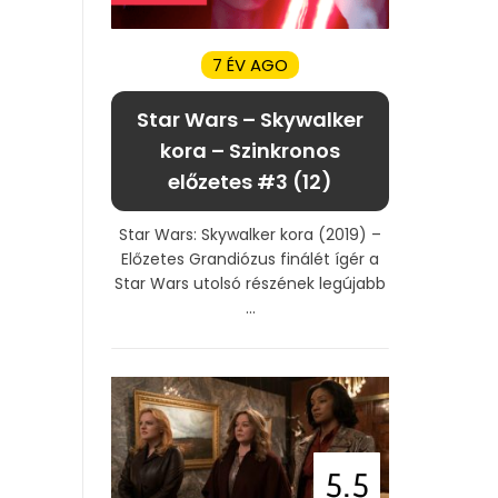
7 ÉV AGO
Star Wars – Skywalker
kora – Szinkronos
előzetes #3 (12)
Star Wars: Skywalker kora (2019) –
Előzetes Grandiózus finálét ígér a
Star Wars utolsó részének legújabb
...
5.5