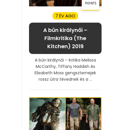
POINTS
7 ÉV AGO
A bűn királynői –
Filmkritika (The
Kitchen) 2019
A bűn királynői – kritika Melissa
McCarthy, Tiffany Haddish és
Elisabeth Moss gengszternejek
rossz útra tévednek és a ...