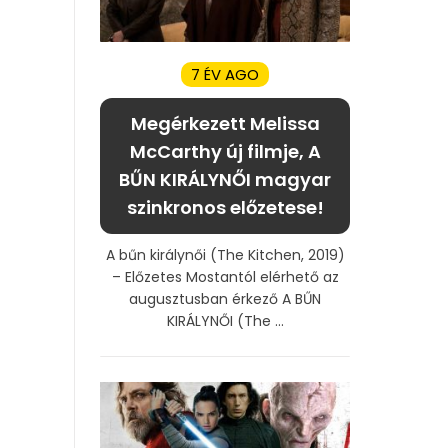
7 ÉV AGO
Megérkezett Melissa
McCarthy új filmje, A
BŰN KIRÁLYNŐI magyar
szinkronos előzetese!
A bűn királynői (The Kitchen, 2019)
– Előzetes Mostantól elérhető az
augusztusban érkező A BŰN
KIRÁLYNŐI (The ...