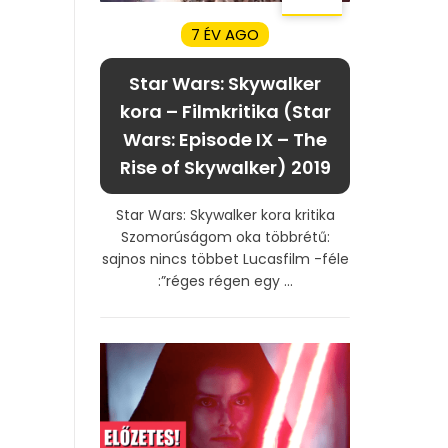
7 ÉV AGO
Star Wars: Skywalker
kora – Filmkritika (Star
Wars: Episode IX – The
Rise of Skywalker) 2019
Star Wars: Skywalker kora kritika
Szomorúságom oka többrétű:
sajnos nincs többet Lucasfilm -féle
:”réges régen egy ...