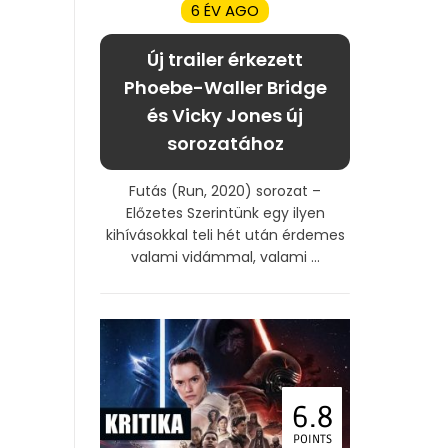
6 ÉV AGO
Új trailer érkezett
Phoebe-Waller Bridge
és Vicky Jones új
sorozatához
Futás (Run, 2020) sorozat –
Előzetes Szerintünk egy ilyen
kihívásokkal teli hét után érdemes
valami vidámmal, valami ...
6.8
POINTS