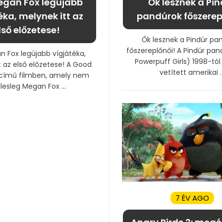
egan Fox legújabb
Ők lesznek a Pi
éka, melynek itt az
pandúrok főszerep
lső előzetese!
Ők lesznek a Pindúr pa
főszereplőnői! A Pindúr pa
 Fox legújabb vígjátéka,
Powerpuff Girls) 1998-tól
t az első előzetese! A Good
vetített amerikai ..
című filmben, amely nem
lesleg Megan Fox ...
7 ÉV AGO