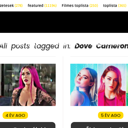
zetesek
(278)
featured
(11194)
Filmes toplista
(250)
toplista
(365)
EK
KRITIKÁK
TOPLISTÁK
FILMAJÁNLÓ
All posts tagged in:
Dove Camero
4 ÉV AGO
5 ÉV AGO