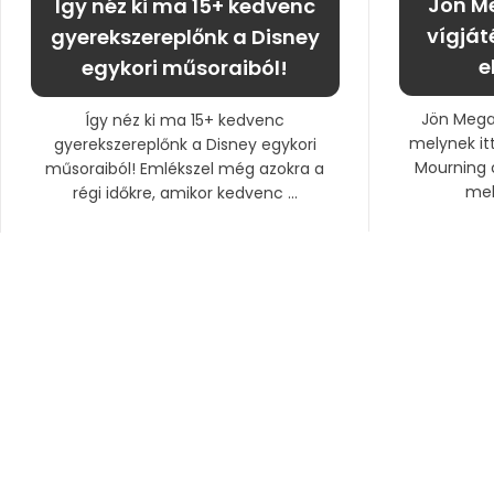
Jön M
Így néz ki ma 15+ kedvenc
vígját
gyerekszereplőnk a Disney
e
egykori műsoraiból!
Jön Megan
Így néz ki ma 15+ kedvenc
melynek it
gyerekszereplőnk a Disney egykori
Mourning 
műsoraiból! Emlékszel még azokra a
mel
régi időkre, amikor kedvenc ...