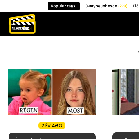
Popular tags:
Dwayne Johnson
(229)
Elő
KEZDŐOLDAL
HÍREK
ÉRDEKESSÉG
2 ÉV AGO