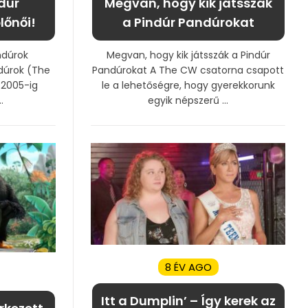
ndúr
Megvan, hogy kik játsszák
lőnői!
a Pindúr Pandúrokat
ndúrok
Megvan, hogy kik játsszák a Pindúr
ndúrok (The
Pandúrokat A The CW csatorna csapott
 2005-ig
le a lehetőségre, hogy gyerekkorunk
.
egyik népszerű ...
8 ÉV AGO
Itt a Dumplin’ – Így kerek az