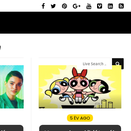
ELŐZETESEK
MOZIBEMUTATÓK
RÓLUNK
n
5 ÉV AGO