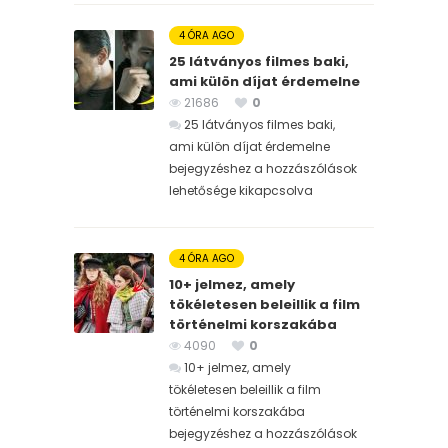
4 ÓRA AGO
25 látványos filmes baki,
ami külön díjat érdemelne
21686
0
25 látványos filmes baki,
ami külön díjat érdemelne
bejegyzéshez
a hozzászólások
lehetősége kikapcsolva
4 ÓRA AGO
10+ jelmez, amely
tökéletesen beleillik a film
történelmi korszakába
4090
0
10+ jelmez, amely
tökéletesen beleillik a film
történelmi korszakába
bejegyzéshez
a hozzászólások