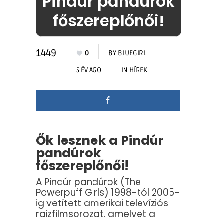
Pindúr pandúrok
főszereplőnői!
1449
0
BY
BLUEGIRL
5 ÉV AGO
IN
HÍREK
Ők lesznek a Pindúr
pandúrok
főszereplőnői!
A Pindúr pandúrok (The
Powerpuff Girls) 1998-tól 2005-
ig vetített amerikai televíziós
rajzfilmsorozat, amelyet a