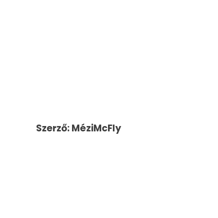
Szerző: MéziMcFly