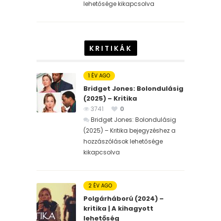
lehetősége kikapcsolva
KRITIKÁK
1 ÉV AGO
Bridget Jones: Bolondulásig
(2025) – Kritika
3741
0
Bridget Jones: Bolondulásig
(2025) – Kritika bejegyzéshez
a
hozzászólások lehetősége
kikapcsolva
2 ÉV AGO
Polgárháború (2024) –
kritika | A kihagyott
lehetőség