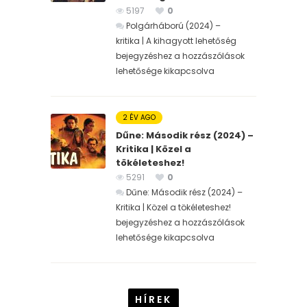
5197
0
Polgárháború (2024) –
kritika | A kihagyott lehetőség
bejegyzéshez
a hozzászólások
lehetősége kikapcsolva
2 ÉV AGO
Dűne: Második rész (2024) –
Kritika | Közel a
tökéleteshez!
5291
0
Dűne: Második rész (2024) –
Kritika | Közel a tökéleteshez!
bejegyzéshez
a hozzászólások
lehetősége kikapcsolva
HÍREK