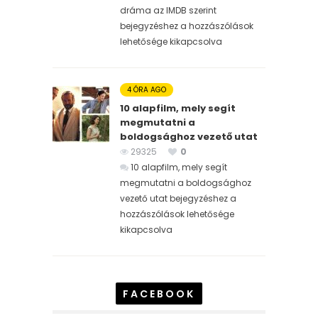
dráma az IMDB szerint
bejegyzéshez
a hozzászólások
lehetősége kikapcsolva
4 ÓRA AGO
10 alapfilm, mely segít
megmutatni a
boldogsághoz vezető utat
29325
0
10 alapfilm, mely segít
megmutatni a boldogsághoz
vezető utat bejegyzéshez
a
hozzászólások lehetősége
kikapcsolva
FACEBOOK