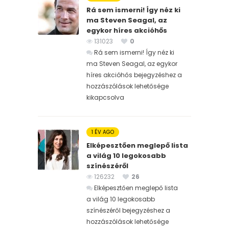
Rá sem ismerni! Így néz ki
ma Steven Seagal, az
egykor híres akcióhős
131023
0
Rá sem ismerni! Így néz ki
ma Steven Seagal, az egykor
híres akcióhős bejegyzéshez
a
hozzászólások lehetősége
kikapcsolva
1 ÉV AGO
Elképesztően meglepő lista
a világ 10 legokosabb
színészéről
126232
26
Elképesztően meglepő lista
a világ 10 legokosabb
színészéről bejegyzéshez
a
hozzászólások lehetősége