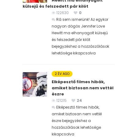
Hewitt ma elhanyagolt
külsejű és felszedett pár kilót
122630
0
Rá sem ismerünk! Az egykor
nagyon dögös Jennifer Love
Hewitt ma elhanyagolt külsejű
és felszedett pár kilót
bejegyzéshez
a hozzászólások
lehetősége kikapcsolva
2 ÉV AGO
Elképesztő filmes hibák,
amiket biztosan nem vettél
észre
121215
24
Elképesztő filmes hibák,
amiket biztosan nem vettél
észre bejegyzéshez
a
hozzászólások lehetősége
kikapcsolva