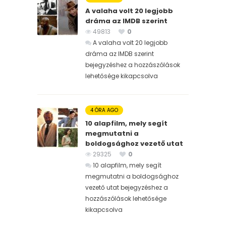
A valaha volt 20 legjobb
dráma az IMDB szerint
49813
0
A valaha volt 20 legjobb
dráma az IMDB szerint
bejegyzéshez
a hozzászólások
lehetősége kikapcsolva
4 ÓRA AGO
10 alapfilm, mely segít
megmutatni a
boldogsághoz vezető utat
29325
0
10 alapfilm, mely segít
megmutatni a boldogsághoz
vezető utat bejegyzéshez
a
hozzászólások lehetősége
kikapcsolva