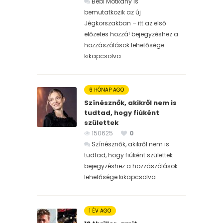
Bébi Motkány is
bemutatkozik az új
Jégkorszakban – itt az első
előzetes hozzá! bejegyzéshez
a
hozzászólások lehetősége
kikapcsolva
6 HÓNAP AGO
Színésznők, akikről nem is
tudtad, hogy fiúként
születtek
150625
0
Színésznők, akikről nem is
tudtad, hogy fiúként születtek
bejegyzéshez
a hozzászólások
lehetősége kikapcsolva
1 ÉV AGO