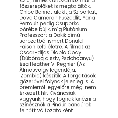
Az új, filmes változathoz már a
főszereplőket is megtalálták.
Chloe Bennet alakítja Sziporkát,
Dove Cameron Puszedlit, Yana
Perrault pedig Csuporka
bőrébe bújik, míg Plutónium
Professzort a Dokik című
sorozatból ismert Donald
Faison kelti életre. A filmet az
Oscar-díjas Diablo Cody
(Dübörög a szív, Pszichoanyu)
ésa Heather V. Regnier (Az
Álmosvölgy legendája,
iZombie) készítik. A forgatások
gőzerővel folynak jelenleg is. A
premierről egyelőre még nem
érkezett hír. Kíváncsiak
vagyunk, hogy fognak kinézni a
színésznők a Pindúr pandúrok
felnőtt változataiként.