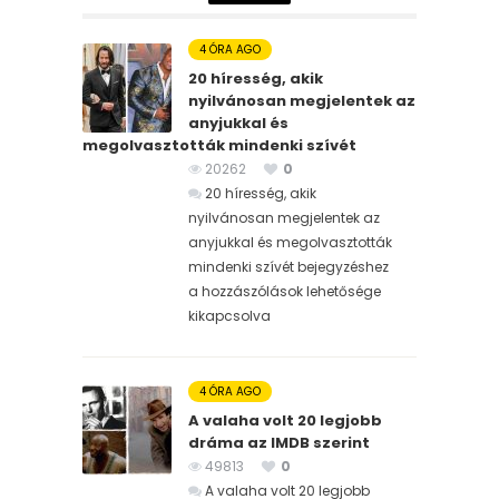
4 ÓRA AGO
20 híresség, akik
nyilvánosan megjelentek az
anyjukkal és
megolvasztották mindenki szívét
20262
0
20 híresség, akik
nyilvánosan megjelentek az
anyjukkal és megolvasztották
mindenki szívét bejegyzéshez
a hozzászólások lehetősége
kikapcsolva
4 ÓRA AGO
A valaha volt 20 legjobb
dráma az IMDB szerint
49813
0
A valaha volt 20 legjobb