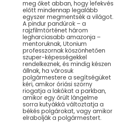
meg őket abban, hogy lefekvés
előtt mindennap legalább
egyszer megmentsék a világot.
A pindur pandúrok – a
rajzfilmtörténet három
legharciasabb amazonja –
mentoruknak, Utonium
professzornak köszönhetően
szuper-képességekkel
rendelkeznek, és mindig készen
állnak, ha városuk
polgármestere a segítségüket
kéri, amikor óriási szörny
riogatja a lakókat a parkban,
amikor egy őrült lángelme
sorra kutyákká változtatja a
békés polgárokat, vagy amikor
elrabolják a polgármestert.