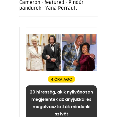
Cameron
·
featured
·
Pindúr
pandúrok
·
Yana Perrault
4 ÓRA AGO
20 híresség, akik nyilvánosan
megjelentek az anyjukkal és
megolvasztották mindenki
szívét