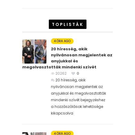
TOPLISTÁK
4 ÓRA AGO
20 híresség, akik
nyilvánosan megjelentek az
anyjukkal és
megolvasztották mindenki szívét
20262
0
20 híresség, akik
nyilvánosan megjelentek az
anyjukkal és megolvasztották
mindenki szívét bejegyzéshez
a hozzászólások lehetősége
kikapcsolva
4 ÓRA AGO