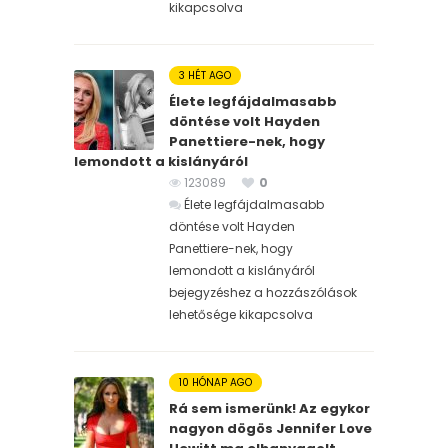
kikapcsolva
3 HÉT AGO
Élete legfájdalmasabb
döntése volt Hayden
Panettiere-nek, hogy
lemondott a kislányáról
123089
0
Élete legfájdalmasabb
döntése volt Hayden
Panettiere-nek, hogy
lemondott a kislányáról
bejegyzéshez
a hozzászólások
lehetősége kikapcsolva
10 HÓNAP AGO
Rá sem ismerünk! Az egykor
nagyon dögös Jennifer Love