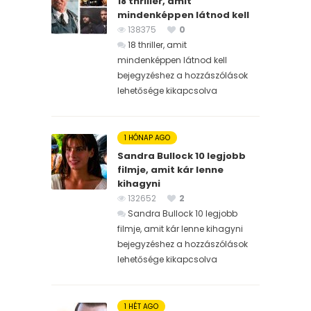
18 thriller, amit
mindenképpen látnod kell
138375
0
18 thriller, amit
mindenképpen látnod kell
bejegyzéshez
a hozzászólások
lehetősége kikapcsolva
1 HÓNAP AGO
Sandra Bullock 10 legjobb
filmje, amit kár lenne
kihagyni
132652
2
Sandra Bullock 10 legjobb
filmje, amit kár lenne kihagyni
bejegyzéshez
a hozzászólások
lehetősége kikapcsolva
1 HÉT AGO