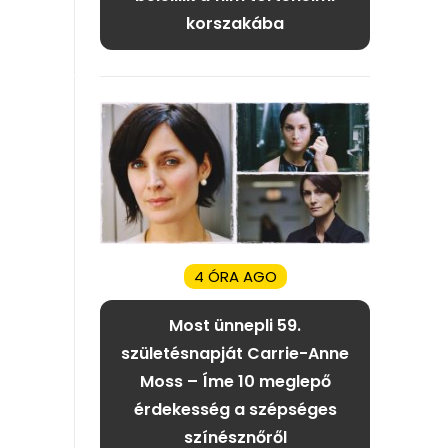
korszakába
4 ÓRA AGO
Most ünnepli 59.
születésnapját Carrie-Anne
Moss – Íme 10 meglepő
érdekesség a szépséges
színésznőről