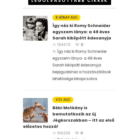
LEGOLVASOTTABB CIKKEK
8 HÓNAP AGO
Így néz ki Romy Schneider
egyszem lánya: a 48 éves
Sarah kiköpött édesanyja
194479
0
Így néz ki Romy Schneider
egyszem lánya: a 48 éves
Sarah kiköpött édesanyja
bejegyzéshez
a hozzászólások
lehetősége kikapcsolva
4 ÉV AGO
Bébi Motkány is
bemutatkozik az új
Jégkorszakban – itt az első
előzetes hozzá!
166238
0