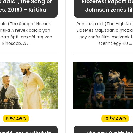
k dala (The Song of
Előzetest kapott 
, 2019) – Kritika
Johnson zenés fi
dala (The Song of Names,
Pont az a dal (The High Not
ritika A nevek dala olyan
Előzetes Májusban a mozik
ntra épít, aminél alig van
egy zenés film, melynek 
kínosabb. A ...
szerint egy 40 ...
9 ÉV AGO
10 ÉV AGO