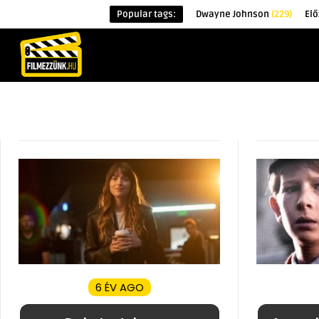
Popular tags:
Dwayne Johnson
(229)
Elő
KEZDŐOLDAL
HÍREK
ÉRDEKESSÉG
6 ÉV AGO