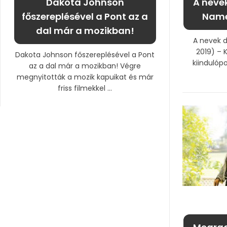
Dakota Johnson
A neve
főszereplésével a Pont az a
Names
dal már a mozikban!
A nevek 
2019) – K
Dakota Johnson főszereplésével a Pont
kiindulópo
az a dal már a mozikban! Végre
megnyitották a mozik kapuikat és már
friss filmekkel ...