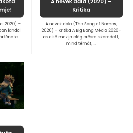
Dakota
A nevek dala (2020) –
lmje!
Kritika
e, 2020) –
A nevek dala (The Song of Names,
ban landol
2020) – Kritika A Big Bang Média 2020-
története
as első mozija elég erősre sikeredett,
mind témát, ...