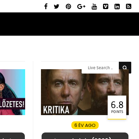
ELŐZETESEK
MOZIBEMUTATÓK
RÓLUNK
6.8
POINTS
6 ÉV AGO