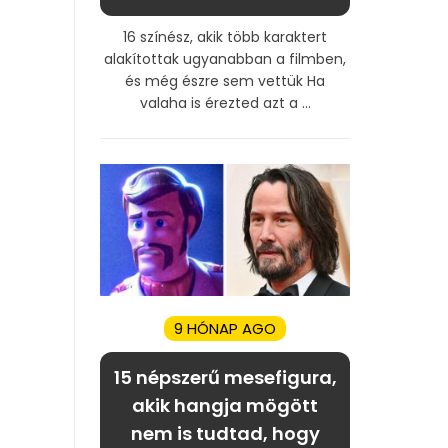
16 színész, akik több karaktert
alakítottak ugyanabban a filmben,
és még észre sem vettük Ha
valaha is érezted azt a ...
9 HÓNAP AGO
15 népszerű mesefigura,
akik hangja mögött
nem is tudtad, hogy