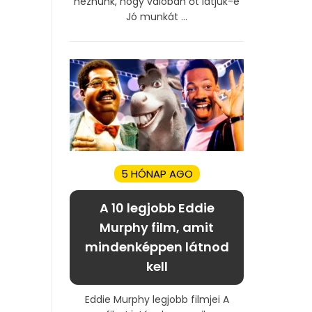
néznünk, hogy valóban őt látjuk-e
Jó munkát ...
5 HÓNAP AGO
A 10 legjobb Eddie
Murphy film, amit
mindenképpen látnod
kell
Eddie Murphy legjobb filmjei A