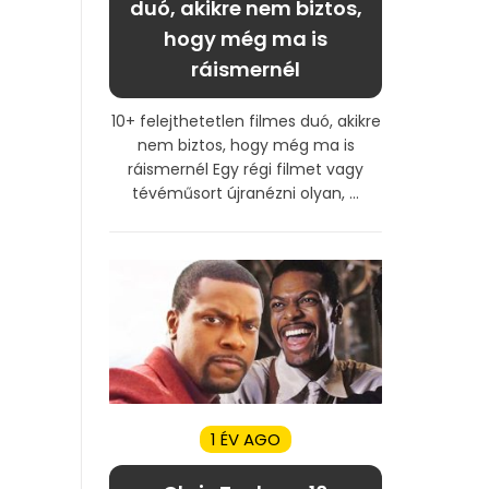
duó, akikre nem biztos,
hogy még ma is
ráismernél
10+ felejthetetlen filmes duó, akikre
nem biztos, hogy még ma is
ráismernél Egy régi filmet vagy
tévéműsort újranézni olyan, ...
1 ÉV AGO