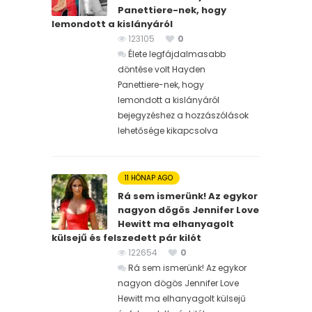
Panettiere-nek, hogy
lemondott a kislányáról
123105
0
Élete legfájdalmasabb
döntése volt Hayden
Panettiere-nek, hogy
lemondott a kislányáról
bejegyzéshez
a hozzászólások
lehetősége kikapcsolva
11 HÓNAP AGO
Rá sem ismerünk! Az egykor
nagyon dögös Jennifer Love
Hewitt ma elhanyagolt
külsejű és felszedett pár kilót
122654
0
Rá sem ismerünk! Az egykor
nagyon dögös Jennifer Love
Hewitt ma elhanyagolt külsejű