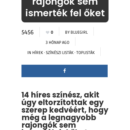
rajongók sem
ismerték fel őket
5456
0
BY
BLUEGIRL
3 HÓNAP AGO
IN
HÍREK
·
SZÍNÉSZI LISTÁK
·
TOPLISTÁK
14 híres színész, akit
úgy eltorzítottak egy
szerep kedvéért, hogy
még a legnagyobb
rajongók sem