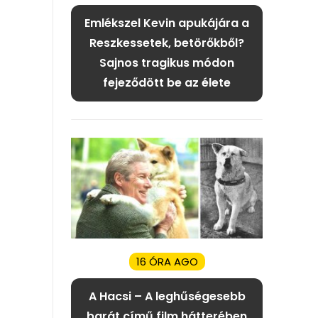
Emlékszel Kevin apukájára a
Reszkessetek, betörőkből?
Sajnos tragikus módon
fejeződött be az élete
16 ÓRA AGO
A Hacsi – A leghűségesebb
barát című film hátterében