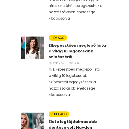
híres akcióhős bejegyzéshez
a
hozzászólások lehetősége
kikapcsolva
1 ÉV AGO
Elképesztően meglepő lista
a világ 10 legokosabb
színészéről
126267
26
Elképesztően meglepő lista
a világ 10 legokosabb
színészéről bejegyzéshez
a
hozzászólások lehetősége
kikapcsolva
3 HÉT AGO
Élete legfájdalmasabb
döntése volt Hayden