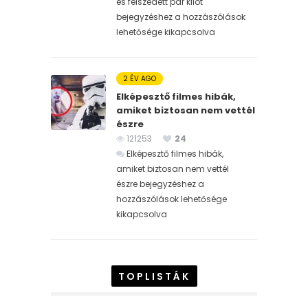
és felszedett pár kilót
bejegyzéshez
a hozzászólások
lehetősége kikapcsolva
2 ÉV AGO
Elképesztő filmes hibák,
amiket biztosan nem vettél
észre
121253
24
Elképesztő filmes hibák,
amiket biztosan nem vettél
észre bejegyzéshez
a
hozzászólások lehetősége
kikapcsolva
TOPLISTÁK