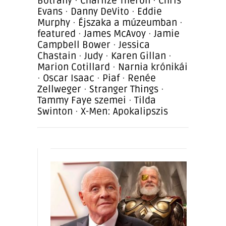
Botrány
·
Charlize Theron
·
Chris
Evans
·
Danny DeVito
·
Eddie
Murphy
·
Éjszaka a múzeumban
·
featured
·
James McAvoy
·
Jamie
Campbell Bower
·
Jessica
Chastain
·
Judy
·
Karen Gillan
·
Marion Cotillard
·
Narnia krónikái
·
Oscar Isaac
·
Piaf
·
Renée
Zellweger
·
Stranger Things
·
Tammy Faye szemei
·
Tilda
Swinton
·
X-Men: Apokalipszis