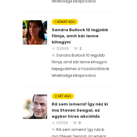
lehetősége kikapcsolva
1 HÓNAP AGO
Sandra Bullock 10 legjobb
filmje, amit kár lenne
kihagyni
132695
2
Sandra Bullock 10 legjobb
filmje, amit kár lenne kihagyni
bejegyzéshez
a hozzászólások
lehetősége kikapcsolva
2 HÉT AGO
Rá sem ismerni! Így néz ki
ma Steven Seagal, az
egykor híres akcióhős
131056
0
Rá sem ismerni! Így néz ki
ma Steven Seagal, az egykor