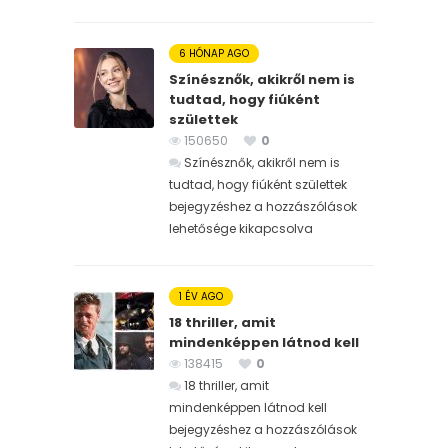
6 HÓNAP AGO
Színésznők, akikről nem is
tudtad, hogy fiúként
születtek
150650
0
Színésznők, akikről nem is
tudtad, hogy fiúként születtek
bejegyzéshez
a hozzászólások
lehetősége kikapcsolva
1 ÉV AGO
18 thriller, amit
mindenképpen látnod kell
138415
0
18 thriller, amit
mindenképpen látnod kell
bejegyzéshez
a hozzászólások