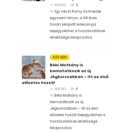
194510
0
Így néz ki Romy Schneider
egyszem lánya: a 48 éves
Sarah kiköpött édesanyja
bejegyzéshez
a hozzászólások
lehetősége kikapcsolva
4 ÉV AGO
Bébi Motkány is
bemutatkozik az új
Jégkorszakban – itt az első
előzetes hozzá!
166261
0
Bébi Motkány is
bemutatkozik az új
Jégkorszakban – itt az első
előzetes hozzá! bejegyzéshez
a
hozzászólások lehetősége
kikapcsolva