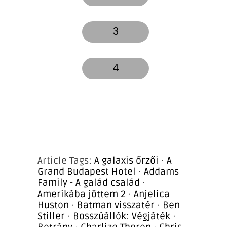
3
4
Article Tags:
A galaxis őrzői
·
A
Grand Budapest Hotel
·
Addams
Family - A galád család
·
Amerikába jöttem 2
·
Anjelica
Huston
·
Batman visszatér
·
Ben
Stiller
·
Bosszúállók: Végjáték
·