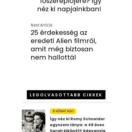
főszereplőjére? Így
néz ki napjainkban!
Next Article
25 érdekesség az
eredeti Alien filmről,
amit még biztosan
nem hallottál
LEGOLVASOTTABB CIKKEK
8 HÓNAP AGO
Így néz ki Romy Schneider
egyszem lánya: a 48 éves
Sarah kiköpött édesanyja