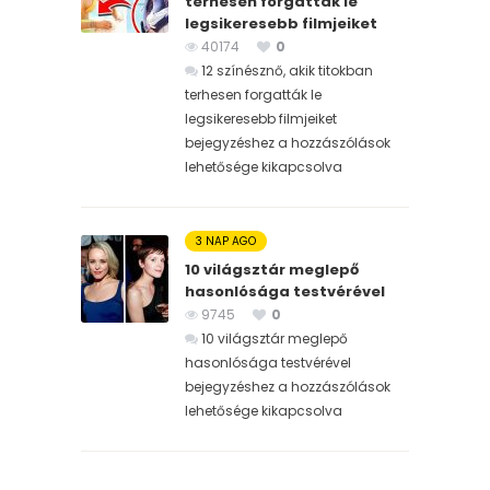
terhesen forgatták le
legsikeresebb filmjeiket
40174
0
12 színésznő, akik titokban
terhesen forgatták le
legsikeresebb filmjeiket
bejegyzéshez
a hozzászólások
lehetősége kikapcsolva
3 NAP AGO
10 világsztár meglepő
hasonlósága testvérével
9745
0
10 világsztár meglepő
hasonlósága testvérével
bejegyzéshez
a hozzászólások
lehetősége kikapcsolva