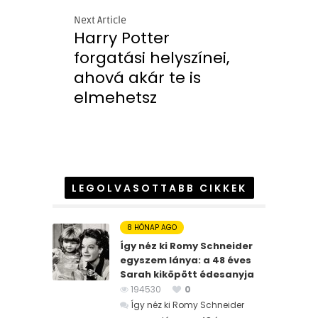
Next Article
Harry Potter
forgatási helyszínei,
ahová akár te is
elmehetsz
LEGOLVASOTTABB CIKKEK
8 HÓNAP AGO
Így néz ki Romy Schneider
egyszem lánya: a 48 éves
Sarah kiköpött édesanyja
194530
0
Így néz ki Romy Schneider