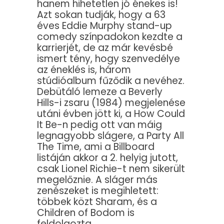
hanem hihetetlen jó énekes is!
Azt sokan tudják, hogy a 63
éves Eddie Murphy stand-up
comedy színpadokon kezdte a
karrierjét, de az már kevésbé
ismert tény, hogy szenvedélye
az éneklés is, három
stúdióalbum fűződik a nevéhez.
Debütáló lemeze a Beverly
Hills-i zsaru (1984) megjelenése
utáni évben jött ki, a How Could
It Be-n pedig ott van máig
legnagyobb slágere, a Party All
The Time, ami a Billboard
listáján akkor a 2. helyig jutott,
csak Lionel Richie-t nem sikerült
megelőznie. A sláger más
zenészeket is megihletett:
többek közt Sharam, és a
Children of Bodom is
feldolgozta.