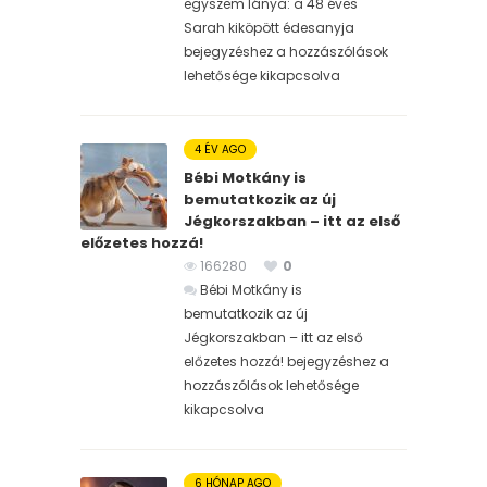
egyszem lánya: a 48 éves
Sarah kiköpött édesanyja
bejegyzéshez
a hozzászólások
lehetősége kikapcsolva
4 ÉV AGO
Bébi Motkány is
bemutatkozik az új
Jégkorszakban – itt az első
előzetes hozzá!
166280
0
Bébi Motkány is
bemutatkozik az új
Jégkorszakban – itt az első
előzetes hozzá! bejegyzéshez
a
hozzászólások lehetősége
kikapcsolva
6 HÓNAP AGO