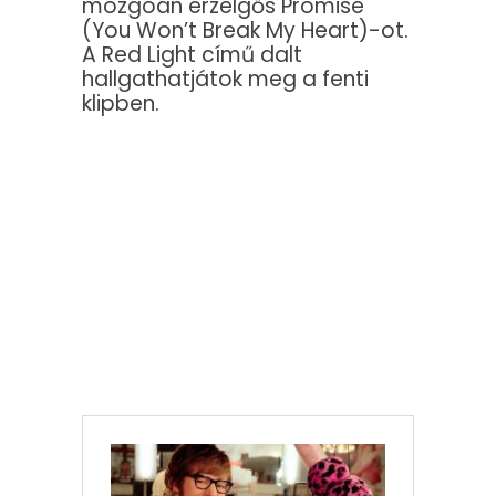
mozgóan érzelgős Promise
(You Won’t Break My Heart)-ot.
A Red Light című dalt
hallgathatjátok meg a fenti
klipben.