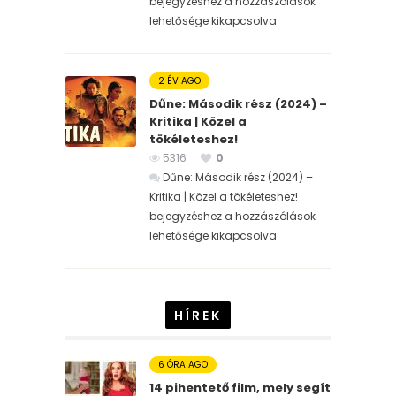
bejegyzéshez
a hozzászólások
lehetősége kikapcsolva
2 ÉV AGO
Dűne: Második rész (2024) –
Kritika | Közel a
tökéleteshez!
5316
0
Dűne: Második rész (2024) –
Kritika | Közel a tökéleteshez!
bejegyzéshez
a hozzászólások
lehetősége kikapcsolva
HÍREK
6 ÓRA AGO
14 pihentető film, mely segít