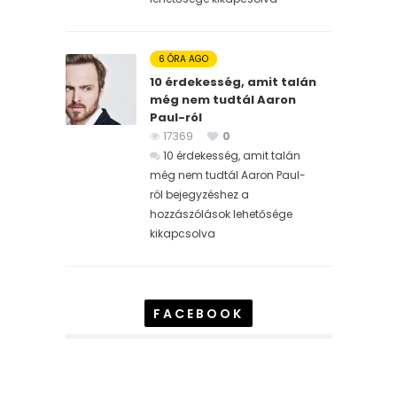
6 ÓRA AGO
10 érdekesség, amit talán
még nem tudtál Aaron
Paul-ról
17369
0
10 érdekesség, amit talán
még nem tudtál Aaron Paul-
ról bejegyzéshez
a
hozzászólások lehetősége
kikapcsolva
FACEBOOK