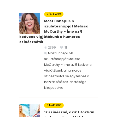
7 ÓRA AGO
Most ünnepli 56.
születésnapját Melissa
McCarthy – Íme az 5
kedvenc vígjátékunk a humoros
színésznőtől
2399
11
Most ünnepli 56.
születésnapját Melissa
McCarthy – Íme az 5 kedvenc
vígjátékunk a humoros
színésznőtől bejegyzéshez
a
hozzászólások lehetősége
kikapcsolva
3 NAP AGO
12 színésznő, akik titokban