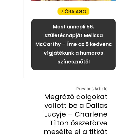
7 ÓRA AGO
Most ünnepli 56.
születésnapját Melissa
McCarthy – Íme az 5 kedvenc
vígjátékunk a humoros
színésznőtől
Previous Article
Megrázó dolgokat
vallott be a Dallas
Lucyje – Charlene
Tilton összetörve
mesélte el a titkát