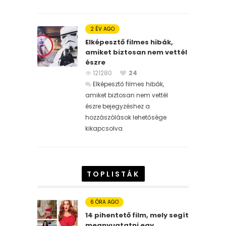
2 ÉV AGO
Elképesztő filmes hibák,
amiket biztosan nem vettél
észre
121280
24
Elképesztő filmes hibák,
amiket biztosan nem vettél
észre bejegyzéshez
a
hozzászólások lehetősége
kikapcsolva
TOPLISTÁK
6 ÓRA AGO
14 pihentető film, mely segít
megnyugtatni egy