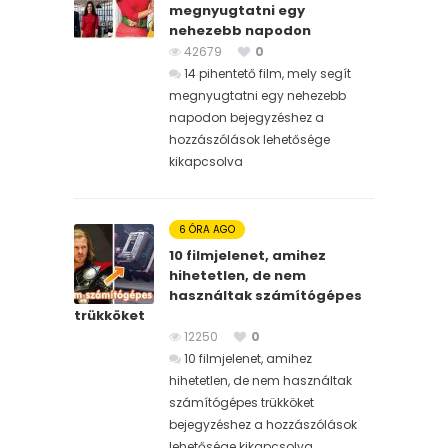
megnyugtatni egy
nehezebb napodon
42679
0
14 pihentető film, mely segít
megnyugtatni egy nehezebb
napodon bejegyzéshez
a
hozzászólások lehetősége
kikapcsolva
6 ÓRA AGO
10 filmjelenet, amihez
hihetetlen, de nem
használtak számítógépes
trükköket
12250
0
10 filmjelenet, amihez
hihetetlen, de nem használtak
számítógépes trükköket
bejegyzéshez
a hozzászólások
lehetősége kikapcsolva