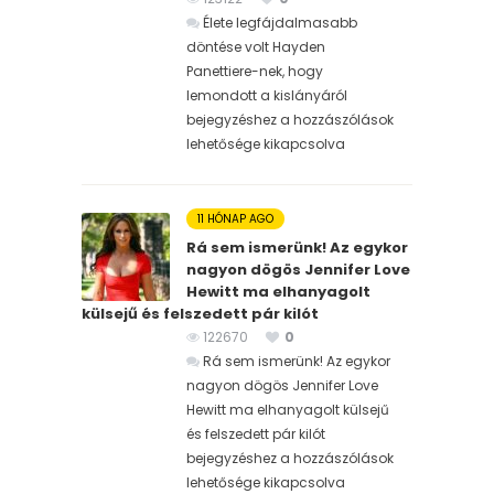
Élete legfájdalmasabb
döntése volt Hayden
Panettiere-nek, hogy
lemondott a kislányáról
bejegyzéshez
a hozzászólások
lehetősége kikapcsolva
11 HÓNAP AGO
Rá sem ismerünk! Az egykor
nagyon dögös Jennifer Love
Hewitt ma elhanyagolt
külsejű és felszedett pár kilót
122670
0
Rá sem ismerünk! Az egykor
nagyon dögös Jennifer Love
Hewitt ma elhanyagolt külsejű
és felszedett pár kilót
bejegyzéshez
a hozzászólások
lehetősége kikapcsolva