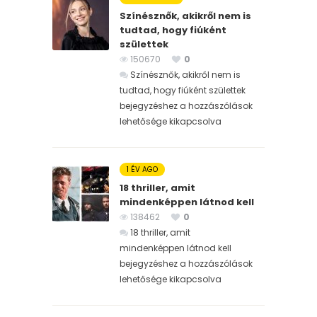
Színésznők, akikről nem is
tudtad, hogy fiúként
születtek
150670
0
Színésznők, akikről nem is
tudtad, hogy fiúként születtek
bejegyzéshez
a hozzászólások
lehetősége kikapcsolva
1 ÉV AGO
18 thriller, amit
mindenképpen látnod kell
138462
0
18 thriller, amit
mindenképpen látnod kell
bejegyzéshez
a hozzászólások
lehetősége kikapcsolva