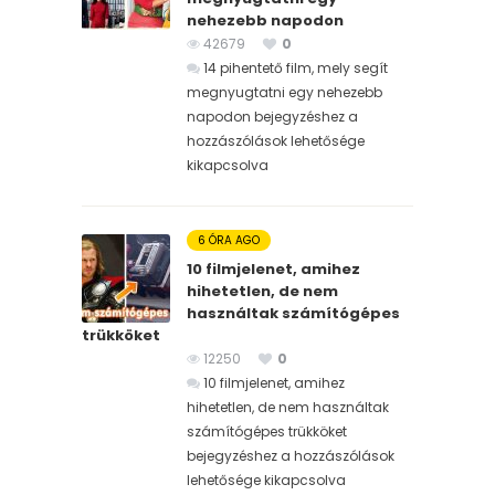
nehezebb napodon
42679
0
14 pihentető film, mely segít
megnyugtatni egy nehezebb
napodon bejegyzéshez
a
hozzászólások lehetősége
kikapcsolva
6 ÓRA AGO
10 filmjelenet, amihez
hihetetlen, de nem
használtak számítógépes
trükköket
12250
0
10 filmjelenet, amihez
hihetetlen, de nem használtak
számítógépes trükköket
bejegyzéshez
a hozzászólások
lehetősége kikapcsolva