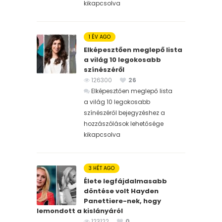
kikapcsolva
1 ÉV AGO
Elképesztően meglepő lista
a világ 10 legokosabb
színészéről
126300
26
Elképesztően meglepő lista
a világ 10 legokosabb
színészéről bejegyzéshez
a
hozzászólások lehetősége
kikapcsolva
3 HÉT AGO
Élete legfájdalmasabb
döntése volt Hayden
Panettiere-nek, hogy
lemondott a kislányáról
123122
0