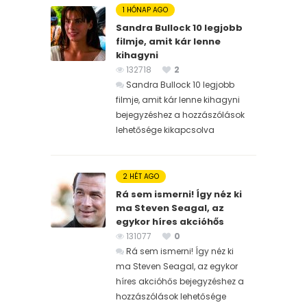
1 HÓNAP AGO
Sandra Bullock 10 legjobb
filmje, amit kár lenne
kihagyni
132718
2
Sandra Bullock 10 legjobb
filmje, amit kár lenne kihagyni
bejegyzéshez
a hozzászólások
lehetősége kikapcsolva
2 HÉT AGO
Rá sem ismerni! Így néz ki
ma Steven Seagal, az
egykor híres akcióhős
131077
0
Rá sem ismerni! Így néz ki
ma Steven Seagal, az egykor
híres akcióhős bejegyzéshez
a
hozzászólások lehetősége