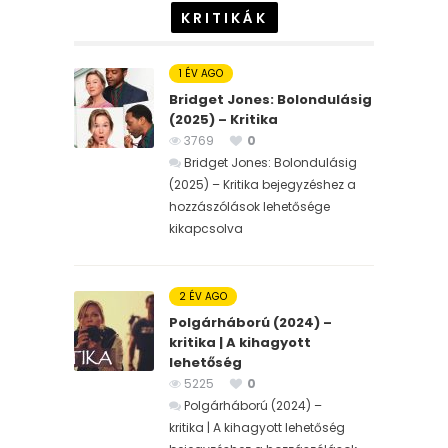
KRITIKÁK
1 ÉV AGO
Bridget Jones: Bolondulásig
(2025) – Kritika
3769
0
Bridget Jones: Bolondulásig
(2025) – Kritika bejegyzéshez
a
hozzászólások lehetősége
kikapcsolva
2 ÉV AGO
Polgárháború (2024) –
kritika | A kihagyott
lehetőség
5225
0
Polgárháború (2024) –
kritika | A kihagyott lehetőség