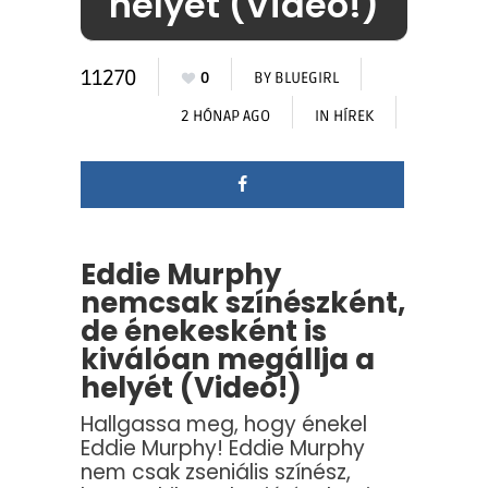
helyét (Videó!)
11270
0
BY
BLUEGIRL
2 HÓNAP AGO
IN
HÍREK
Eddie Murphy
nemcsak színészként,
de énekesként is
kiválóan megállja a
helyét (Videó!)
Hallgassa meg, hogy énekel
Eddie Murphy! Eddie Murphy
nem csak zseniális színész,