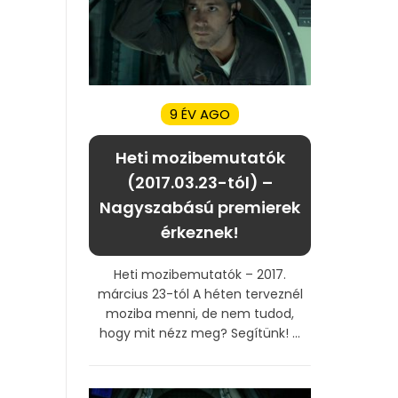
9 ÉV AGO
Heti mozibemutatók
(2017.03.23-tól) –
Nagyszabású premierek
érkeznek!
Heti mozibemutatók – 2017.
március 23-tól A héten terveznél
moziba menni, de nem tudod,
hogy mit nézz meg? Segítünk! ...