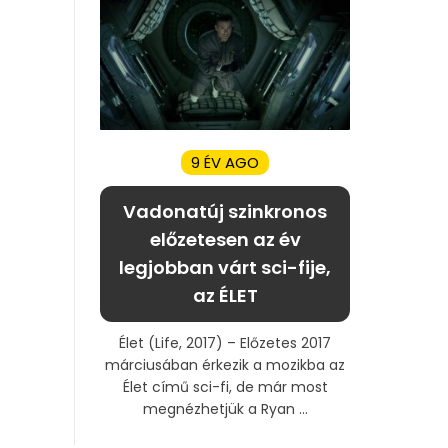
9 ÉV AGO
Vadonatúj szinkronos
előzetesen az év
legjobban várt sci-fije,
az ÉLET
Élet (Life, 2017) – Előzetes 2017
márciusában érkezik a mozikba az
Élet című sci-fi, de már most
megnézhetjük a Ryan ...