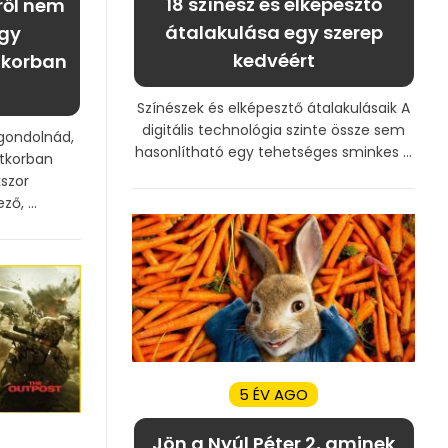
18 színész és elképesztő
ről nem
átalakulása egy szerep
gy
kedvéért
tkorban
Színészek és elképesztő átalakulásaik A
digitális technológia szinte össze sem
 gondolnád,
hasonlítható egy tehetséges sminkes ...
tkorban
kszor
ő, ...
5 ÉV AGO
Jön a Nyúl Péter 2, aminek