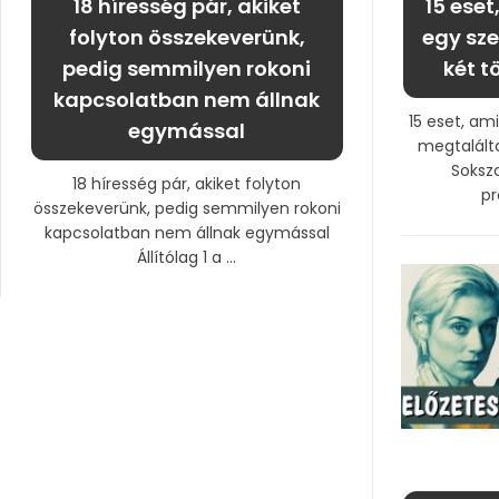
18 híresség pár, akiket
15 ese
folyton összekeverünk,
egy sze
pedig semmilyen rokoni
két t
kapcsolatban nem állnak
15 eset, am
egymással
megtalálta
Sokszo
18 híresség pár, akiket folyton
pr
összekeverünk, pedig semmilyen rokoni
kapcsolatban nem állnak egymással
Állítólag 1 a ...