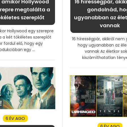
t, amikor Hollywood
16 hírességpár, akik
repre megtalálta a
gondolnád, ho
ökéletes szereplőt
ugyanabban az éle
vannak
ikor Hollywood egy szerepre
 a két tökéletes szereplőt
16 hírességpár, akikről nem
r fordul elő, hogy egy
hogy ugyanabban az éle
odukcióban egy ...
vannak Az életkor so
kiszámíthatatlan tényez
6 ÉV AGO
6 ÉV AGO