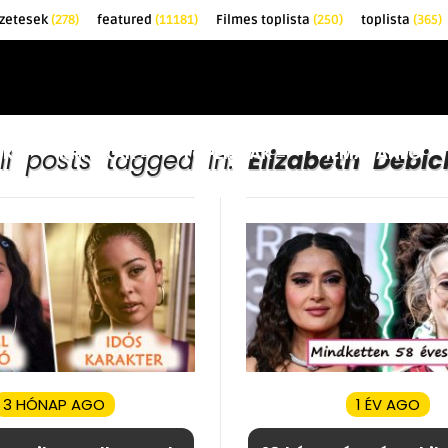
zetesek
(278)
featured
(11181)
Filmes toplista
(250)
toplista
(365)
EK
KRITIKÁK
TOPLISTÁK
FILMAJÁNLÓ
ll posts tagged in:
Elizabeth Debic
3 HÓNAP AGO
1 ÉV AGO