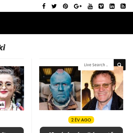
ELŐZETESEK
MOZIBEMUTATÓK
RÓLUNK
ki
2 ÉV AGO