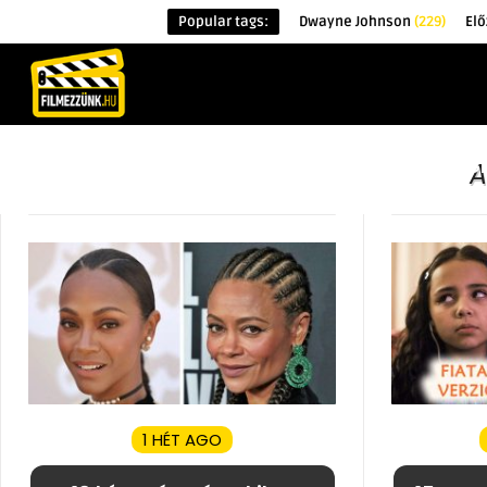
Popular tags:
Dwayne Johnson
(229)
Elő
KEZDŐOLDAL
HÍREK
ÉRDEKESSÉG
A
1 HÉT AGO