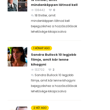
mindenképpen látnod kell
138442
0
18 thriller, amit
mindenképpen látnod kell
bejegyzéshez
a hozzászólások
lehetősége kikapcsolva
1 HÓNAP AGO
Sandra Bullock 10 legjobb
filmje, amit kár lenne
kihagyni
132702
2
Sandra Bullock 10 legjobb
filmje, amit kár lenne kihagyni
bejegyzéshez
a hozzászólások
lehetősége kikapcsolva
2 HÉT AGO