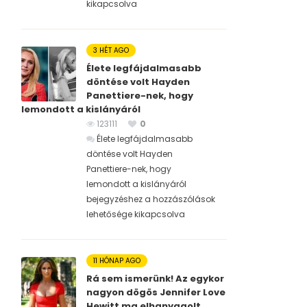
kikapcsolva
3 HÉT AGO
Élete legfájdalmasabb
döntése volt Hayden
Panettiere-nek, hogy
lemondott a kislányáról
123111
0
Élete legfájdalmasabb
döntése volt Hayden
Panettiere-nek, hogy
lemondott a kislányáról
bejegyzéshez
a hozzászólások
lehetősége kikapcsolva
11 HÓNAP AGO
Rá sem ismerünk! Az egykor
nagyon dögös Jennifer Love
Hewitt ma elhanyagolt