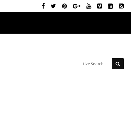
ELŐZETESEK
MOZIBEMUTATÓK
RÓLUNK