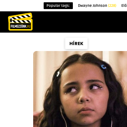
Popular tags:
Dwayne Johnson
(228)
Elő
KEZDŐOLDAL
HÍREK
ÉRDEKESSÉG