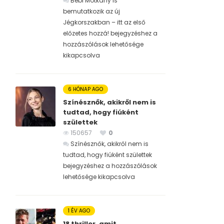
Bébi Motkány is
bemutatkozik az új
Jégkorszakban – itt az első
előzetes hozzá! bejegyzéshez
a
hozzászólások lehetősége
kikapcsolva
6 HÓNAP AGO
Színésznők, akikről nem is
tudtad, hogy fiúként
születtek
150657
0
Színésznők, akikről nem is
tudtad, hogy fiúként születtek
bejegyzéshez
a hozzászólások
lehetősége kikapcsolva
1 ÉV AGO
18 thriller, amit