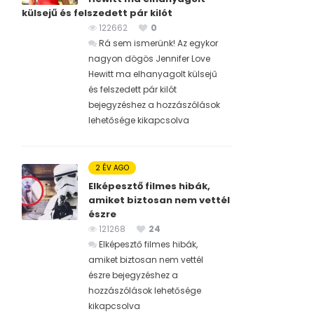
külsejű és felszedett pár kilót
122662
0
Rá sem ismerünk! Az egykor
nagyon dögös Jennifer Love
Hewitt ma elhanyagolt külsejű
és felszedett pár kilót
bejegyzéshez
a hozzászólások
lehetősége kikapcsolva
2 ÉV AGO
Elképesztő filmes hibák,
amiket biztosan nem vettél
észre
121268
24
Elképesztő filmes hibák,
amiket biztosan nem vettél
észre bejegyzéshez
a
hozzászólások lehetősége
kikapcsolva