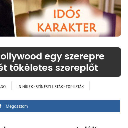
Hollywood egy szerepre
t tökéletes szereplőt
AGO
IN
HÍREK
·
SZÍNÉSZI LISTÁK
·
TOPLISTÁK
Megosztom