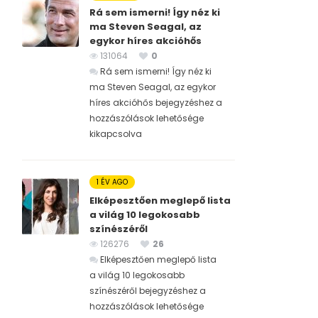
Rá sem ismerni! Így néz ki
ma Steven Seagal, az
egykor híres akcióhős
131064
0
Rá sem ismerni! Így néz ki
ma Steven Seagal, az egykor
híres akcióhős bejegyzéshez
a
hozzászólások lehetősége
kikapcsolva
1 ÉV AGO
Elképesztően meglepő lista
a világ 10 legokosabb
színészéről
126276
26
Elképesztően meglepő lista
a világ 10 legokosabb
színészéről bejegyzéshez
a
hozzászólások lehetősége