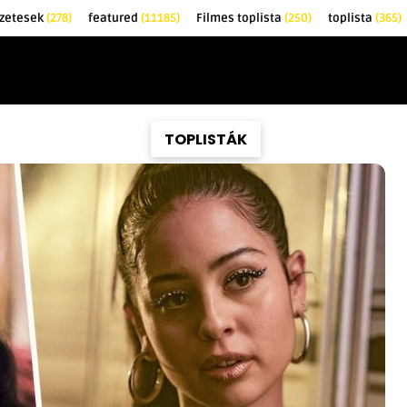
zetesek
(278)
featured
(11185)
Filmes toplista
(250)
toplista
(365)
EK
KRITIKÁK
TOPLISTÁK
FILMAJÁNLÓ