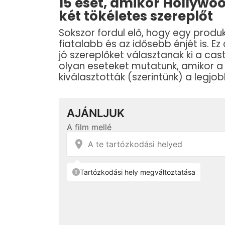
15 eset, amikor Hollywo
két tökéletes szereplőt
Sokszor fordul elő, hogy egy prod
fiatalabb és az idősebb énjét is. 
jó szereplőket választanak ki a cas
olyan eseteket mutatunk, amikor 
kiválasztották (szerintünk) a legjob