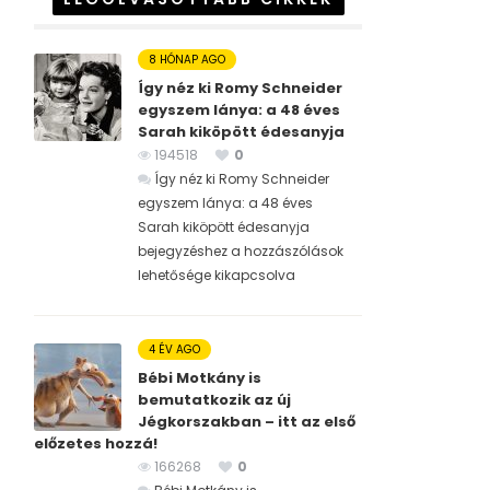
8 HÓNAP AGO
Így néz ki Romy Schneider
egyszem lánya: a 48 éves
Sarah kiköpött édesanyja
194518
0
Így néz ki Romy Schneider
egyszem lánya: a 48 éves
Sarah kiköpött édesanyja
bejegyzéshez
a hozzászólások
lehetősége kikapcsolva
4 ÉV AGO
Bébi Motkány is
bemutatkozik az új
Jégkorszakban – itt az első
előzetes hozzá!
166268
0