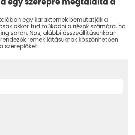
od egy szerepre megtalálta a
ukcióban egy karakternek bemutatják a
Ez csak akkor tud működni a nézők számára, ha
ting során. Nos, alábbi összeállításunkban
a rendezők remek látásuknak köszönhetően
b szereplőket.