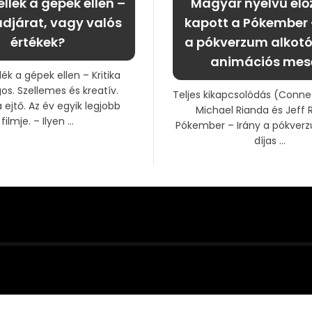
llék a gépek ellen –
Magyar nyelvű elő
djárat, vagy valós
kapott a Pókember 
értékek?
a pókverzum alkotó
animációs mes
lék a gépek ellen – Kritika
os. Szellemes és kreatív.
Teljes kikapcsolódás (Conne
ejtő. Az év egyik legjobb
Michael Rianda és Jeff 
filmje. – Ilyen ...
Pókember – Irány a pókver
díjas ...