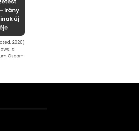
zetest
– Irány
inak új
éje
cted, 2020)
Rowe, a
zum Oscar-