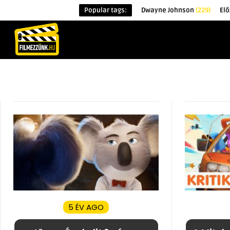
Popular tags:
Dwayne Johnson
(229)
Elő
KEZDŐOLDAL
HÍREK
ÉRDEKESSÉG
5 ÉV AGO