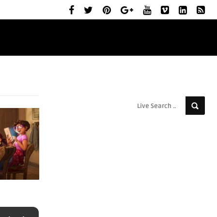
ELŐZETESEK
MOZIBEMUTATÓK
RÓLUNK