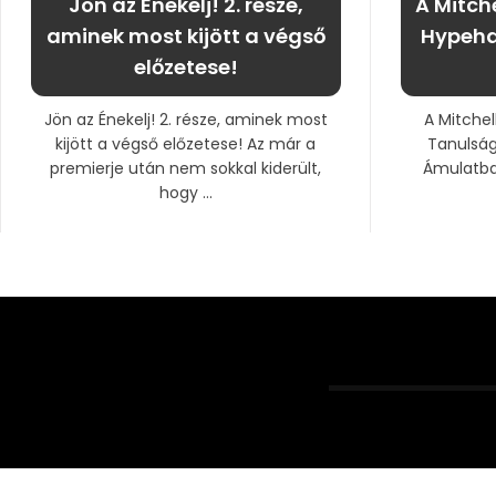
Jön az Énekelj! 2. része,
A Mitche
aminek most kijött a végső
Hypeha
előzetese!
Jön az Énekelj! 2. része, aminek most
A Mitchel
kijött a végső előzetese! Az már a
Tanulság
premierje után nem sokkal kiderült,
Ámulatba 
hogy ...