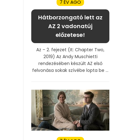
7 ÉV AGO
Hátborzongató lett az
AZ 2 vadonatúj
előzetese!
Az – 2. fejezet (It: Chapter Two,
2019) Az Andy Muschietti
rendezésében készült AZ első
felvonása sokak szívébe lopta be ...