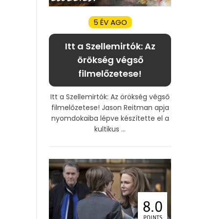
5 ÉV AGO
Itt a Szellemirtók: Az
örökség végső
filmelőzetese!
Itt a Szellemirtók: Az örökség végső
filmelőzetese! Jason Reitman apja
nyomdokaiba lépve készítette el a
kultikus ...
8.0
POINTS