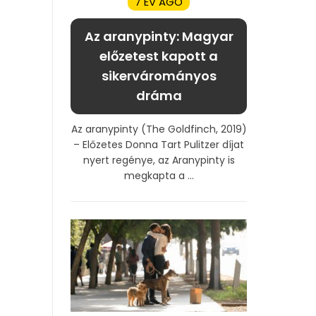
7 ÉV AGO
Az aranypinty: Magyar
előzetest kapott a
sikervárományos
dráma
Az aranypinty (The Goldfinch, 2019)
– Előzetes Donna Tart Pulitzer díjat
nyert regénye, az Aranypinty is
megkapta a ...