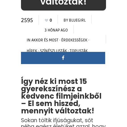
változtak!
2595
0
BY
BLUEGIRL
3 HÓNAP AGO
IN
AKKOR ÉS MOST
·
ÉRDEKESSÉGEK
·
HÍREK
·
SZÍNÉSZI LISTÁK
·
TOPLISTÁK
Így néz ki most 15
gyerekszínész a
kedvenc filmjeinkből
– El sem hiszed,
mennyit változtak!
Sokan töltik ifjúságukat, sőt
néha egész életüket azzal, hogy