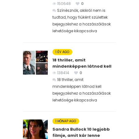
150648
0
Színésznők, akikről nem is
tudtad, hogy fiúként születtek
bejegyzéshez
a hozzászólások
lehetősége kikapcsolva
1 ÉV AGO
18 thriller, amit
mindenképpen látnod kell
138414
0
18 thriller, amit
mindenképpen látnod kell
bejegyzéshez
a hozzászólások
lehetősége kikapcsolva
1 HÓNAP AGO
Sandra Bullock 10 legjobb
filmje, amit kár lenne