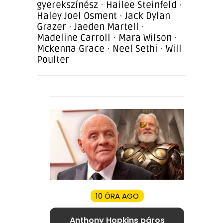
gyerekszínész
·
Hailee Steinfeld
·
Haley Joel Osment
·
Jack Dylan
Grazer
·
Jaeden Martell
·
Madeline Carroll
·
Mara Wilson
·
Mckenna Grace
·
Neel Sethi
·
Will
Poulter
10 ÓRA AGO
Anthony Hopkins páros