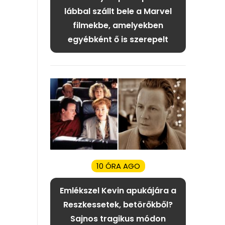
lábbal szállt bele a Marvel
filmekbe, amelyekben
egyébként ő is szerepelt
10 ÓRA AGO
Emlékszel Kevin apukájára a
Reszkessetek, betörőkből?
Sajnos tragikus módon