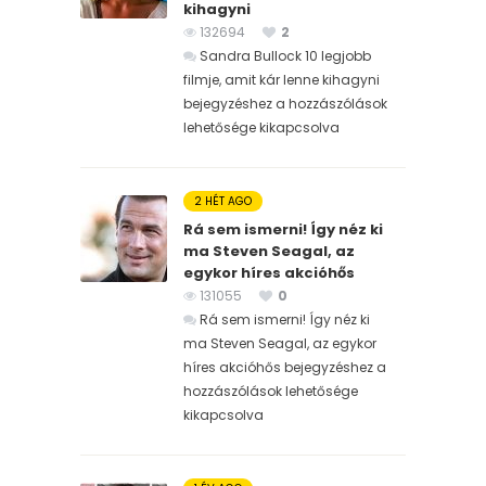
kihagyni
132694
2
Sandra Bullock 10 legjobb
filmje, amit kár lenne kihagyni
bejegyzéshez
a hozzászólások
lehetősége kikapcsolva
2 HÉT AGO
Rá sem ismerni! Így néz ki
ma Steven Seagal, az
egykor híres akcióhős
131055
0
Rá sem ismerni! Így néz ki
ma Steven Seagal, az egykor
híres akcióhős bejegyzéshez
a
hozzászólások lehetősége
kikapcsolva