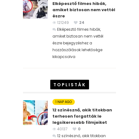
Elképesztő filmes hibák,
amiket biztosan nem vettél
észre
121249
24
Elképesztő filmes hibák,
amiket biztosan nem vettél
észre bejegyzéshez
a
hozzászólások lehetősége
kikapcsolva
TOPLISTÁK
1 NAP AGO
12 színésznő, akik titokban
terhesen forgatták le
legsikeresebb filmjeiket
40137
0
12 színésznő, akik titokban