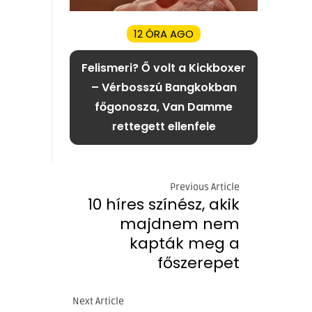
12 ÓRA AGO
Felismeri? Ő volt a Kickboxer
– Vérbosszú Bangkokban
főgonosza, Van Damme
rettegett ellenfele
Previous Article
10 híres színész, akik
majdnem nem
kapták meg a
főszerepet
Next Article