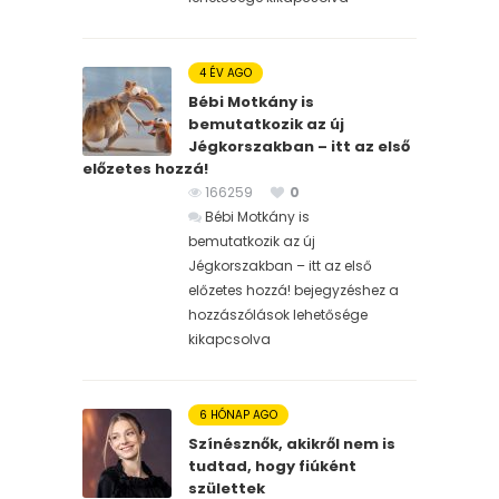
4 ÉV AGO
Bébi Motkány is
bemutatkozik az új
Jégkorszakban – itt az első
előzetes hozzá!
166259
0
Bébi Motkány is
bemutatkozik az új
Jégkorszakban – itt az első
előzetes hozzá! bejegyzéshez
a
hozzászólások lehetősége
kikapcsolva
6 HÓNAP AGO
Színésznők, akikről nem is
tudtad, hogy fiúként
születtek