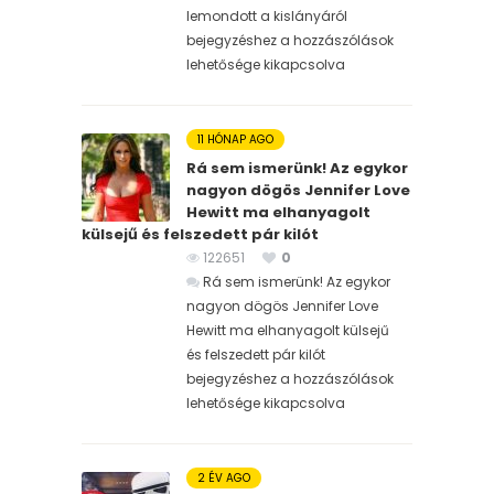
lemondott a kislányáról
bejegyzéshez
a hozzászólások
lehetősége kikapcsolva
11 HÓNAP AGO
Rá sem ismerünk! Az egykor
nagyon dögös Jennifer Love
Hewitt ma elhanyagolt
külsejű és felszedett pár kilót
122651
0
Rá sem ismerünk! Az egykor
nagyon dögös Jennifer Love
Hewitt ma elhanyagolt külsejű
és felszedett pár kilót
bejegyzéshez
a hozzászólások
lehetősége kikapcsolva
2 ÉV AGO