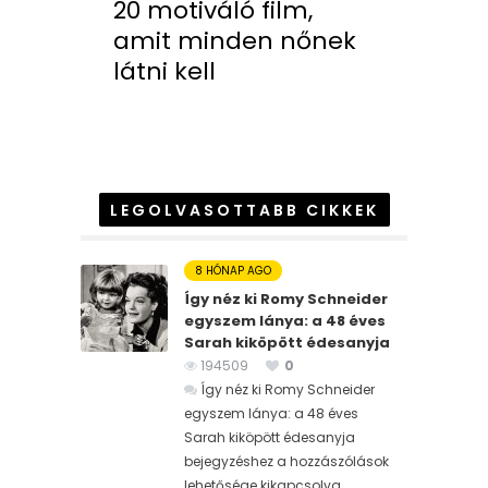
20 motiváló film,
amit minden nőnek
látni kell
LEGOLVASOTTABB CIKKEK
8 HÓNAP AGO
Így néz ki Romy Schneider
egyszem lánya: a 48 éves
Sarah kiköpött édesanyja
194509
0
Így néz ki Romy Schneider
egyszem lánya: a 48 éves
Sarah kiköpött édesanyja
bejegyzéshez
a hozzászólások
lehetősége kikapcsolva