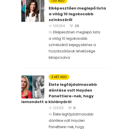
1 ÉV AGO
Elképesztően meglepő lista
a világ 10 legokosabb
színészéről
126264
26
Elképesztően meglepő lista
a világ 10 legokosabb
színészéről bejegyzéshez
a
hozzászólások lehetősége
kikapcsolva
3 HÉT AGO
Élete legfájdalmasabb
döntése volt Hayden
Panettiere-nek, hogy
lemondott a kislányáról
123103
0
Élete legfájdalmasabb
döntése volt Hayden
Panettiere-nek, hogy