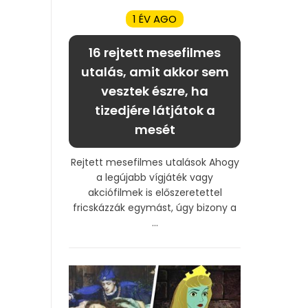
1 ÉV AGO
16 rejtett mesefilmes
utalás, amit akkor sem
vesztek észre, ha
tizedjére látjátok a
mesét
Rejtett mesefilmes utalások Ahogy
a legújabb vígjáték vagy
akciófilmek is előszeretettel
fricskázzák egymást, úgy bizony a
...