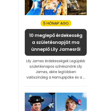
5 HÓNAP AGO
10 meglepő érdekesség
a születésnapját ma
ünneplő Lily Jamesről
Lily James érdekességek Legújabb
születésnapos színésznőnk Lily
James, akire legtöbben
valószínűleg a Hamupipőke és a ...