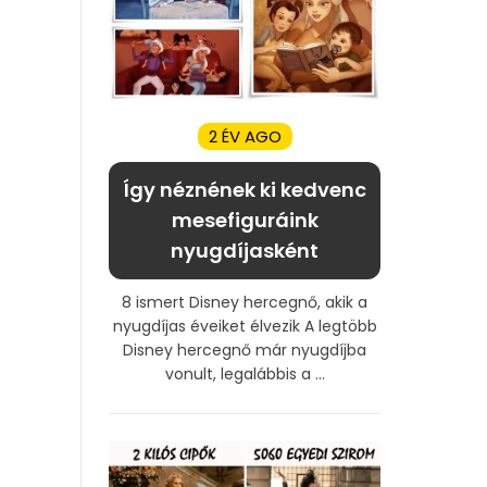
2 ÉV AGO
Így néznének ki kedvenc
mesefiguráink
nyugdíjasként
8 ismert Disney hercegnő, akik a
nyugdíjas éveiket élvezik A legtöbb
Disney hercegnő már nyugdíjba
vonult, legalábbis a ...