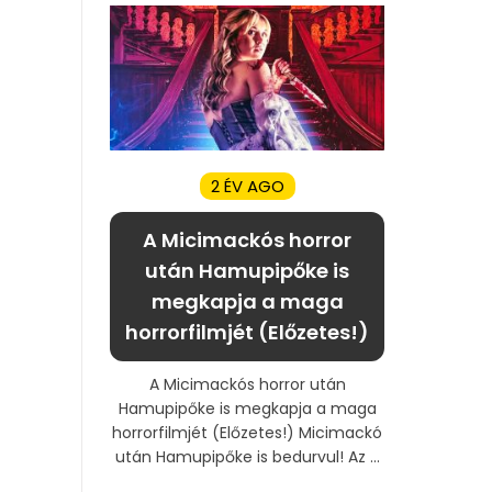
2 ÉV AGO
A Micimackós horror
után Hamupipőke is
megkapja a maga
horrorfilmjét (Előzetes!)
A Micimackós horror után
Hamupipőke is megkapja a maga
horrorfilmjét (Előzetes!) Micimackó
után Hamupipőke is bedurvul! Az ...