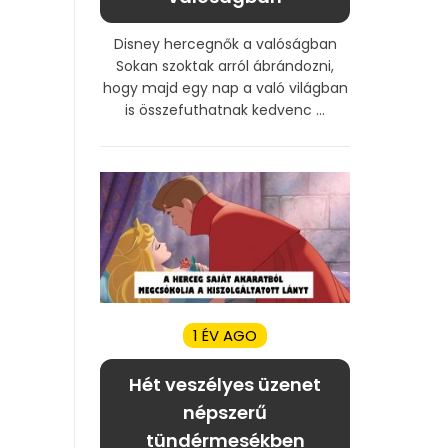
Disney hercegnők a valóságban
Sokan szoktak arról ábrándozni,
hogy majd egy nap a való világban
is összefuthatnak kedvenc ...
1 ÉV AGO
Hét veszélyes üzenet
népszerű
tündérmesékben