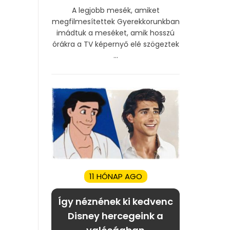
A legjobb mesék, amiket
megfilmesítettek Gyerekkorunkban
imádtuk a meséket, amik hosszú
órákra a TV képernyő elé szögeztek
...
11 HÓNAP AGO
Így néznének ki kedvenc
Disney hercegeink a