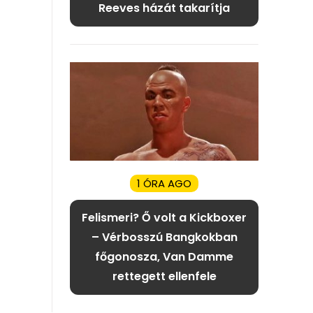
Reeves házát takarítja
1 ÓRA AGO
Felismeri? Ő volt a Kickboxer
– Vérbosszú Bangkokban
főgonosza, Van Damme
rettegett ellenfele