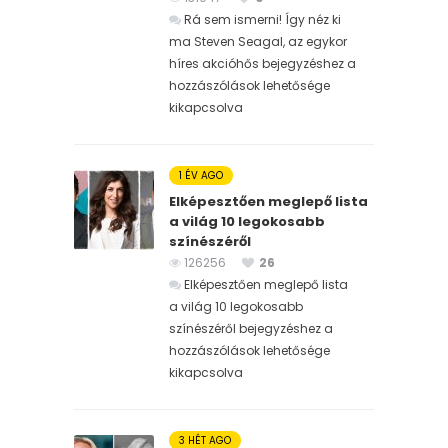
Rá sem ismerni! Így néz ki
ma Steven Seagal, az egykor
híres akcióhős bejegyzéshez
a
hozzászólások lehetősége
kikapcsolva
1 ÉV AGO
Elképesztően meglepő lista
a világ 10 legokosabb
színészéről
126256
26
Elképesztően meglepő lista
a világ 10 legokosabb
színészéről bejegyzéshez
a
hozzászólások lehetősége
kikapcsolva
3 HÉT AGO