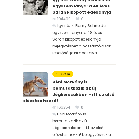
egyszem lánya: a 48 éves
Sarah kiköpött édesanyja
194499
0
Így néz ki Romy Schneider
egyszem lánya: a 48 éves
Sarah kiköpött édesanyja
bejegyzéshez
a hozzászólások
lehetősége kikapcsolva
4 ÉV AGO
Bébi Motkány is
bemutatkozik az új
Jégkorszakban – itt az első
előzetes hozzá!
166254
0
Bébi Motkány is
bemutatkozik az új
Jégkorszakban – itt az első
előzetes hozzá! bejegyzéshez
a