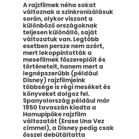
A rajzfilmek néha sokat
változnak a szinkronizálásuk
során, olykor viszont a
különböző országoknak
teljesen különálló, saját
változatuk van. Legtöbb
esetben persze nem azért,
mert lekoppintották a
mesefilmek főszereplőit és
történeteit, hanem mert a
legnépszerűbb (például
Disney) rajzfilmjeink
többsége is régi meséket és
könyveket dolgoz fel.
Spanyolország például már
1950 tavaszán kiadta a
Hamupipőke rajzfilm
változatát (Erase Una Vez
címmel), a Disney pedig csak
ősszel debütáltatta