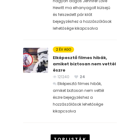
nagyon dögös Jennifer Love
Hewitt ma elhanyagolt külsejű
és felszedett pár kilót
bejegyzéshez
a hozzászólások
lehetősége kikapcsolva
2 ÉV AGO
Elképesztő filmes hibák,
amiket biztosan nem vettél
észre
121240
24
Elképesztő filmes hibák,
amiket biztosan nem vettél
észre bejegyzéshez
a
hozzászólások lehetősége
kikapcsolva
TOPLISTÁK