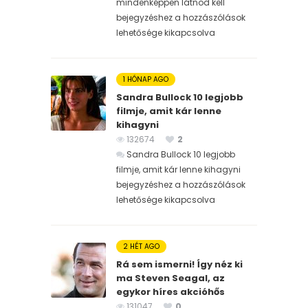
mindenképpen látnod kell
bejegyzéshez
a hozzászólások
lehetősége kikapcsolva
1 HÓNAP AGO
Sandra Bullock 10 legjobb
filmje, amit kár lenne
kihagyni
132674
2
Sandra Bullock 10 legjobb
filmje, amit kár lenne kihagyni
bejegyzéshez
a hozzászólások
lehetősége kikapcsolva
2 HÉT AGO
Rá sem ismerni! Így néz ki
ma Steven Seagal, az
egykor híres akcióhős
131047
0