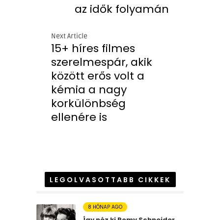
az idők folyamán
Next Article
15+ híres filmes
szerelmespár, akik
között erős volt a
kémia a nagy
korkülönbség
ellenére is
LEGOLVASOTTABB CIKKEK
8 HÓNAP AGO
Így néz ki Romy Schneider