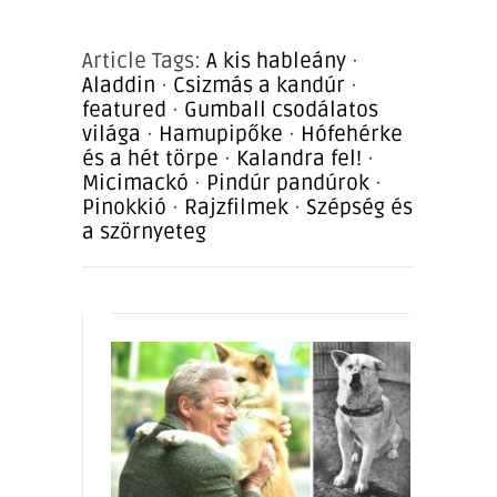
Article Tags:
A kis hableány
·
Aladdin
·
Csizmás a kandúr
·
featured
·
Gumball csodálatos
világa
·
Hamupipőke
·
Hófehérke
és a hét törpe
·
Kalandra fel!
·
Micimackó
·
Pindúr pandúrok
·
Pinokkió
·
Rajzfilmek
·
Szépség és
a szörnyeteg