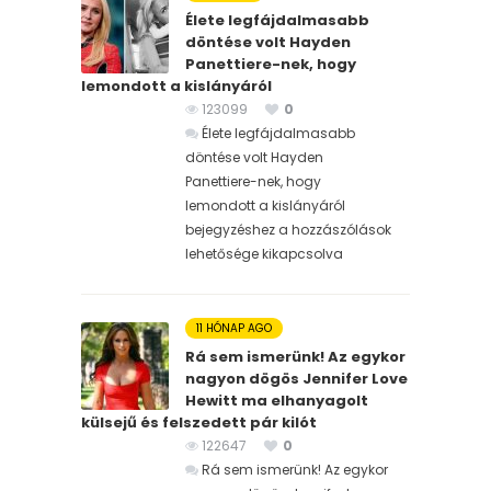
Élete legfájdalmasabb
döntése volt Hayden
Panettiere-nek, hogy
lemondott a kislányáról
123099
0
Élete legfájdalmasabb
döntése volt Hayden
Panettiere-nek, hogy
lemondott a kislányáról
bejegyzéshez
a hozzászólások
lehetősége kikapcsolva
11 HÓNAP AGO
Rá sem ismerünk! Az egykor
nagyon dögös Jennifer Love
Hewitt ma elhanyagolt
külsejű és felszedett pár kilót
122647
0
Rá sem ismerünk! Az egykor