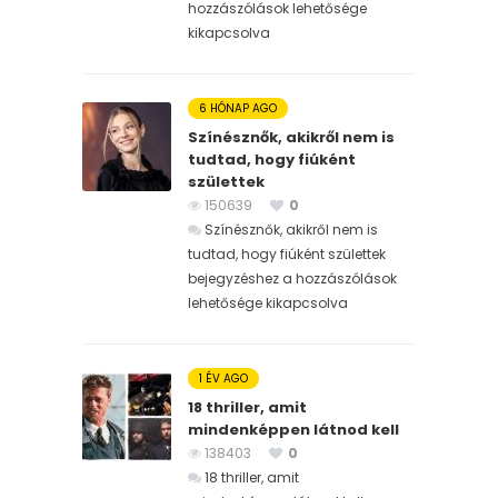
hozzászólások lehetősége
kikapcsolva
6 HÓNAP AGO
Színésznők, akikről nem is
tudtad, hogy fiúként
születtek
150639
0
Színésznők, akikről nem is
tudtad, hogy fiúként születtek
bejegyzéshez
a hozzászólások
lehetősége kikapcsolva
1 ÉV AGO
18 thriller, amit
mindenképpen látnod kell
138403
0
18 thriller, amit