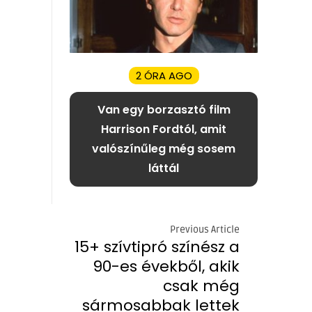
2 ÓRA AGO
Van egy borzasztó film
Harrison Fordtól, amit
valószínűleg még sosem
láttál
Previous Article
15+ szívtipró színész a
90-es évekből, akik
csak még
sármosabbak lettek