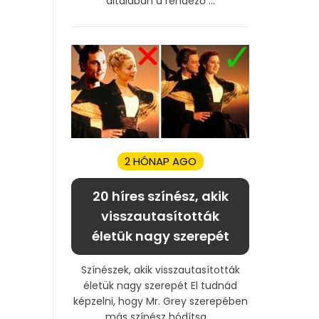
általában a rendező ...
2 HÓNAP AGO
20 híres színész, akik
visszautasították
életük nagy szerepét
Színészek, akik visszautasították
életük nagy szerepét El tudnád
képzelni, hogy Mr. Grey szerepében
más színész hódítsa ...