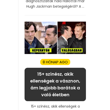
diagnosztizáltak nála Hallottál már
Hugh Jackman betegségéről? A ...
8 HÓNAP AGO
15+ színész, akik
ellenségek a vásznon,
ám legjobb barátok a
való életben
15+ színész, akik ellenségek a