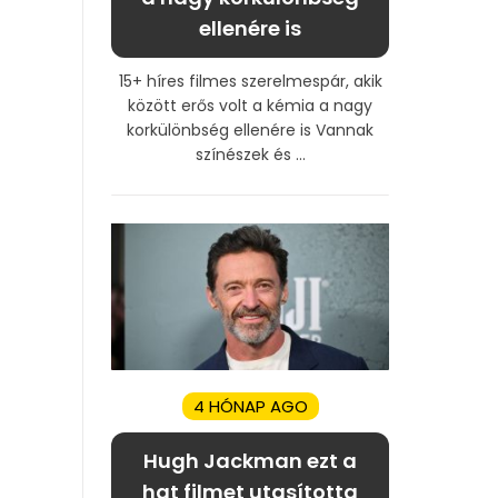
ellenére is
15+ híres filmes szerelmespár, akik
között erős volt a kémia a nagy
korkülönbség ellenére is Vannak
színészek és ...
4 HÓNAP AGO
Hugh Jackman ezt a
hat filmet utasította