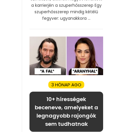
a karrierjén a szuperhősszerep Egy
szuperhősszerep mindig kétélű
fegyver: ugyanakkora ...
3 HÓNAP AGO
10+ hírességek
beceneve, amelyeket a
legnagyobb rajongók
sem tudhatnak