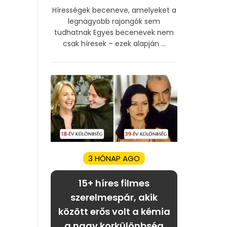
Hírességek beceneve, amelyeket a
legnagyobb rajongók sem
tudhatnak Egyes becenevek nem
csak híresek – ezek alapján ...
3 HÓNAP AGO
15+ híres filmes
szerelmespár, akik
között erős volt a kémia
a nagy korkülönbség