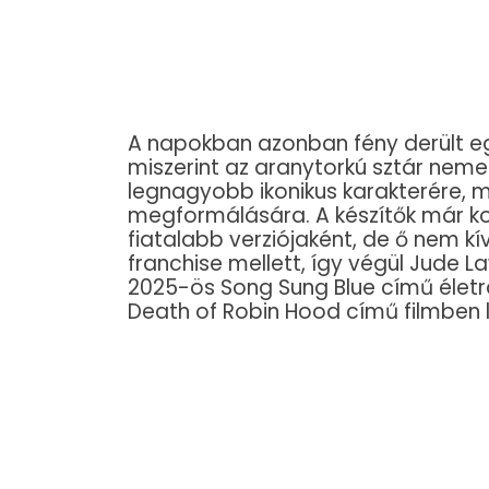
A napokban azonban fény derült egy 
miszerint az aranytorkú sztár nem
legnagyobb ikonikus karakterére,
megformálására. A készítők már ko
fiatalabb verziójaként, de ő nem kí
franchise mellett, így végül Jude 
2025-ös Song Sung Blue című életra
Death of Robin Hood című filmben l