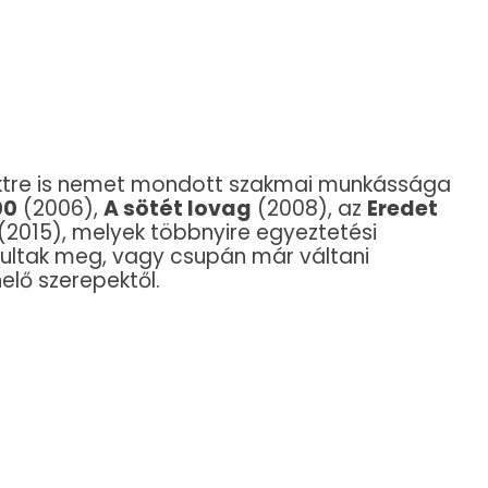
jektre is nemet mondott szakmai munkássága
00
(2006),
A sötét lovag
(2008), az
Eredet
(2015), melyek többnyire egyeztetési
ultak meg, vagy csupán már váltani
elő szerepektől.