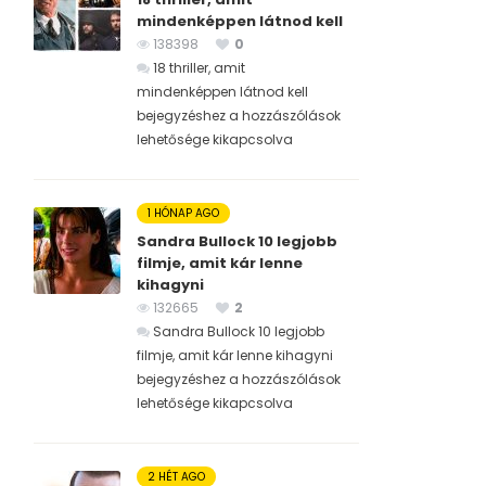
mindenképpen látnod kell
138398
0
18 thriller, amit
mindenképpen látnod kell
bejegyzéshez
a hozzászólások
lehetősége kikapcsolva
1 HÓNAP AGO
Sandra Bullock 10 legjobb
filmje, amit kár lenne
kihagyni
132665
2
Sandra Bullock 10 legjobb
filmje, amit kár lenne kihagyni
bejegyzéshez
a hozzászólások
lehetősége kikapcsolva
2 HÉT AGO