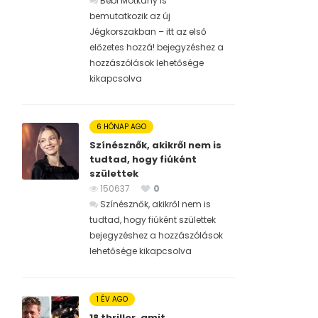
Bébi Motkány is
bemutatkozik az új
Jégkorszakban – itt az első
előzetes hozzá! bejegyzéshez
a
hozzászólások lehetősége
kikapcsolva
6 HÓNAP AGO
Színésznők, akikről nem is
tudtad, hogy fiúként
születtek
150637
0
Színésznők, akikről nem is
tudtad, hogy fiúként születtek
bejegyzéshez
a hozzászólások
lehetősége kikapcsolva
1 ÉV AGO
18 thriller, amit