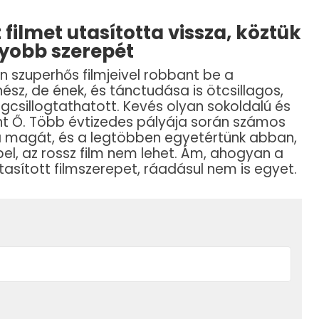
ilmet utasította vissza, köztük
gyobb szerepét
 szuperhős filmjeivel robbant be a
ész, de ének, és tánctudása is ötcsillagos,
csillogtathatott. Kevés olyan sokoldalú és
int Ő. Több évtizedes pályája során számos
a magát, és a legtöbben egyetértünk abban,
, az rossz film nem lehet. Ám, ahogyan a
utasított filmszerepet, ráadásul nem is egyet.