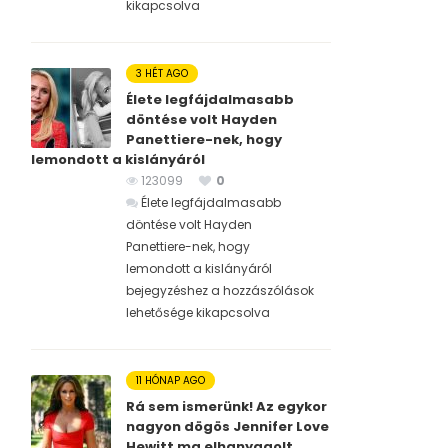
kikapcsolva
3 HÉT AGO
Élete legfájdalmasabb
döntése volt Hayden
Panettiere-nek, hogy
lemondott a kislányáról
123099
0
Élete legfájdalmasabb
döntése volt Hayden
Panettiere-nek, hogy
lemondott a kislányáról
bejegyzéshez
a hozzászólások
lehetősége kikapcsolva
11 HÓNAP AGO
Rá sem ismerünk! Az egykor
nagyon dögös Jennifer Love
Hewitt ma elhanyagolt