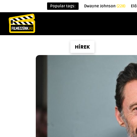
Popular tags:
Dwayne Johnson
(228)
Elő
KEZDŐOLDAL
HÍREK
ÉRDEKESSÉG