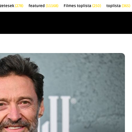
zetesek
(278)
featured
(11168)
Filmes toplista
(250)
toplista
(365)
EK
KRITIKÁK
TOPLISTÁK
FILMAJÁNLÓ