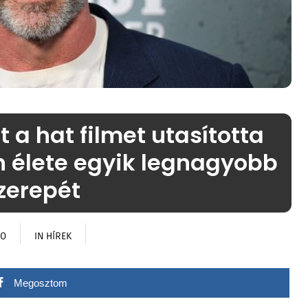
a hat filmet utasította
án élete egyik legnagyobb
zerepét
GO
IN
HÍREK
Megosztom