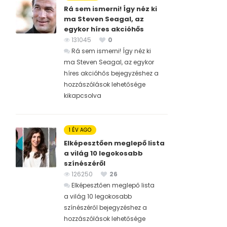
Rá sem ismerni! Így néz ki
ma Steven Seagal, az
egykor híres akcióhős
131045
0
Rá sem ismerni! Így néz ki
ma Steven Seagal, az egykor
híres akcióhős bejegyzéshez
a
hozzászólások lehetősége
kikapcsolva
1 ÉV AGO
Elképesztően meglepő lista
a világ 10 legokosabb
színészéről
126250
26
Elképesztően meglepő lista
a világ 10 legokosabb
színészéről bejegyzéshez
a
hozzászólások lehetősége