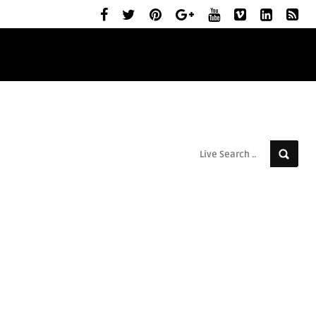
ELŐZETESEK
MOZIBEMUTATÓK
RÓLUNK