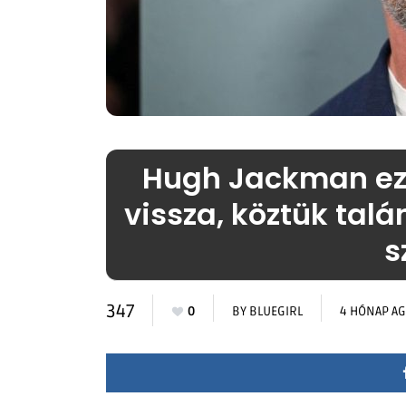
Hugh Jackman ezt 
vissza, köztük tal
s
347
0
BY
BLUEGIRL
4 HÓNAP A