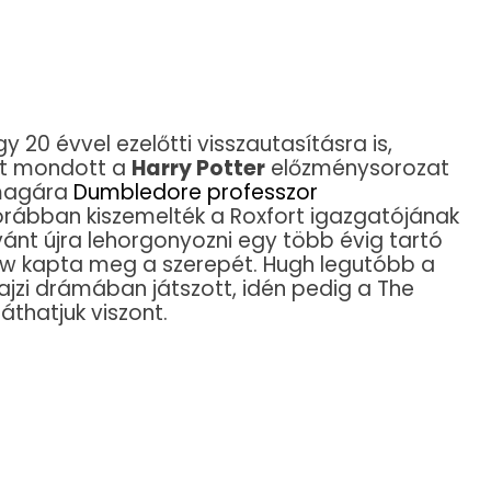
20 évvel ezelőtti visszautasításra is,
et mondott a
Harry Potter
előzménysorozat
 magára
Dumbledore professzor
rábban kiszemelték a Roxfort igazgatójának
vánt újra lehorgonyozni egy több évig tartó
Law kapta meg a szerepét. Hugh legutóbb a
jzi drámában játszott, idén pedig a The
áthatjuk viszont.