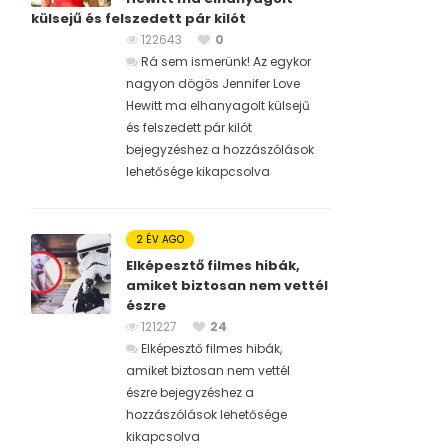
külsejű és felszedett pár kilót
122643
0
Rá sem ismerünk! Az egykor
nagyon dögös Jennifer Love
Hewitt ma elhanyagolt külsejű
és felszedett pár kilót
bejegyzéshez
a hozzászólások
lehetősége kikapcsolva
2 ÉV AGO
Elképesztő filmes hibák,
amiket biztosan nem vettél
észre
121227
24
Elképesztő filmes hibák,
amiket biztosan nem vettél
észre bejegyzéshez
a
hozzászólások lehetősége
kikapcsolva