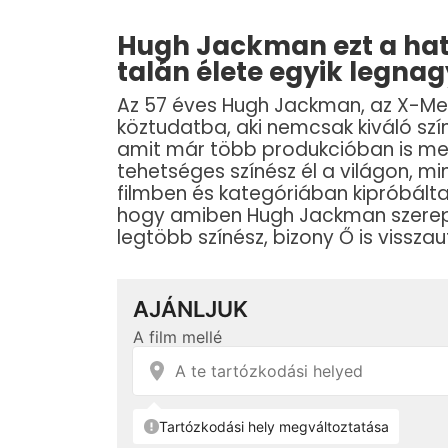
Hugh Jackman ezt a hat f
talán élete egyik legna
Az 57 éves Hugh Jackman, az X-Men
köztudatba, aki nemcsak kiváló szín
amit már több produkcióban is meg
tehetséges színész él a világon, m
filmben és kategóriában kipróbált
hogy amiben Hugh Jackman szerepel
legtöbb színész, bizony Ő is vissza