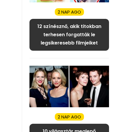
2 NAP AGO
12 színésznő, akik titokban
terhesen forgatták le
legsikeresebb filmjeiket
2 NAP AGO
10 világsztár meglepő