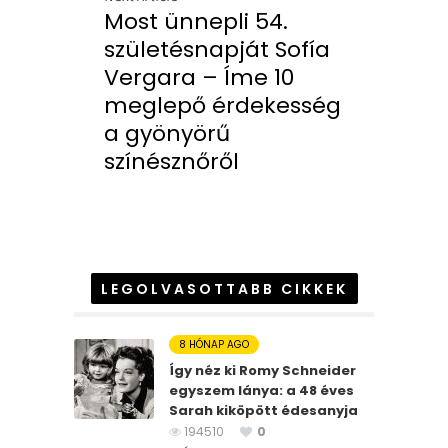
Most ünnepli 54.
születésnapját Sofía
Vergara – Íme 10
meglepő érdekesség
a gyönyörű
színésznőről
LEGOLVASOTTABB CIKKEK
8 HÓNAP AGO
Így néz ki Romy Schneider
egyszem lánya: a 48 éves
Sarah kiköpött édesanyja
194510
0