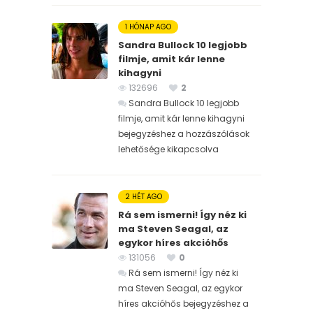
1 HÓNAP AGO
Sandra Bullock 10 legjobb
filmje, amit kár lenne
kihagyni
132696
2
Sandra Bullock 10 legjobb
filmje, amit kár lenne kihagyni
bejegyzéshez
a hozzászólások
lehetősége kikapcsolva
2 HÉT AGO
Rá sem ismerni! Így néz ki
ma Steven Seagal, az
egykor híres akcióhős
131056
0
Rá sem ismerni! Így néz ki
ma Steven Seagal, az egykor
híres akcióhős bejegyzéshez
a