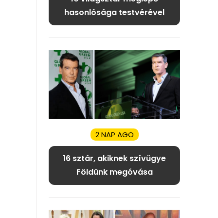
hasonlósága testvérével
2 NAP AGO
16 sztár, akiknek szívügye
Földünk megóvása