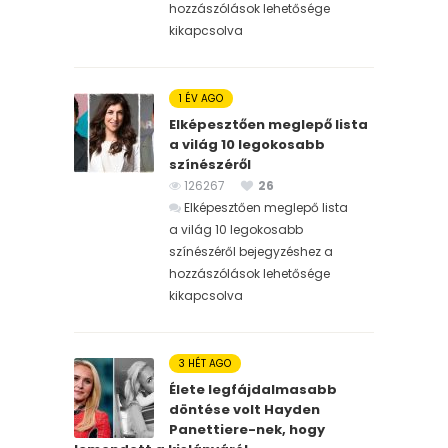
hozzászólások lehetősége
kikapcsolva
1 ÉV AGO
Elképesztően meglepő lista
a világ 10 legokosabb
színészéről
126267
26
Elképesztően meglepő lista
a világ 10 legokosabb
színészéről bejegyzéshez
a
hozzászólások lehetősége
kikapcsolva
3 HÉT AGO
Élete legfájdalmasabb
döntése volt Hayden
Panettiere-nek, hogy