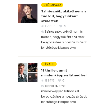
6 HÓNAP AGO
Színésznők, akikről nem is
tudtad, hogy fiúként
születtek
150650
0
Színésznők, akikről nem is
tudtad, hogy fiúként születtek
bejegyzéshez
a hozzászólások
lehetősége kikapcsolva
1 ÉV AGO
18 thriller, amit
mindenképpen látnod kell
138415
0
18 thriller, amit
mindenképpen látnod kell
bejegyzéshez
a hozzászólások
lehetősége kikapcsolva