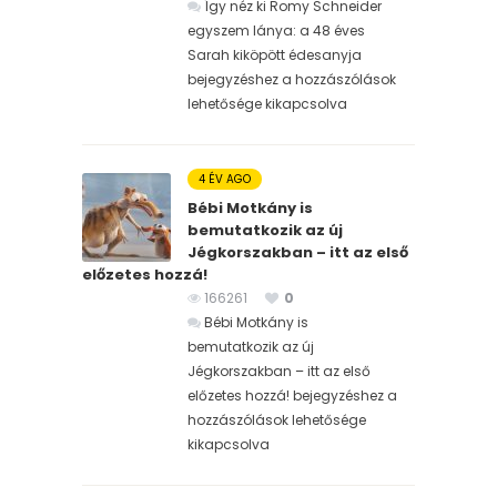
Így néz ki Romy Schneider
egyszem lánya: a 48 éves
Sarah kiköpött édesanyja
bejegyzéshez
a hozzászólások
lehetősége kikapcsolva
4 ÉV AGO
Bébi Motkány is
bemutatkozik az új
Jégkorszakban – itt az első
előzetes hozzá!
166261
0
Bébi Motkány is
bemutatkozik az új
Jégkorszakban – itt az első
előzetes hozzá! bejegyzéshez
a
hozzászólások lehetősége
kikapcsolva