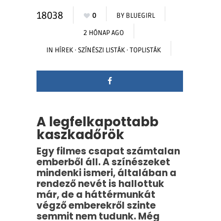
18038
0
BY
BLUEGIRL
2 HÓNAP AGO
IN
HÍREK
·
SZÍNÉSZI LISTÁK
·
TOPLISTÁK
A legfelkapottabb
kaszkadőrök
Egy filmes csapat számtalan
emberből áll. A színészeket
mindenki ismeri, általában a
rendező nevét is hallottuk
már, de a háttérmunkát
végző emberekről szinte
semmit nem tudunk. Még