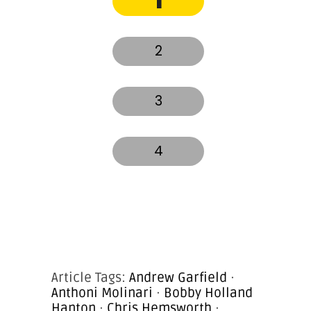
1
2
3
4
Article Tags:
Andrew Garfield
·
Anthoni Molinari
·
Bobby Holland
Hanton
·
Chris Hemsworth
·