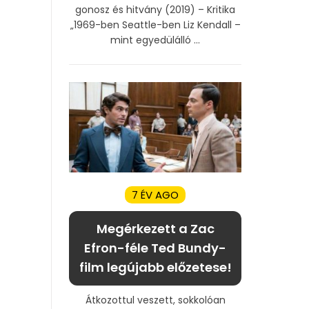
gonosz és hitvány (2019) – Kritika
„1969-ben Seattle-ben Liz Kendall –
mint egyedülálló ...
7 ÉV AGO
Megérkezett a Zac
Efron-féle Ted Bundy-
film legújabb előzetese!
Átkozottul veszett, sokkolóan