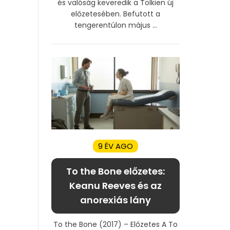
és valóság keveredik a Tolkien új
előzetesében. Befutott a
tengerentúlon május ...
9 ÉV AGO
To the Bone előzetes:
Keanu Reeves és az
anorexiás lány
To the Bone (2017) – Előzetes A To