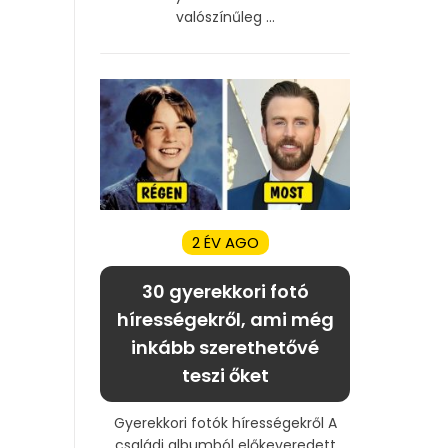
valószínűleg ...
2 ÉV AGO
30 gyerekkori fotó
hírességekről, ami még
inkább szerethetővé
teszi őket
Gyerekkori fotók hírességekről A
családi albumból előkeveredett