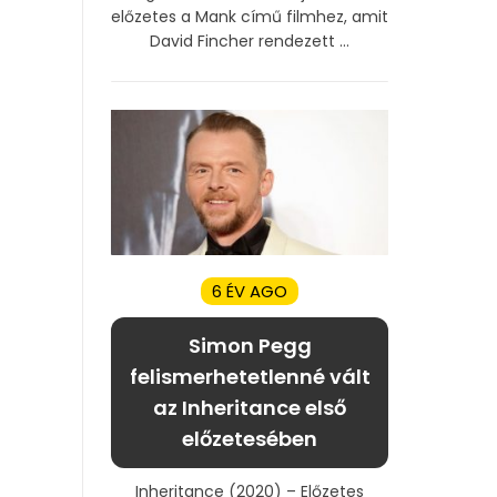
előzetes a Mank című filmhez, amit
David Fincher rendezett ...
6 ÉV AGO
Simon Pegg
felismerhetetlenné vált
az Inheritance első
előzetesében
Inheritance (2020) – Előzetes