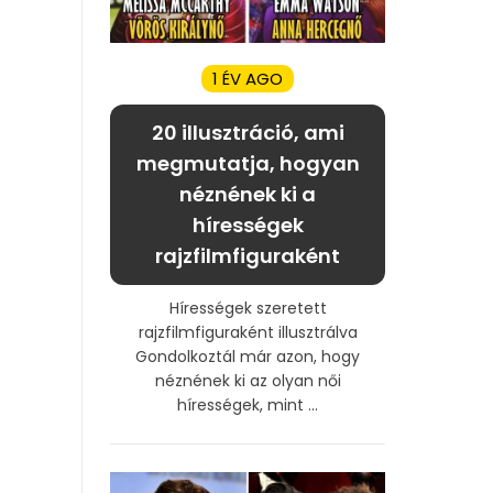
1 ÉV AGO
20 illusztráció, ami
megmutatja, hogyan
néznének ki a
hírességek
rajzfilmfiguraként
Hírességek szeretett
rajzfilmfiguraként illusztrálva
Gondolkoztál már azon, hogy
néznének ki az olyan női
hírességek, mint ...