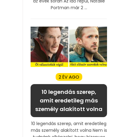
az évek során Az idő repül, Natalie
Portman már 2 ...
2 ÉV AGO
10 legendás szerep,
amit eredetileg más
személy alakított volna
10 legendás szerep, amit eredetileg
más személy alakított volna Nem is
tudnánk elképzelni, hogy bizonyos