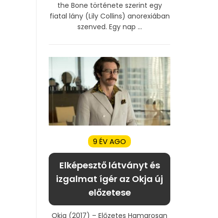
the Bone története szerint egy
fiatal lány (Lily Collins) anorexiában
szenved. Egy nap ...
9 ÉV AGO
Elképesztő látványt és
izgalmat ígér az Okja új
előzetese
Okja (2017) – Előzetes Hamarosan