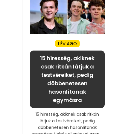
1 ÉV AGO
15 híresség, akiknek
csak ritkán látjuk a
testvéreiket, pedig
döbbenetesen
hasonlítanak
egymásra
15 híresség, akiknek csak ritkán
látjuk a testvéreiket, pedig
döbbenetesen hasonlítanak
egymásra Nehéz ellenkezni azon ...