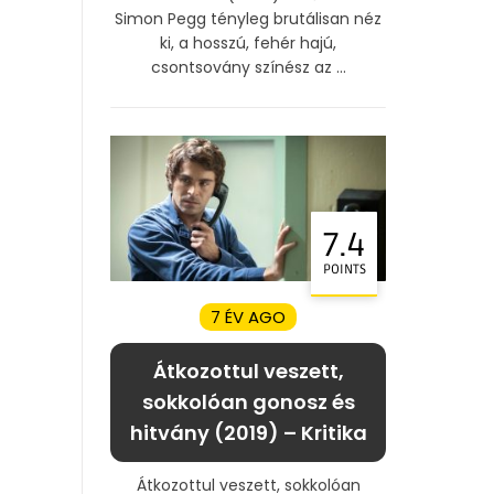
Simon Pegg tényleg brutálisan néz
ki, a hosszú, fehér hajú,
csontsovány színész az ...
7.4
POINTS
7 ÉV AGO
Átkozottul veszett,
sokkolóan gonosz és
hitvány (2019) – Kritika
Átkozottul veszett, sokkolóan