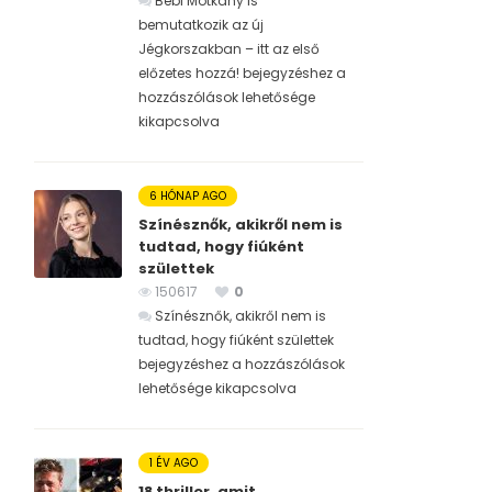
Bébi Motkány is
bemutatkozik az új
Jégkorszakban – itt az első
előzetes hozzá! bejegyzéshez
a
hozzászólások lehetősége
kikapcsolva
6 HÓNAP AGO
Színésznők, akikről nem is
tudtad, hogy fiúként
születtek
150617
0
Színésznők, akikről nem is
tudtad, hogy fiúként születtek
bejegyzéshez
a hozzászólások
lehetősége kikapcsolva
1 ÉV AGO
18 thriller, amit