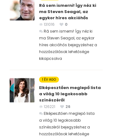
Rá sem ismerni! Így néz ki
ma Steven Seagal, az
egykor híres akcióhős
131016
0
Rá sem ismerni! Így néz ki
ma Steven Seagal, az egykor
híres akcióhős bejegyzéshez
a
hozzászólások lehetősége
kikapcsolva
1 ÉV AGO
Elképesztően meglepő lista
a világ 10 legokosabb
színészéről
126221
26
Elképesztően meglepő lista
a világ 10 legokosabb
színészéről bejegyzéshez
a
hozzászólások lehetősége