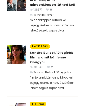
mindenképpen látnod kell
138371
0
18 thriller, amit
mindenképpen látnod kell
bejegyzéshez
a hozzászólások
lehetősége kikapcsolva
1 HÓNAP AGO
Sandra Bullock 10 legjobb
filmje, amit kár lenne
kihagyni
132648
2
Sandra Bullock 10 legjobb
filmje, amit kár lenne kihagyni
bejegyzéshez
a hozzászólások
lehetősége kikapcsolva
1 HÉT AGO