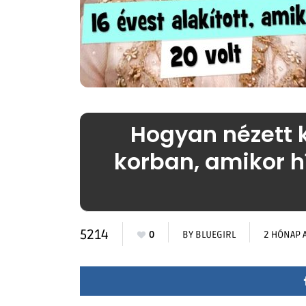
Hogyan nézett k
korban, amikor hí
5214
0
BY
BLUEGIRL
2 HÓNAP 