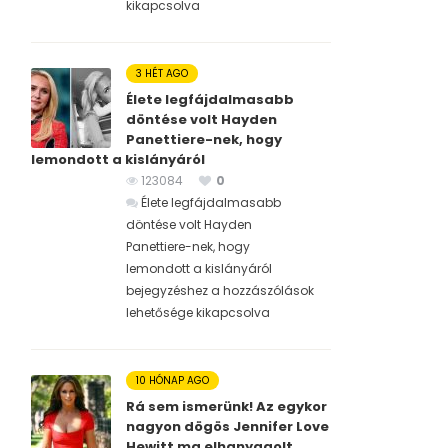
kikapcsolva
3 HÉT AGO
Élete legfájdalmasabb
döntése volt Hayden
Panettiere-nek, hogy
lemondott a kislányáról
123084
0
Élete legfájdalmasabb
döntése volt Hayden
Panettiere-nek, hogy
lemondott a kislányáról
bejegyzéshez
a hozzászólások
lehetősége kikapcsolva
10 HÓNAP AGO
Rá sem ismerünk! Az egykor
nagyon dögös Jennifer Love
Hewitt ma elhanyagolt