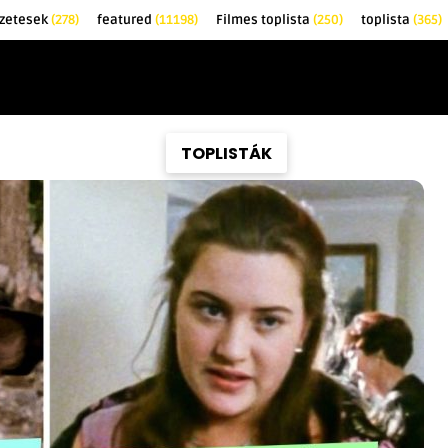
zetesek
(278)
featured
(11198)
Filmes toplista
(250)
toplista
(365)
EK
KRITIKÁK
TOPLISTÁK
FILMAJÁNLÓ