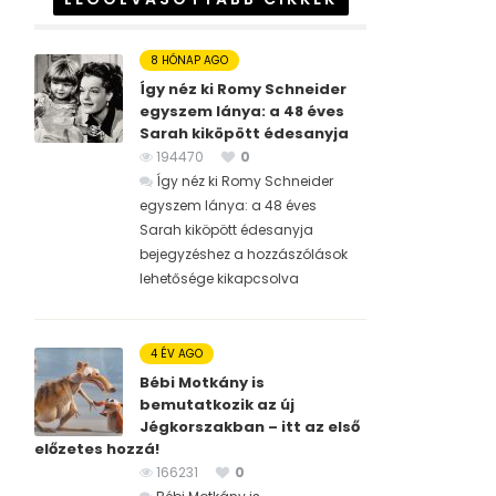
8 HÓNAP AGO
Így néz ki Romy Schneider
egyszem lánya: a 48 éves
Sarah kiköpött édesanyja
194470
0
Így néz ki Romy Schneider
egyszem lánya: a 48 éves
Sarah kiköpött édesanyja
bejegyzéshez
a hozzászólások
lehetősége kikapcsolva
4 ÉV AGO
Bébi Motkány is
bemutatkozik az új
Jégkorszakban – itt az első
előzetes hozzá!
166231
0