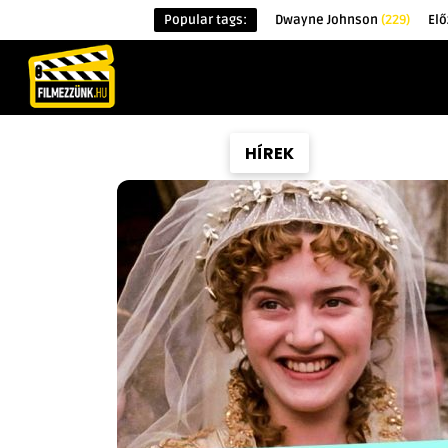
Popular tags:
Dwayne Johnson
(229)
Elő
KEZDŐOLDAL
HÍREK
ÉRDEKESSÉG