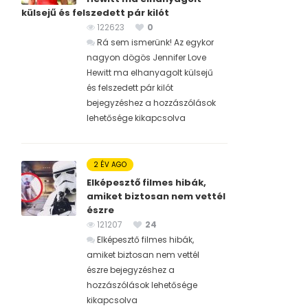
külsejű és felszedett pár kilót
122623
0
Rá sem ismerünk! Az egykor
nagyon dögös Jennifer Love
Hewitt ma elhanyagolt külsejű
és felszedett pár kilót
bejegyzéshez
a hozzászólások
lehetősége kikapcsolva
2 ÉV AGO
Elképesztő filmes hibák,
amiket biztosan nem vettél
észre
121207
24
Elképesztő filmes hibák,
amiket biztosan nem vettél
észre bejegyzéshez
a
hozzászólások lehetősége
kikapcsolva