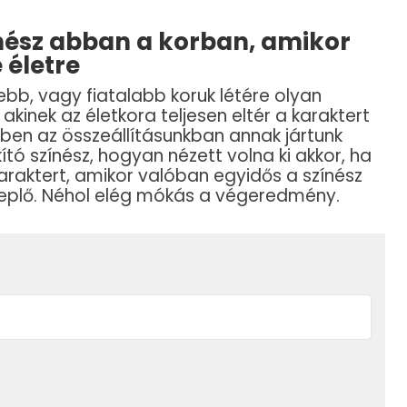
ínész abban a korban, amikor
 életre
ebb, vagy fiatalabb koruk létére olyan
 akinek az életkora teljesen eltér a karaktert
Ebben az összeállításunkban annak jártunk
tó színész, hogyan nézett volna ki akkor, ha
araktert, amikor valóban egyidős a színész
zereplő. Néhol elég mókás a végeredmény.