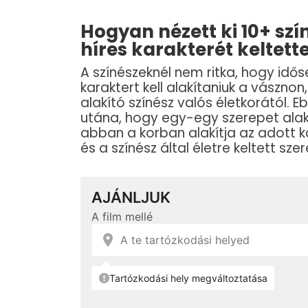
Hogyan nézett ki 10+ sz
híres karakterét keltette
A színészeknél nem ritka, hogy idős
karaktert kell alakítaniuk a vásznon,
alakító színész valós életkorától. 
utána, hogy egy-egy szerepet alakí
abban a korban alakítja az adott k
és a színész által életre keltett s