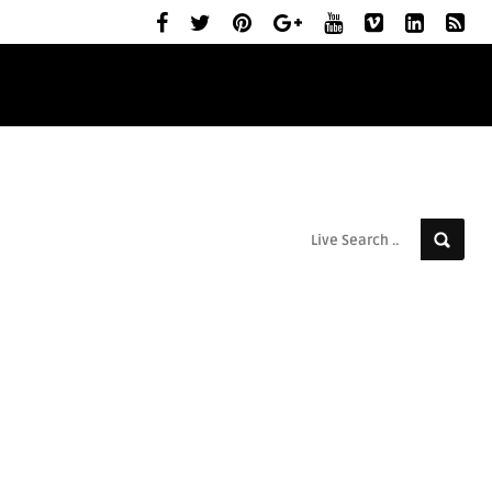
ELŐZETESEK
MOZIBEMUTATÓK
RÓLUNK