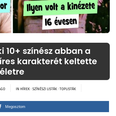
i 10+ színész abban a
res karakterét keltette
életre
AGO
IN
HÍREK
·
SZÍNÉSZI LISTÁK
·
TOPLISTÁK
Megosztom