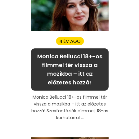
4 ÉV AGO
Monica Bellucci 18+-os
filmmel tér vissza a
mozikba – itt az
előzetes hozzá!
Monica Bellucci 18+-os filmmel tér
vissza a mozikba – itt az előzetes
hozzá! Szexfantáziák címmel, 18-as
korhatárral ...