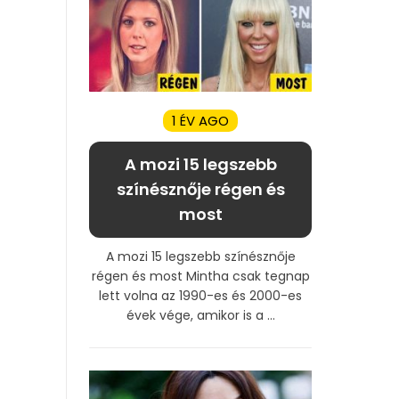
1 ÉV AGO
A mozi 15 legszebb
színésznője régen és
most
A mozi 15 legszebb színésznője
régen és most Mintha csak tegnap
lett volna az 1990-es és 2000-es
évek vége, amikor is a ...