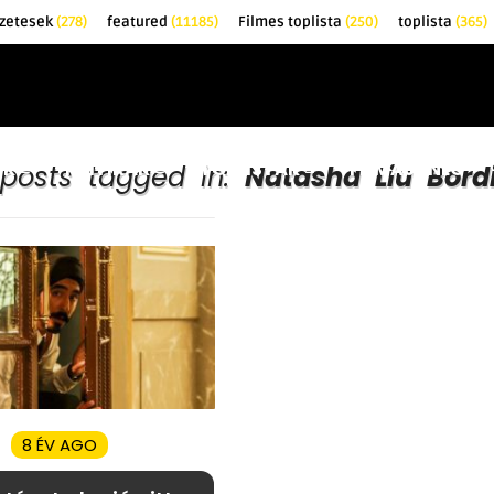
zetesek
(278)
featured
(11185)
Filmes toplista
(250)
toplista
(365)
EK
KRITIKÁK
TOPLISTÁK
FILMAJÁNLÓ
 posts tagged in:
Natasha Liu Bord
8 ÉV AGO