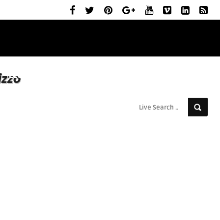
ELŐZETESEK
MOZIBEMUTATÓK
RÓLUNK
izzo