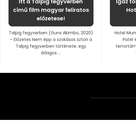
Itt a Talpig fegyverben
Igaz tö
című film magyar feliratos
Hot
előzetese!
Talpig fegyverben (Guns Akimbo, 2020)
Hotel Mum
– Előzetes Nem épp a szokásos sztori a
Patel
Talpig fegyverben története: egy
terrortám
átlagos ...