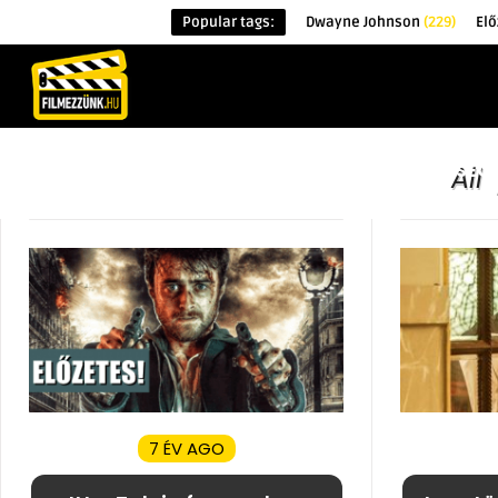
Popular tags:
Dwayne Johnson
(229)
Elő
KEZDŐOLDAL
HÍREK
ÉRDEKESSÉG
All
7 ÉV AGO