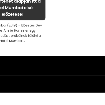
rténet alapján itt a
el Mumbai első
előzetese!
bai (2019) – Előzetes Dev
 és Armie Hammer egy
adást próbálnak túlélni a
Hotel Mumbai ...