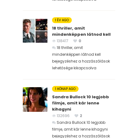
1 ÉV AGO
18 thriller, amit
mindenképpen látnod kell
138417
0
18 thriller, amit
mindenképpen látnod kell
bejegyzéshez
a hozzászólások
lehetősége kikapcsolva
1 HÓNAP AGO
Sandra Bullock 10 legjobb
filmje, amit kár lenne
kihagyni
132696
2
Sandra Bullock 10 legjobb
filmje, amit kár lenne kihagyni
bejegyzéshez
a hozzászólások