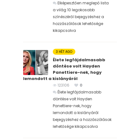
Elképesztően meglepő lista
a világ 10 legokosabb
színészéről bejegyzéshez
a
hozzászólások lehetősége
kikapcsolva
3 HÉT AGO
Élete legfájdalmasabb
döntése volt Hayden
Panettiere-nek, hogy
lemondott a kislányáról
123106
0
Élete legfájdalmasabb
döntése volt Hayden
Panettiere-nek, hogy
lemondott a kislányáról
bejegyzéshez
a hozzászólások
lehetősége kikapcsolva