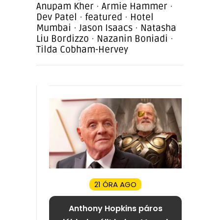
Anupam Kher
·
Armie Hammer
·
Dev Patel
·
featured
·
Hotel
Mumbai
·
Jason Isaacs
·
Natasha
Liu Bordizzo
·
Nazanin Boniadi
·
Tilda Cobham-Hervey
21 ÓRA AGO
Anthony Hopkins páros