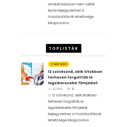
amiket biztosan nem vettél
észre bejegyzéshez
a
hozzászólások lehetősége
kikapcsolva
TOPLISTÁK
2 NAP AGO
12 színésznő, akik titokban
terhesen forgatták le
legsikeresebb filmjeiket
40148
0
12 színésznő, akik titokban
terhesen forgatták le
legsikeresebb filmjeiket
bejegyzéshez
a hozzászólások
lehetősége kikapcsolva