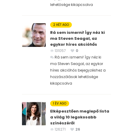
lehetősége kikapcsolva
2 HÉT AGO
Rá sem ismerni! Így néz ki
ma Steven Seagal, az
egykor híres akcióhős
131057
0
Rá sem ismerni! Így néz ki
ma Steven Seagal, az egykor
híres akcióhős bejegyzéshez
a
hozzászólások lehetősége
kikapcsolva
1 ÉV AGO
Elképesztően meglepő lista
a világ 10 legokosabb
színészéről
126271
26