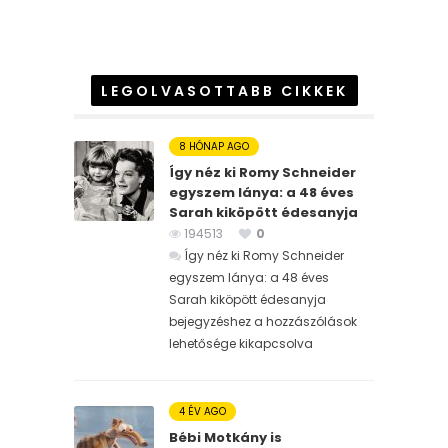
LEGOLVASOTTABB CIKKEK
8 HÓNAP AGO
Így néz ki Romy Schneider
egyszem lánya: a 48 éves
Sarah kiköpött édesanyja
194513
0
Így néz ki Romy Schneider
egyszem lánya: a 48 éves
Sarah kiköpött édesanyja
bejegyzéshez
a hozzászólások
lehetősége kikapcsolva
4 ÉV AGO
Bébi Motkány is