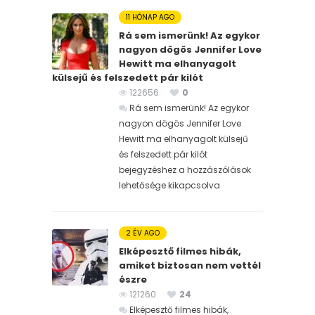
11 HÓNAP AGO
Rá sem ismerünk! Az egykor
nagyon dögös Jennifer Love
Hewitt ma elhanyagolt
külsejű és felszedett pár kilót
122656
0
Rá sem ismerünk! Az egykor
nagyon dögös Jennifer Love
Hewitt ma elhanyagolt külsejű
és felszedett pár kilót
bejegyzéshez
a hozzászólások
lehetősége kikapcsolva
2 ÉV AGO
Elképesztő filmes hibák,
amiket biztosan nem vettél
észre
121260
24
Elképesztő filmes hibák,