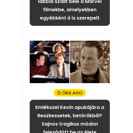
lábbal szállt bele a Marvel
filmekbe, amelyekben
egyébként ő is szerepelt
21 ÓRA AGO
Emlékszel Kevin apukájára a
Reszkessetek, betörőkből?
Sajnos tragikus módon
fejeződött be az élete