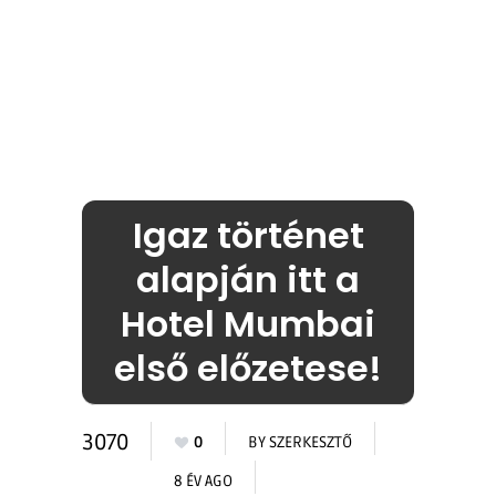
Igaz történet
alapján itt a
Hotel Mumbai
első előzetese!
3070
0
BY
SZERKESZTŐ
8 ÉV AGO