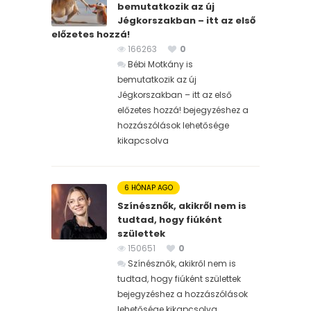
bemutatkozik az új
Jégkorszakban – itt az első
előzetes hozzá!
166263
0
Bébi Motkány is
bemutatkozik az új
Jégkorszakban – itt az első
előzetes hozzá! bejegyzéshez
a
hozzászólások lehetősége
kikapcsolva
6 HÓNAP AGO
Színésznők, akikről nem is
tudtad, hogy fiúként
születtek
150651
0
Színésznők, akikről nem is
tudtad, hogy fiúként születtek
bejegyzéshez
a hozzászólások
lehetősége kikapcsolva