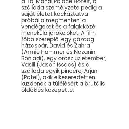
a Taj Mahal Palace Hotelt, a
szálloda személyzete pedig a
saját életét kockáztatva
próbálja megmenteni a
vendégeket és a falak közé
menekülő járókelőket. A film
főbb szereplői egy gazdag
házaspár, David és Zahra
(Armie Hammer és Nazanin
Boniadi), egy orosz üzletember,
Vasili (Jason Issacs) és a
szálloda egyik pincére, Arjun
(Patel), akik elkeseredetten
küzdenek a túlélésért a brutális
öldöklés közepette.