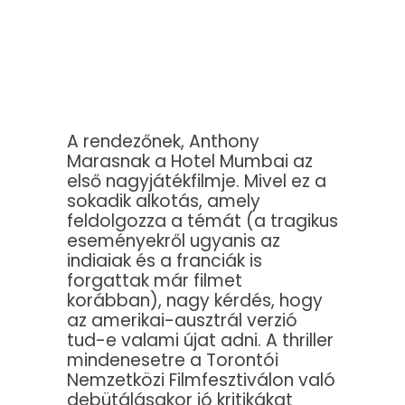
A rendezőnek, Anthony
Marasnak a Hotel Mumbai az
első nagyjátékfilmje. Mivel ez a
sokadik alkotás, amely
feldolgozza a témát (a tragikus
eseményekről ugyanis az
indiaiak és a franciák is
forgattak már filmet
korábban), nagy kérdés, hogy
az amerikai-ausztrál verzió
tud-e valami újat adni. A thriller
mindenesetre a Torontói
Nemzetközi Filmfesztiválon való
debütálásakor jó kritikákat