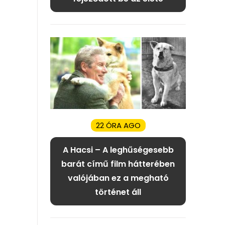
22 ÓRA AGO
A Hacsi – A leghűségesebb
barát című film hátterében
valójában ez a megható
történet áll