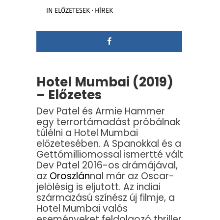
IN
ELŐZETESEK
·
HÍREK
Hotel Mumbai (2019)
– Előzetes
Dev Patel és Armie Hammer
egy terrortámadást próbálnak
túlélni a Hotel Mumbai
előzetesében. A Spanokkal és a
Gettómilliomossal ismertté vált
Dev Patel 2016-os drámájával,
az
Oroszlán
nal már az Oscar-
jelölésig is eljutott. Az indiai
származású színész új filmje, a
Hotel Mumbai valós
eseményeket feldolgozó thriller,