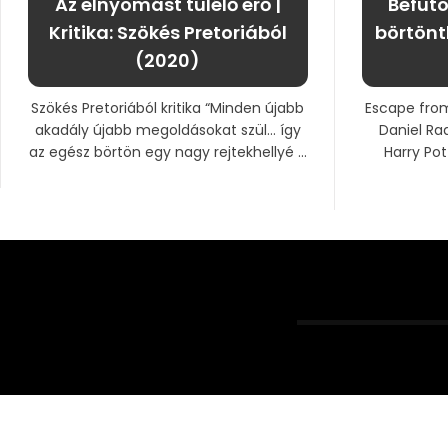
Az elnyomást túlélő erő |
Befuto
Kritika: Szökés Pretoriából
börtönt
(2020)
Szökés Pretoriából kritika “Minden újabb
Escape from
akadály újabb megoldásokat szül… így
Daniel Rad
az egész börtön egy nagy rejtekhellyé ...
Harry Po