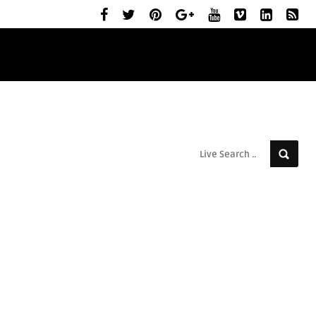
ELŐZETESEK
MOZIBEMUTATÓK
RÓLUNK