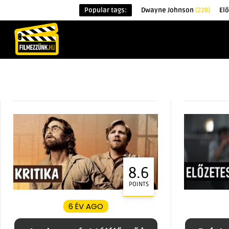
Popular tags:
Dwayne Johnson
(228)
El
KEZDŐOLDAL
HÍREK
ÉRDEKESSÉG
8.6
POINTS
6 ÉV AGO