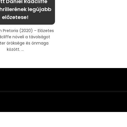
tt Daniel Radcliffe
hrillerének legújabb
előzetese!
 Pretoria (2020) – Előzetes
cliffe növeli a távolságot
tter öröksége és önmaga
között. ...