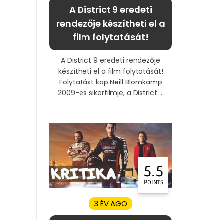
A District 9 eredeti
rendezője készítheti el a
film folytatását!
A District 9 eredeti rendezője
készítheti el a film folytatását!
Folytatást kap Neill Blomkamp
2009-es sikerfilmje, a District ...
5.5
POINTS
3 ÉV AGO