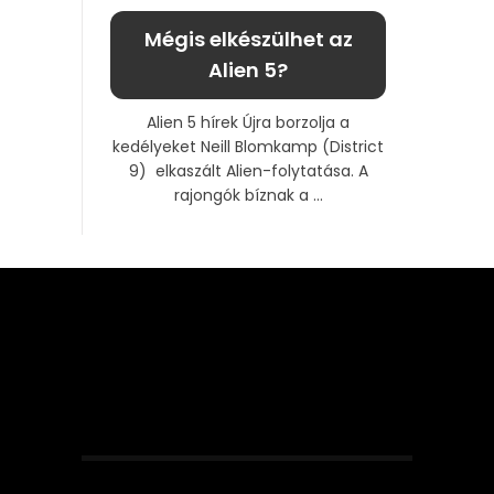
Mégis elkészülhet az
Alien 5?
Alien 5 hírek Újra borzolja a
kedélyeket Neill Blomkamp (District
9) elkaszált Alien-folytatása. A
rajongók bíznak a ...