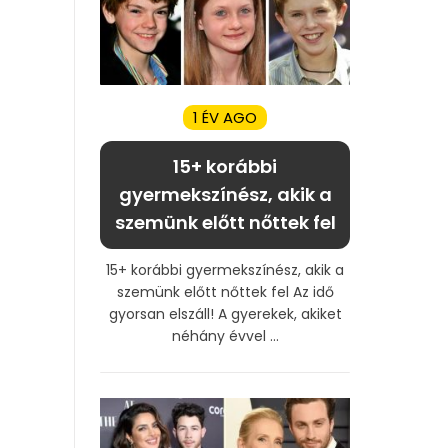
1 ÉV AGO
15+ korábbi
gyermekszínész, akik a
szemünk előtt nőttek fel
15+ korábbi gyermekszínész, akik a
szemünk előtt nőttek fel Az idő
gyorsan elszáll! A gyerekek, akiket
néhány évvel ...