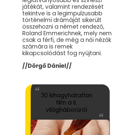
leglátványosabb és színészi
játékát, valamint rendezését
tekintve is a legimpulzusabb
történelmi drámáját sikerült
összehozni a német rendező,
Roland Emmerichnek, mely nem
csak a férfi, de még a női nézők
számára is remek
kikapcsolódást fog nyújtani.
//Dörgő Dániel//
30 kihagyhatatlan
film a II.
világháborúról