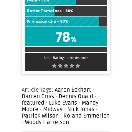
IMDB - 62%
RottenTomatoes - 36%
Filmezzünk.hu - 90%
78
%
User Rating:
Be the first one !
Article Tags:
Aaron Eckhart
·
Darren Criss
·
Dennis Quaid
·
featured
·
Luke Evans
·
Mandy
Moore
·
Midway
·
Nick Jonas
·
Patrick Wilson
·
Roland Emmerich
·
Woody Harrelson