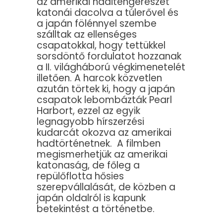
az amerikai haditengerészet
katonái dacolva a túlerővel és
a japán fölénnyel szembe
szálltak az ellenséges
csapatokkal, hogy tettükkel
sorsdöntő fordulatot hozzanak
a II. világháború végkimenetelét
illetően. A harcok közvetlen
azután törtek ki, hogy a japán
csapatok lebombázták Pearl
Harbort, ezzel az egyik
legnagyobb hírszerzési
kudarcát okozva az amerikai
hadtörténetnek. A filmben
megismerhetjük az amerikai
katonaság, de főleg a
repülőflotta hősies
szerepvállalását, de közben a
japán oldalról is kapunk
betekintést a történetbe.