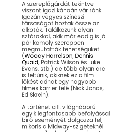
A szereplőgárdát tekintve
viszont igazi kánaán vár ránk.
Igazán vegyes színészi
társaságot hoztak össze az
alkotók. Találkozunk olyan
sztárokkal, akik már eddig is jó
pár komoly szerepben
megmutatták tehetségüket
(
Woody Harrelson
,
Dennis
Quaid
, Patrick Wilson és Luke
Evans, stb.) de több olyan arc
is feltűnik, akiknek ez a film
lökést adhat egy nagyobb
filmes karrier felé (Nick Jonas,
Ed Skrein).
A történet a II. világháború
egyik legfontosabb befolyással
bíró eseményét dolgozza fel,
mikoris a Midway-szigeteknél