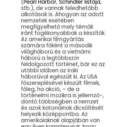
(
Pearl Harbor
,
Schindler listája
,
stb.), de vannak feledhetőbb
alkotások is. Ahogyan az adott
nemzetek esetében
megfigyelhető mely témák
iránt fogékonyabbak a készítők.
Az amerikai filmgyártás
számára főként a második
világháború és a vietnámi
háború a legtöbbször
feldolgozott történet, bár ez az
utóbbi időben az iraki
háborúval egészült ki. Az USA
főszereplésével készült filmek,
főleg, ha akció, – de a
történelmi mozikra is jellemző-,
döntő többségben a nemzet
és azok katonáinak dicsőítését
helyezik középpontba. Az
amerikaiaknak alapjában van
egy ilyen komplexusuk, hogy