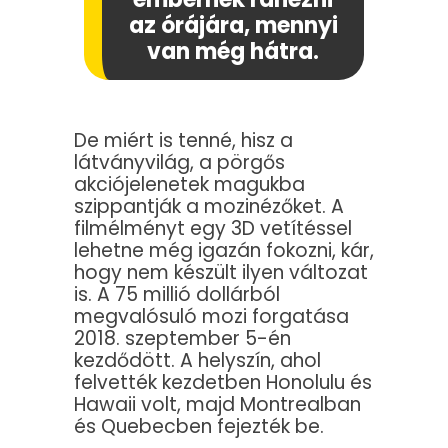
az órájára, mennyi
van még hátra.
De miért is tenné, hisz a
látványvilág, a pörgős
akciójelenetek magukba
szippantják a mozinézőket. A
filmélményt egy 3D vetítéssel
lehetne még igazán fokozni, kár,
hogy nem készült ilyen változat
is. A 75 millió dollárból
megvalósuló mozi forgatása
2018. szeptember 5-én
kezdődött. A helyszín, ahol
felvették kezdetben Honolulu és
Hawaii volt, majd Montrealban
és Quebecben fejezték be.