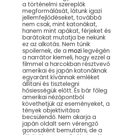
a történelmi szereplők
megformálását, látunk igazi
jellemfejlődéseket, továbbá
nem csak, mint katonákat,
hanem mint apákat, férjeket és
barátokat mutatja be nekünk
ez az alkotás. Nem tűnik
spoilernek, de a
mozi
legvégén
a narrátor kiemeli, hogy ezzel a
filmmel a harcokban résztvevő
amerikai és japán katonáknak
egyaránt kívánnak emléket
állítani és tisztelegni
hősiességük előtt. És bár főleg
amerikai nézőpontból
követhetjük az eseményeket, a
tények objektivitása
becsülendő. Nem akarja a
japán oldalt sem vérengző
gonoszként bemutatni, de a