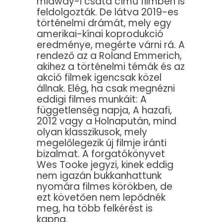
midway-i csata című filmben is
feldolgozták. De látva 2019-es
történelmi drámát, mely egy
amerikai-kínai koprodukció
eredménye, megérte várni rá. A
rendező az a Roland Emmerich,
akihez a történelmi témák és az
akció filmek igencsak közel
állnak. Elég, ha csak megnézni
eddigi filmes munkáit: A
függetlenség napja, A hazafi,
2012 vagy a Holnapután, mind
olyan klasszikusok, mely
megelőlegezik új filmje iránti
bizalmat. A forgatókönyvet
Wes Tooke jegyzi, kinek eddig
nem igazán bukkanhattunk
nyomára filmes körökben, de
ezt követően nem lepődnék
meg, ha több felkérést is
kapna.