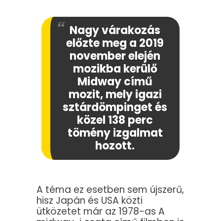
Nagy várakozás
előzte meg a 2019
november elején
mozikba kerülő
Midway című
mozit, mely igazi
sztárdömpinget és
közel 138 perc
tömény izgalmat
hozott.
A téma ez esetben sem újszerű,
hisz Japán és USA közti
ütközetet már az 1978-as A