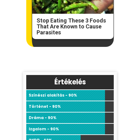
Stop Eating These 3 Foods
That Are Known to Cause
Parasites
Értékelés
Színészi alakítás - 90%
Történet - 90%
Dráma - 90%
Izgalom - 90%