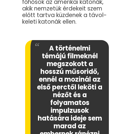
főhősök az amerikai katonák,
akik nemzetük érdekeit szem
előtt tartva küzdenek a távol-
keleti katonák ellen.
A történelmi
témájú filmeknél
megszokott a
hosszú műsoridő,
ennél a mozinál az
első perctől leköti a
nézőt és a
folyamatos
impulzusok
hatására ideje sem
marad az
embernek ránézni