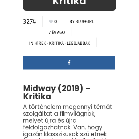
Kritika
3274
0
BY
BLUEGIRL
7 ÉV AGO
IN
HÍREK
·
KRITIKA
·
LEGÚJABBAK
Midway (2019) –
Kritika
A történelem megannyi témát
szolgáltat a filmvilágnak,
melyet újra és újra
feldolgozhatnak. Van, hogy
igazán klasszikusok születnek