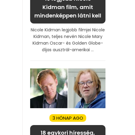
Kidman film, amit
mindenképpen látni kell
Nicole Kidman legjobb filmjei Nicole
Kidman, teljes nevén Nicole Mary
Kidman Oscar- és Golden Globe-
díjas ausztrál-amerikai ...
3 HÓNAP AGO
18 egykori híresség,