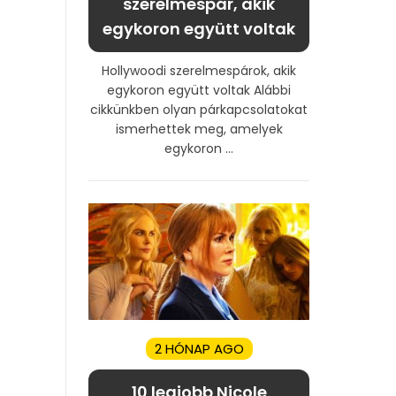
szerelmespár, akik
egykoron együtt voltak
Hollywoodi szerelmespárok, akik
egykoron együtt voltak Alábbi
cikkünkben olyan párkapcsolatokat
ismerhettek meg, amelyek
egykoron ...
2 HÓNAP AGO
10 legjobb Nicole