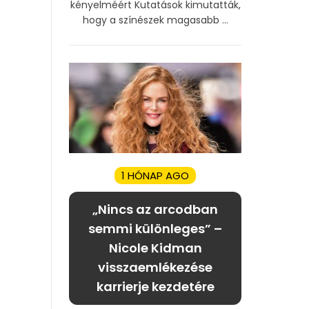
kényelméért Kutatások kimutatták,
hogy a színészek magasabb ...
1 HÓNAP AGO
„Nincs az arcodban
semmi különleges” –
Nicole Kidman
visszaemlékezése
karrierje kezdetére