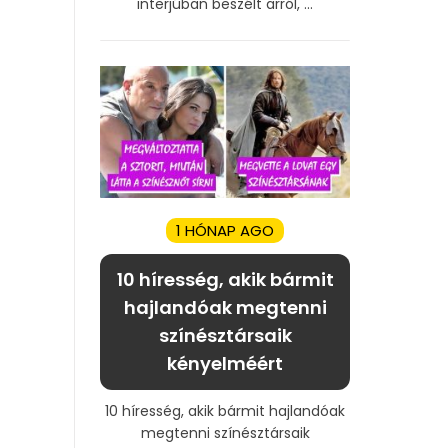
interjúban beszélt arról, ...
1 HÓNAP AGO
10 híresség, akik bármit
hajlandóak megtenni
színésztársaik
kényelméért
10 híresség, akik bármit hajlandóak
megtenni színésztársaik