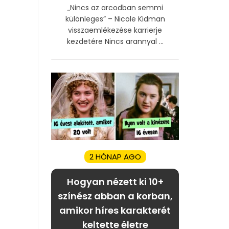
„Nincs az arcodban semmi
különleges” – Nicole Kidman
visszaemlékezése karrierje
kezdetére Nincs arannyal ...
2 HÓNAP AGO
Hogyan nézett ki 10+
színész abban a korban,
amikor híres karakterét
keltette életre