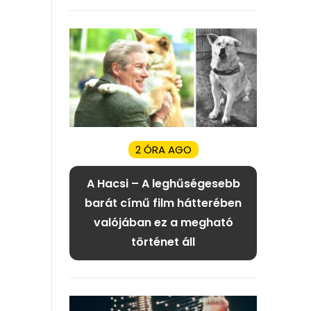
2 ÓRA AGO
A Hacsi – A leghűségesebb
barát című film hátterében
valójában ez a megható
történet áll