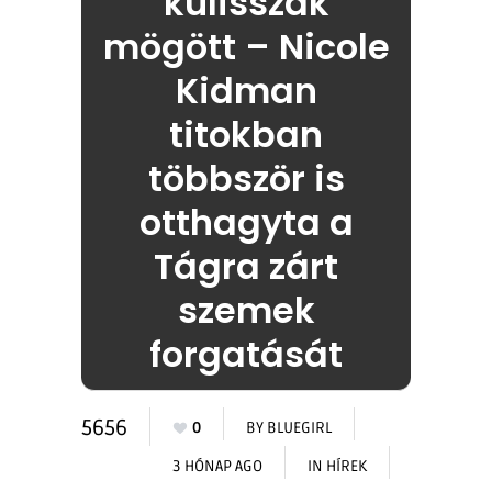
kulisszák
mögött – Nicole
Kidman
titokban
többször is
otthagyta a
Tágra zárt
szemek
forgatását
5656
0
BY
BLUEGIRL
3 HÓNAP AGO
IN
HÍREK