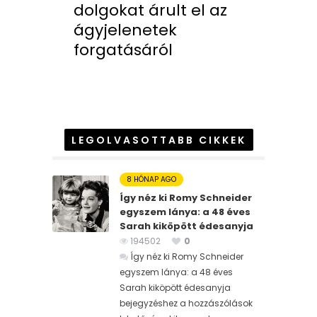
dolgokat árult el az
ágyjelenetek
forgatásáról
LEGOLVASOTTABB CIKKEK
8 HÓNAP AGO
Így néz ki Romy Schneider
egyszem lánya: a 48 éves
Sarah kiköpött édesanyja
194502
0
Így néz ki Romy Schneider
egyszem lánya: a 48 éves
Sarah kiköpött édesanyja
bejegyzéshez
a hozzászólások