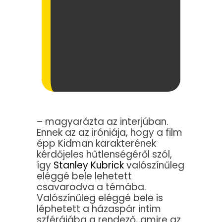
– magyarázta az interjúban.
Ennek az az iróniája, hogy a film
épp Kidman karakterének
kérdőjeles hűtlenségéről szól,
így
Stanley Kubrick
valószínűleg
eléggé bele lehetett
csavarodva a témába.
Valószínűleg eléggé bele is
léphetett a házaspár intim
szférájába a rendező, amire az