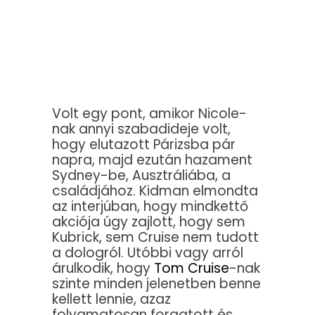
Volt egy pont, amikor Nicole-
nak annyi szabadideje volt,
hogy elutazott Párizsba pár
napra, majd ezután hazament
Sydney-be, Ausztráliába, a
családjához. Kidman elmondta
az interjúban, hogy mindkettő
akciója úgy zajlott, hogy sem
Kubrick, sem Cruise nem tudott
a dologról. Utóbbi vagy arról
árulkodik, hogy
Tom Cruise
-nak
szinte minden jelenetben benne
kellett lennie, azaz
folyamatosan forgatott és