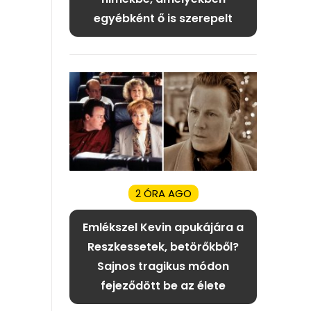
egyébként ő is szerepelt
2 ÓRA AGO
Emlékszel Kevin apukájára a
Reszkessetek, betörőkből?
Sajnos tragikus módon
fejeződött be az élete