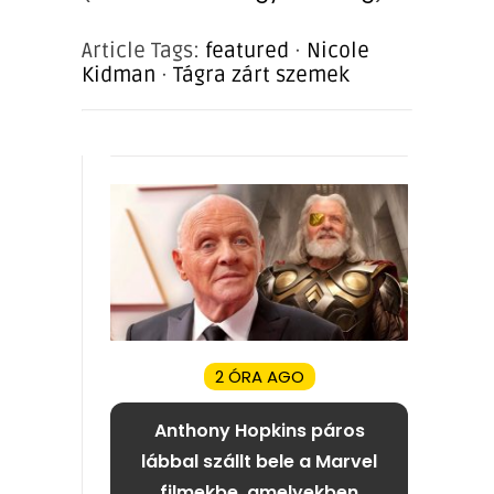
Article Tags:
featured
·
Nicole
Kidman
·
Tágra zárt szemek
2 ÓRA AGO
Anthony Hopkins páros
lábbal szállt bele a Marvel
filmekbe, amelyekben