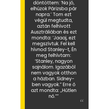
döntöttem: ‘Na jó,
elhúzok Párizsba pár
napra.’ Tom ezt
végül megtudta,
aztán felhívott
Ausztráliában és ezt
mondta: ‘Jaaaj, ezt
megszívtuk. Fel kell
hívnod Stanley-t, Én
meg felhívtam:
‘Stanley, nagyon
sajnálom. Igazából
nem vagyok otthon
a házban. Sidney-
ben vagyok.” Erre ő
azt mondta: „Hűtlen
nő.””