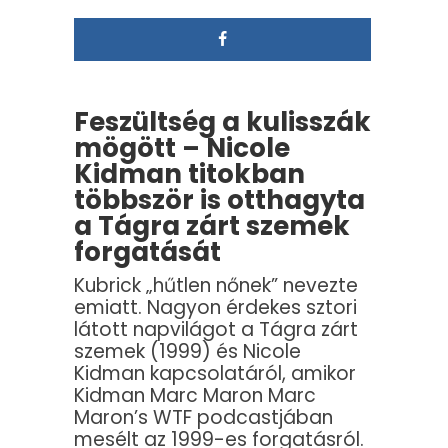
Feszültség a kulisszák
mögött – Nicole
Kidman titokban
többször is otthagyta
a Tágra zárt szemek
forgatását
Kubrick „hűtlen nőnek” nevezte
emiatt. Nagyon érdekes sztori
látott napvilágot a Tágra zárt
szemek (1999) és Nicole
Kidman kapcsolatáról, amikor
Kidman Marc Maron Marc
Maron’s WTF podcastjában
mesélt az 1999-es forgatásról.