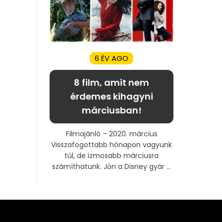
6 ÉV AGO
8 film, amit nem
érdemes kihagyni
márciusban!
Filmajánló – 2020. március
Visszafogottabb hónapon vagyunk
túl, de izmosabb márciusra
számíthatunk. Jön a Disney gyár ...