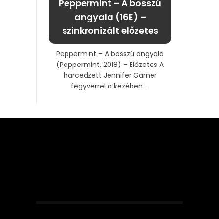
Peppermint – A bosszú
angyala (16E) –
szinkronizált előzetes
Peppermint – A bosszú angyala
(Peppermint, 2018) – Előzetes A
harcedzett Jennifer Garner
fegyverrel a kezében ...