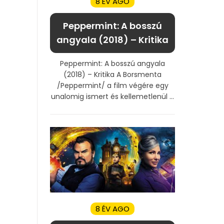
8 ÉV AGO
Peppermint: A bosszú
angyala (2018) – Kritika
Peppermint: A bosszú angyala
(2018) – Kritika A Borsmenta
/Peppermint/ a film végére egy
unalomig ismert és kellemetlenül ...
8 ÉV AGO