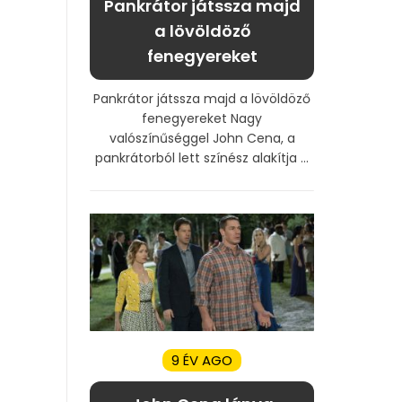
Pankrátor játssza majd
a lövöldöző
fenegyereket
Pankrátor játssza majd a lövöldöző
fenegyereket Nagy
valószínűséggel John Cena, a
pankrátorból lett színész alakítja ...
9 ÉV AGO