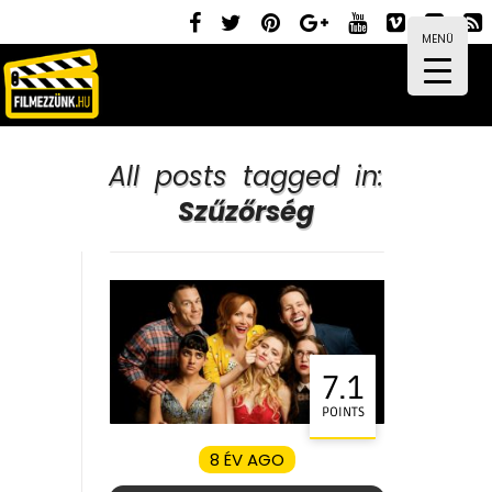
MENÜ
All posts tagged in:
Szűzőrség
7.1
POINTS
8 ÉV AGO