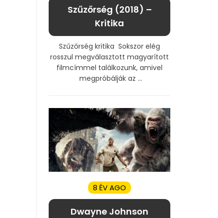
Szűzőrség (2018) –
Kritika
Szűzőrség kritika Sokszor elég
rosszul megválasztott magyarított
filmcímmel találkozunk, amivel
megpróbálják az ...
8 ÉV AGO
Dwayne Johnson