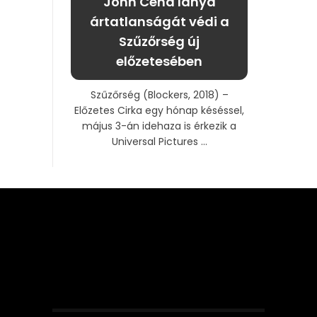
John Cena lánya
ártatlanságát védi a
Szűzőrség új
előzetesében
Szűzőrség (Blockers, 2018) –
Előzetes Cirka egy hónap késéssel,
május 3-án idehaza is érkezik a
Universal Pictures ...