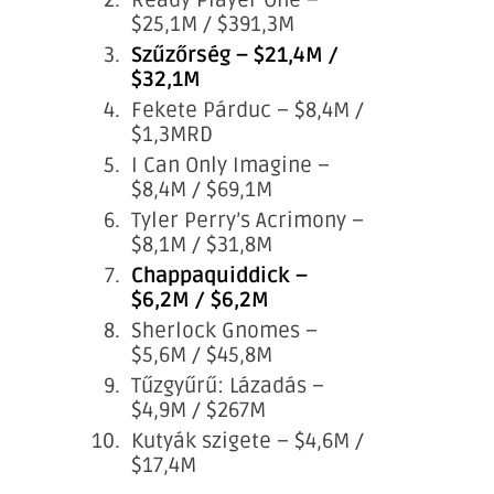
$25,1M / $391,3M
Szűzőrség – $21,4M /
$32,1M
Fekete Párduc – $8,4M /
$1,3MRD
I Can Only Imagine –
$8,4M / $69,1M
Tyler Perry’s Acrimony –
$8,1M / $31,8M
Chappaquiddick –
$6,2M / $6,2M
Sherlock Gnomes –
$5,6M / $45,8M
Tűzgyűrű: Lázadás –
$4,9M / $267M
Kutyák szigete – $4,6M /
$17,4M