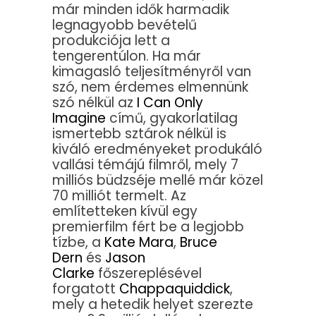
már minden idők harmadik
legnagyobb bevételű
produkciója lett a
tengerentúlon. Ha már
kimagasló teljesítményről van
szó, nem érdemes elmennünk
szó nélkül az
I Can Only
Imagine
című, gyakorlatilag
ismertebb sztárok nélkül is
kiváló eredményeket produkáló
vallási témájú filmről, mely 7
milliós büdzséje mellé már közel
70 milliót termelt. Az
említetteken kívül egy
premierfilm fért be a legjobb
tízbe, a
Kate Mara
,
Bruce
Dern
és
Jason
Clarke
főszereplésével
forgatott
Chappaquiddick
,
mely a hetedik helyet szerezte