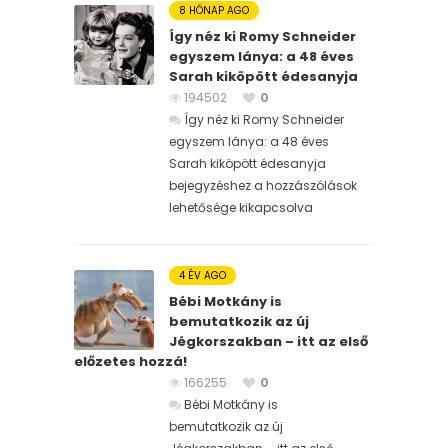
8 HÓNAP AGO
Így néz ki Romy Schneider
egyszem lánya: a 48 éves
Sarah kiköpött édesanyja
194502
0
Így néz ki Romy Schneider
egyszem lánya: a 48 éves
Sarah kiköpött édesanyja
bejegyzéshez
a hozzászólások
lehetősége kikapcsolva
4 ÉV AGO
Bébi Motkány is
bemutatkozik az új
Jégkorszakban – itt az első
előzetes hozzá!
166255
0
Bébi Motkány is
bemutatkozik az új