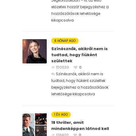
Jégkorszakban – itt az első
előzetes hozzá! bejegyzéshez
a
hozzászólások lehetősége
kikapcsolva
6 HÓNAP AGO
Színésznők, akikről nem is
tudtad, hogy fiúként
születtek
150639
0
Színésznők, akikről nem is
tudtad, hogy fiúként születtek
bejegyzéshez
a hozzászólások
lehetősége kikapcsolva
1 ÉV AGO
18 thriller, amit
mindenképpen látnod kell
138403
0