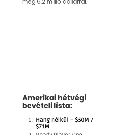
meg 6,2 millió dollárral.
Amerikai hétvégi
bevételi lista:
Hang nélkül – $50M /
$71M
Ready Player One –