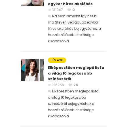
egykor híres akcióhős
131047
0
Rá sem ismerni! Így néz ki
ma Steven Seagal, az egykor
híres akcióhős bejegyzéshez
a
hozzászólások lehetősége
kikapcsolva
1 ÉV AGO
Elképesztően meglepő lista
a világ 10 legokosabb
színészéről
126256
26
Elképesztően meglepő lista
a világ 10 legokosabb
színészéről bejegyzéshez
a
hozzászólások lehetősége
kikapcsolva