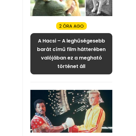
2 ÓRA AGO
A Hacsi – A leghűségesebb
barát című film hátterében
valójában ez a megható
történet áll