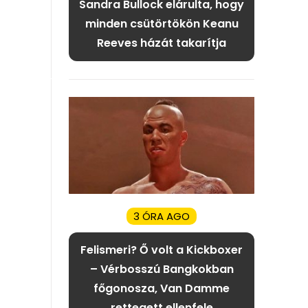
Sandra Bullock elárulta, hogy
minden csütörtökön Keanu
Reeves házát takarítja
3 ÓRA AGO
Felismeri? Ő volt a Kickboxer
– Vérbosszú Bangkokban
főgonosza, Van Damme
rettegett ellenfele