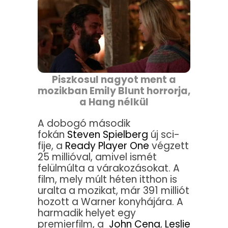
Piszkosul nagyot ment a
mozikban Emily Blunt horrorja,
a Hang nélkül
A dobogó második
fokán
Steven Spielberg
új sci-
fije, a
Ready Player One
végzett
25 millióval, amivel ismét
felülmúlta a várakozásokat. A
film, mely múlt héten itthon is
uralta a mozikat, már 391 milliót
hozott a Warner konyhájára. A
harmadik helyet egy
premierfilm, a
John Cena
,
Leslie