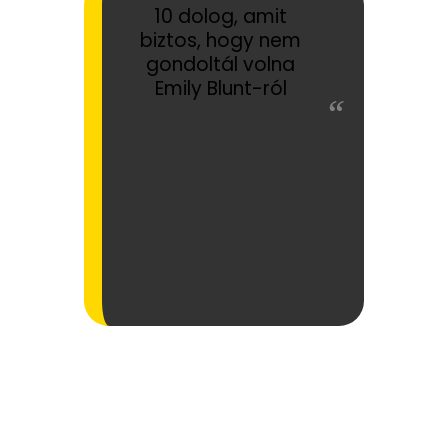
10 dolog, amit
biztos, hogy nem
gondoltál volna
Emily Blunt-ról