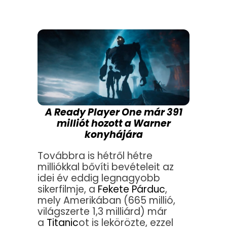
A Ready Player One már 391
milliót hozott a Warner
konyhájára
Továbbra is hétről hétre
milliókkal bővíti bevételeit az
idei év eddig legnagyobb
sikerfilmje, a
Fekete Párduc
,
mely Amerikában (665 millió,
világszerte 1,3 milliárd) már
a
Titanic
ot is lekörözte, ezzel