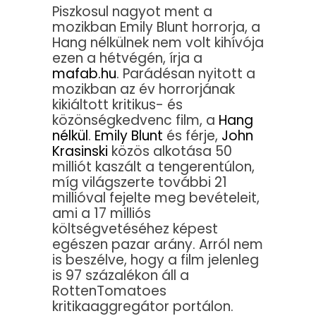
Piszkosul nagyot ment a
mozikban Emily Blunt horrorja, a
Hang nélkülnek nem volt kihívója
ezen a hétvégén, írja a
mafab.hu
. Parádésan nyitott a
mozikban az év horrorjának
kikiáltott kritikus- és
közönségkedvenc film, a
Hang
nélkül
.
Emily Blunt
és férje,
John
Krasinski
közös alkotása 50
milliót kaszált a tengerentúlon,
míg világszerte további 21
millióval fejelte meg bevételeit,
ami a 17 milliós
költségvetéséhez képest
egészen pazar arány. Arról nem
is beszélve, hogy a film jelenleg
is 97 százalékon áll a
RottenTomatoes
kritikaaggregátor portálon.