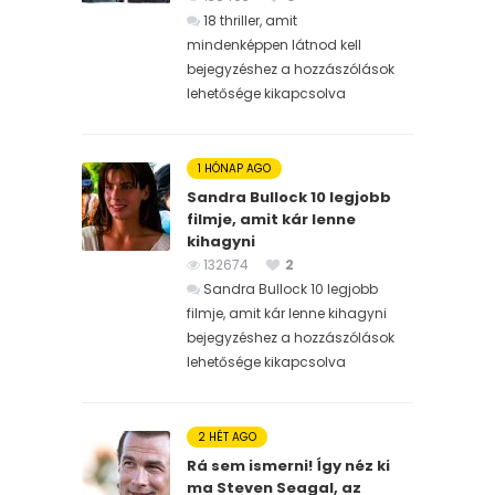
18 thriller, amit
mindenképpen látnod kell
bejegyzéshez
a hozzászólások
lehetősége kikapcsolva
1 HÓNAP AGO
Sandra Bullock 10 legjobb
filmje, amit kár lenne
kihagyni
132674
2
Sandra Bullock 10 legjobb
filmje, amit kár lenne kihagyni
bejegyzéshez
a hozzászólások
lehetősége kikapcsolva
2 HÉT AGO
Rá sem ismerni! Így néz ki
ma Steven Seagal, az