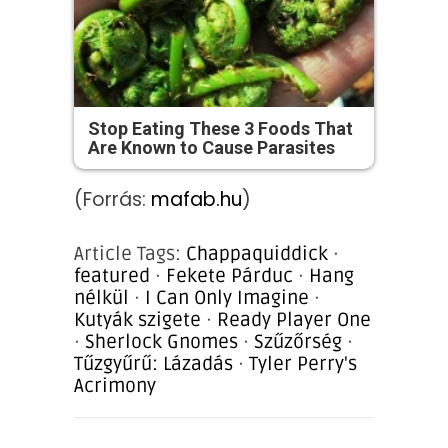
Stop Eating These 3 Foods That
Are Known to Cause Parasites
(Forrás:
mafab.hu
)
Article Tags:
Chappaquiddick
·
featured
·
Fekete Párduc
·
Hang
nélkül
·
I Can Only Imagine
·
Kutyák szigete
·
Ready Player One
·
Sherlock Gnomes
·
Szűzőrség
·
Tűzgyűrű: Lázadás
·
Tyler Perry's
Acrimony