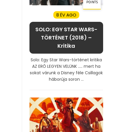
POINTS
8 ÉV AGO
SOLO: EGY STAR WARS-
TÖRTÉNET (2018) –
Kritika
Solo: Egy Star Wars-történet kritika
AZ ERŐ LEGYEN VELÜNK ….. mert ha
sokat várunk a Disney féle Csillagok
háborúja soron ...