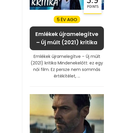
5.9
POINTS
5 ÉV AGO
Emlékek újramelegítve
– Új múlt (2021) kritika
Emlékek újramelegítve – Új múlt
(2021) kritika Mindenekelőtt: ez egy
női film. Ez persze nem sommás
értékítélet, ...