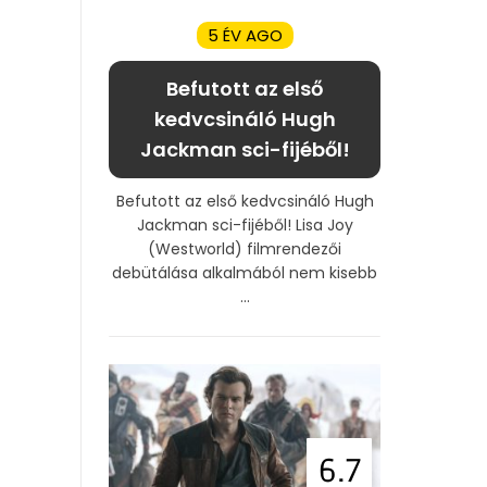
5 ÉV AGO
Befutott az első
kedvcsináló Hugh
Jackman sci-fijéből!
Befutott az első kedvcsináló Hugh
Jackman sci-fijéből! Lisa Joy
(Westworld) filmrendezői
debütálása alkalmából nem kisebb
...
6.7