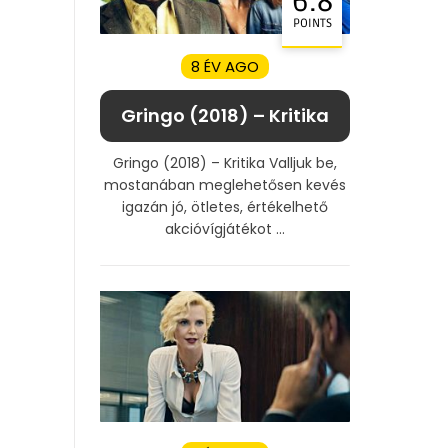
6.8
POINTS
8 ÉV AGO
Gringo (2018) – Kritika
Gringo (2018) – Kritika Valljuk be,
mostanában meglehetősen kevés
igazán jó, ötletes, értékelhető
akcióvígjátékot ...