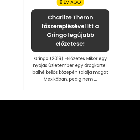
8 ÉV AGO
Charlize Theron
főszereplésével itt a
Gringo legújabb
előzetese!
Gringo (2018) -Előzetes Mikor egy
nyájas üzletember egy drogkartell
balhé kellős közepén találja magát
Mexikóban, pedig nem ...