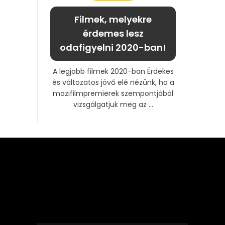
Filmek, melyekre
érdemes lesz
odafigyelni 2020-ban!
A legjobb filmek 2020-ban Érdekes
és változatos jövő elé nézünk, ha a
mozifilmpremierek szempontjából
vizsgálgatjuk meg az ...