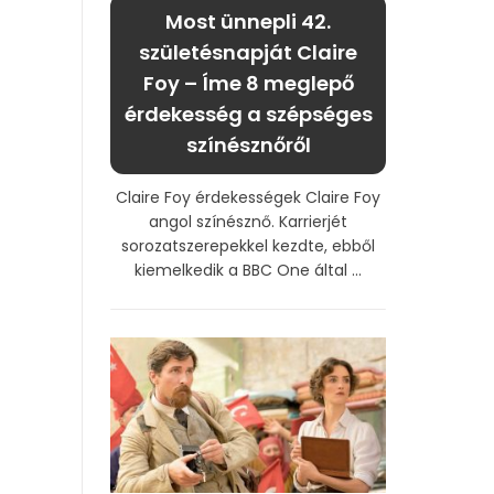
Most ünnepli 42.
születésnapját Claire
Foy – Íme 8 meglepő
érdekesség a szépséges
színésznőről
Claire Foy érdekességek Claire Foy
angol színésznő. Karrierjét
sorozatszerepekkel kezdte, ebből
kiemelkedik a BBC One által ...