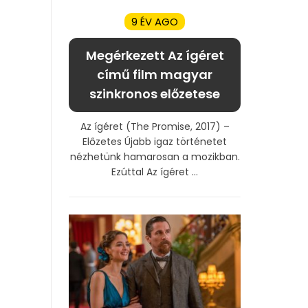
9 ÉV AGO
Megérkezett Az ígéret
című film magyar
szinkronos előzetese
Az ígéret (The Promise, 2017) –
Előzetes Újabb igaz történetet
nézhetünk hamarosan a mozikban.
Ezúttal Az ígéret ...