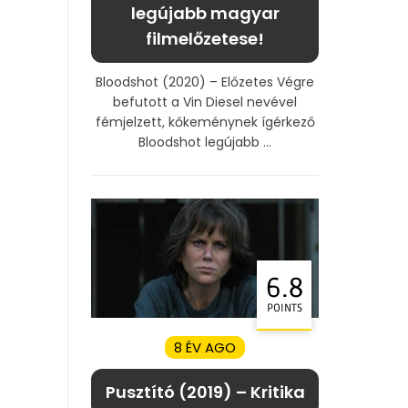
legújabb magyar
filmelőzetese!
Bloodshot (2020) – Előzetes Végre
befutott a Vin Diesel nevével
fémjelzett, kőkeménynek ígérkező
Bloodshot legújabb ...
6.8
POINTS
8 ÉV AGO
Pusztító (2019) – Kritika