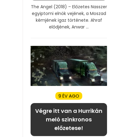
The Angel (2018) – Előzetes Nasszer
egyiptomi elnök vejének, a Moszad
kémjének igaz története. Ahraf
elődjének, Anwar ...
9 ÉV AGO
Végre itt van a Hurrikán
meló szinkronos
előzetese!