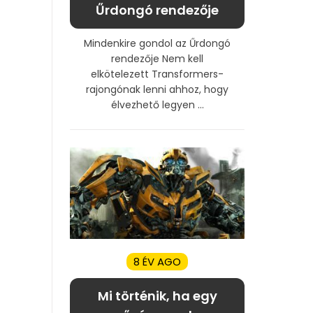
Űrdongó rendezője
Mindenkire gondol az Űrdongó
rendezője Nem kell
elkötelezett Transformers-
rajongónak lenni ahhoz, hogy
élvezhető legyen ...
8 ÉV AGO
Mi történik, ha egy