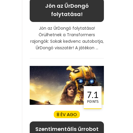
Jön az ŰrDongó
folytatása!
Jön az ŰrDongó folytatása!
Örülhetnek a Transformers
rajongók: Sokak kedvenc autobotja,
ŰrDongó visszatér! A játékon ...
7.1
POINTS
8 ÉV AGO
Szentimentális űrrobot