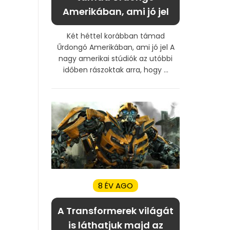
Amerikában, ami jó jel
Két héttel korábban támad
Űrdongó Amerikában, ami jó jel A
nagy amerikai stúdiók az utóbbi
időben rászoktak arra, hogy ...
8 ÉV AGO
A Transformerek világát
is láthatjuk majd az