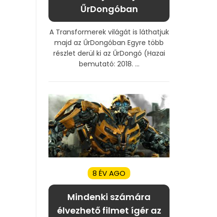
ŰrDongóban
A Transformerek világát is láthatjuk
majd az ŰrDongóban Egyre több
részlet derül ki az ŰrDongó (Hazai
bemutató: 2018. ...
8 ÉV AGO
Mindenki számára
élvezhető filmet ígér az