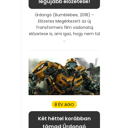
legújabb előzetese!
Űrdongó (Bumblebee, 2018) –
Előzetes Megérkezett az új
Transformers film vadonatúj
előzetese is, ami igaz, hogy nem túl
...
8 ÉV AGO
Két héttel korábban
támad Űrdongó