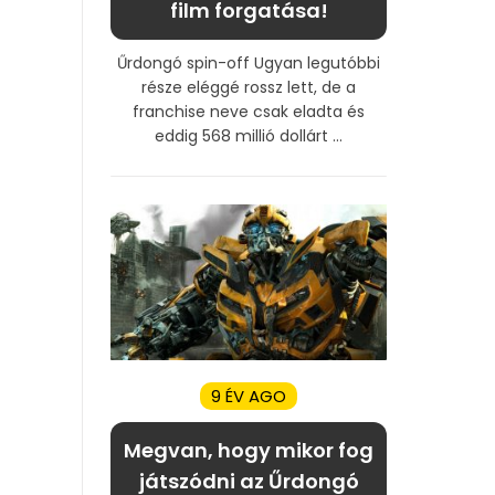
film forgatása!
Űrdongó spin-off Ugyan legutóbbi
része eléggé rossz lett, de a
franchise neve csak eladta és
eddig 568 millió dollárt ...
9 ÉV AGO
Megvan, hogy mikor fog
játszódni az Űrdongó