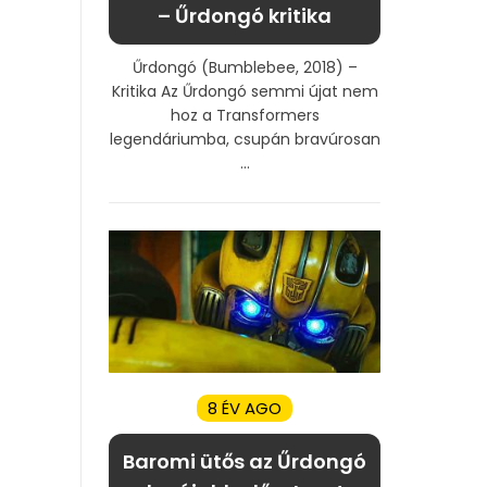
– Űrdongó kritika
Űrdongó (Bumblebee, 2018) –
Kritika Az Űrdongó semmi újat nem
hoz a Transformers
legendáriumba, csupán bravúrosan
...
8 ÉV AGO
Baromi ütős az Űrdongó