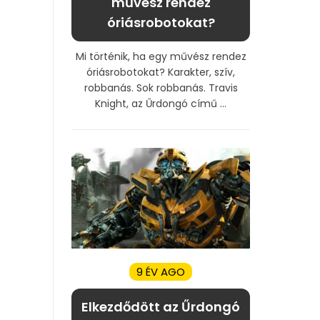
művész rendez
óriásrobotokat?
Mi történik, ha egy művész rendez
óriásrobotokat? Karakter, szív,
robbanás. Sok robbanás. Travis
Knight, az Űrdongó című ...
9 ÉV AGO
Elkezdődött az Űrdongó