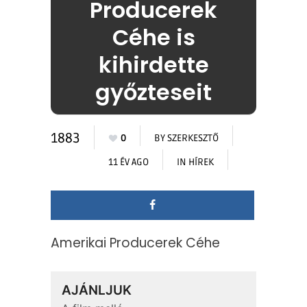
Producerek
Céhe is
kihirdette
győzteseit
1883
0
BY
SZERKESZTŐ
11 ÉV AGO
IN
HÍREK
Amerikai Producerek Céhe