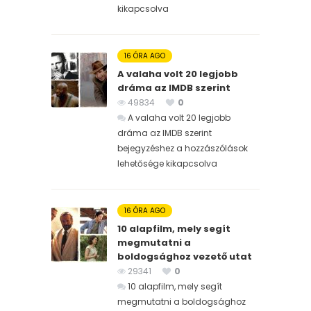
kikapcsolva
16 ÓRA AGO
A valaha volt 20 legjobb
dráma az IMDB szerint
49834
0
A valaha volt 20 legjobb
dráma az IMDB szerint
bejegyzéshez
a hozzászólások
lehetősége kikapcsolva
16 ÓRA AGO
10 alapfilm, mely segít
megmutatni a
boldogsághoz vezető utat
29341
0
10 alapfilm, mely segít
megmutatni a boldogsághoz