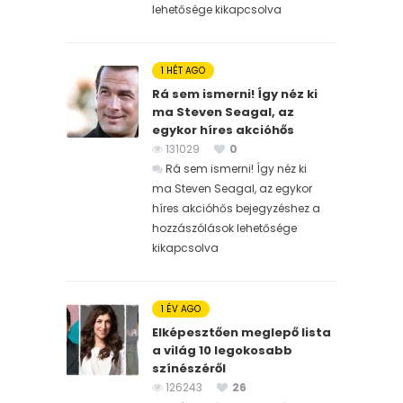
lehetősége kikapcsolva
1 HÉT AGO
Rá sem ismerni! Így néz ki
ma Steven Seagal, az
egykor híres akcióhős
131029
0
Rá sem ismerni! Így néz ki
ma Steven Seagal, az egykor
híres akcióhős bejegyzéshez
a
hozzászólások lehetősége
kikapcsolva
1 ÉV AGO
Elképesztően meglepő lista
a világ 10 legokosabb
színészéről
126243
26