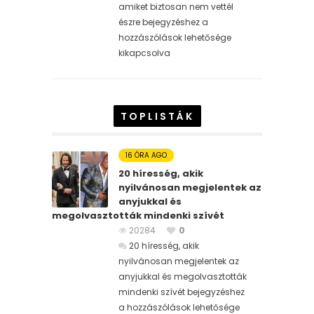
amiket biztosan nem vettél
észre bejegyzéshez
a
hozzászólások lehetősége
kikapcsolva
TOPLISTÁK
16 ÓRA AGO
20 híresség, akik
nyilvánosan megjelentek az
anyjukkal és
megolvasztották mindenki szívét
20284
0
20 híresség, akik
nyilvánosan megjelentek az
anyjukkal és megolvasztották
mindenki szívét bejegyzéshez
a hozzászólások lehetősége