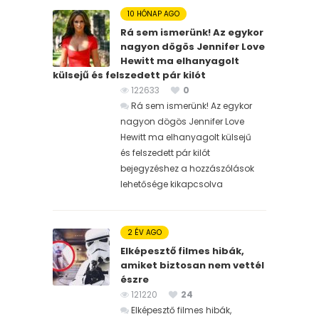
10 HÓNAP AGO
Rá sem ismerünk! Az egykor
nagyon dögös Jennifer Love
Hewitt ma elhanyagolt
külsejű és felszedett pár kilót
122633
0
Rá sem ismerünk! Az egykor
nagyon dögös Jennifer Love
Hewitt ma elhanyagolt külsejű
és felszedett pár kilót
bejegyzéshez
a hozzászólások
lehetősége kikapcsolva
2 ÉV AGO
Elképesztő filmes hibák,
amiket biztosan nem vettél
észre
121220
24
Elképesztő filmes hibák,