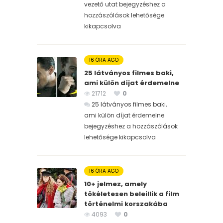
vezető utat bejegyzéshez
a
hozzászólások lehetősége
kikapcsolva
16 ÓRA AGO
25 látványos filmes baki,
ami külön díjat érdemelne
21712
0
25 látványos filmes baki,
ami külön díjat érdemelne
bejegyzéshez
a hozzászólások
lehetősége kikapcsolva
16 ÓRA AGO
10+ jelmez, amely
tökéletesen beleillik a film
történelmi korszakába
4093
0