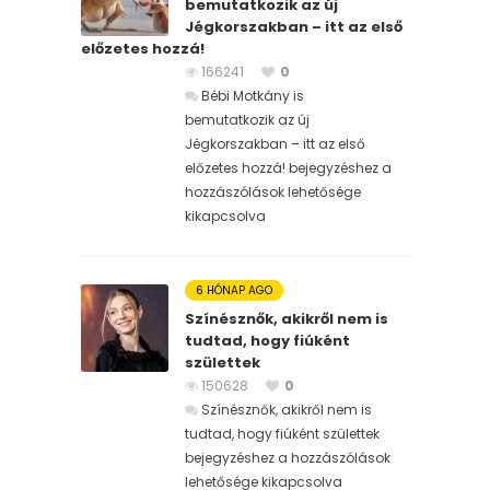
bemutatkozik az új
Jégkorszakban – itt az első
előzetes hozzá!
166241
0
Bébi Motkány is
bemutatkozik az új
Jégkorszakban – itt az első
előzetes hozzá! bejegyzéshez
a
hozzászólások lehetősége
kikapcsolva
6 HÓNAP AGO
Színésznők, akikről nem is
tudtad, hogy fiúként
születtek
150628
0
Színésznők, akikről nem is
tudtad, hogy fiúként születtek
bejegyzéshez
a hozzászólások
lehetősége kikapcsolva