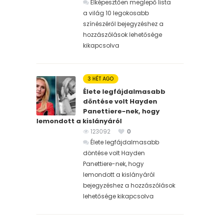
Elképesztően meglepő lista
a világ 10 legokosabb
színészéről bejegyzéshez
a
hozzászólások lehetősége
kikapcsolva
3 HÉT AGO
Élete legfájdalmasabb
döntése volt Hayden
Panettiere-nek, hogy
lemondott a kislányáról
123092
0
Élete legfájdalmasabb
döntése volt Hayden
Panettiere-nek, hogy
lemondott a kislányáról
bejegyzéshez
a hozzászólások
lehetősége kikapcsolva