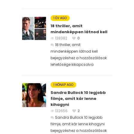
1 ÉV AGO
18 thriller, amit
mindenképpen látnod kell
138382
0
18 thriller, amit
mindenképpen látnod kell
bejegyzéshez
a hozzászólások
lehetősége kikapcsolva
1 HÓNAP AGO
Sandra Bullock 10 legjobb
filmje, amit kár lenne
kihagyni
132656
2
Sandra Bullock 10 legjobb
filmje, amit kár lenne kihagyni
bejegyzéshez
a hozzászólások