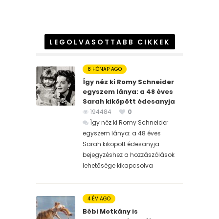
LEGOLVASOTTABB CIKKEK
8 HÓNAP AGO
Így néz ki Romy Schneider
egyszem lánya: a 48 éves
Sarah kiköpött édesanyja
194484
0
Így néz ki Romy Schneider
egyszem lánya: a 48 éves
Sarah kiköpött édesanyja
bejegyzéshez
a hozzászólások
lehetősége kikapcsolva
4 ÉV AGO
Bébi Motkány is