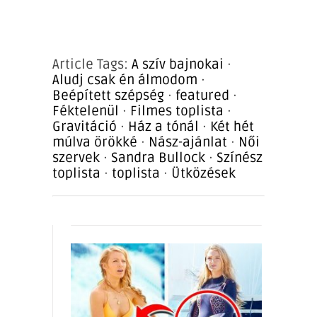
Article Tags:
A szív bajnokai
·
Aludj csak én álmodom
·
Beépített szépség
·
featured
·
Féktelenül
·
Filmes toplista
·
Gravitáció
·
Ház a tónál
·
Két hét
múlva örökké
·
Nász-ajánlat
·
Női
szervek
·
Sandra Bullock
·
Színész
toplista
·
toplista
·
Ütközések