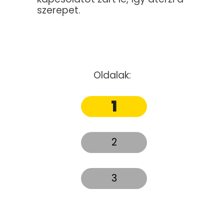
szerepet.
Oldalak:
1
2
3