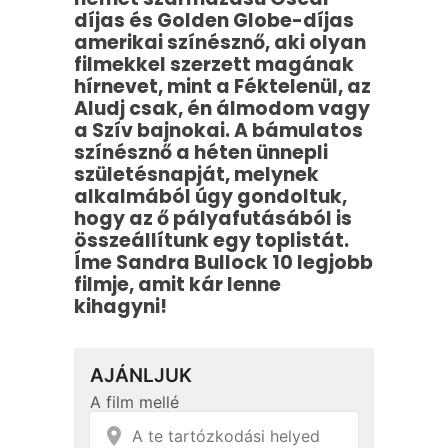
díjas és Golden Globe-díjas
amerikai színésznő, aki olyan
filmekkel szerzett magának
hírnevet, mint a Féktelenül, az
Aludj csak, én álmodom vagy
a Szív bajnokai. A bámulatos
színésznő a héten ünnepli
születésnapját, melynek
alkalmából úgy gondoltuk,
hogy az ő pályafutásából is
összeállítunk egy toplistát.
Íme Sandra Bullock 10 legjobb
filmje, amit kár lenne
kihagyni!