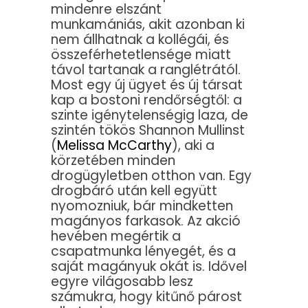
mindenre elszánt
munkamániás, akit azonban ki
nem állhatnak a kollégái, és
összeférhetetlensége miatt
távol tartanak a ranglétrától.
Most egy új ügyet és új társat
kap a bostoni rendőrségtől: a
szinte igénytelenségig laza, de
szintén tökös Shannon Mullinst
(
Melissa McCarthy
), aki a
körzetében minden
drogügyletben otthon van. Egy
drogbáró után kell együtt
nyomozniuk, bár mindketten
magányos farkasok. Az akció
hevében megértik a
csapatmunka lényegét, és a
saját magányuk okát is. Idővel
egyre világosabb lesz
számukra, hogy kitűnő párost