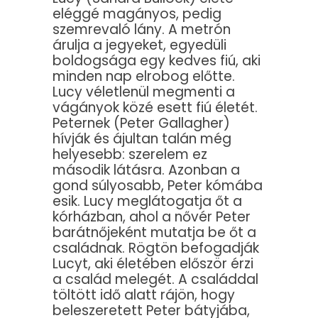
eléggé magányos, pedig
szemrevaló lány. A metrón
árulja a jegyeket, egyedüli
boldogsága egy kedves fiú, aki
minden nap elrobog előtte.
Lucy véletlenül megmenti a
vágányok közé esett fiú életét.
Peternek (Peter Gallagher)
hívják és ájultan talán még
helyesebb: szerelem ez
második látásra. Azonban a
gond súlyosabb, Peter kómába
esik. Lucy meglátogatja őt a
kórházban, ahol a nővér Peter
barátnőjeként mutatja be őt a
családnak. Rögtön befogadják
Lucyt, aki életében először érzi
a család melegét. A családdal
töltött idő alatt rájön, hogy
beleszeretett Peter bátyjába,