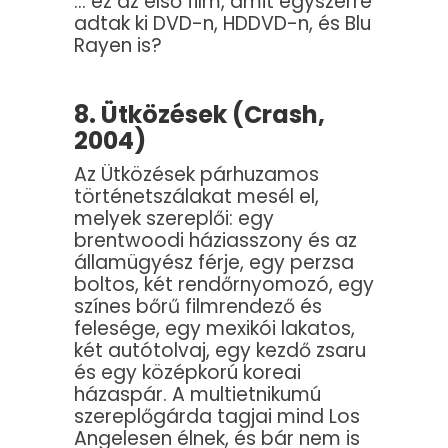
… ez az első film, amit egyszerre
adtak ki DVD-n, HDDVD-n, és Blu
Rayen is?
8. Ütközések (Crash,
2004)
Az Ütközések párhuzamos
történetszálakat mesél el,
melyek szereplői: egy
brentwoodi háziasszony és az
államügyész férje, egy perzsa
boltos, két rendőrnyomozó, egy
színes bőrű filmrendező és
felesége, egy mexikói lakatos,
két autótolvaj, egy kezdő zsaru
és egy középkorú koreai
házaspár. A multietnikumú
szereplőgárda tagjai mind Los
Angelesen élnek, és bár nem is