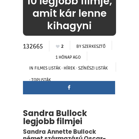
10 legjobb filmje,
amit kár lenne
kihagyni
132665
2
BY
SZERKESZTŐ
1 HÓNAP AGO
IN
FILMES LISTÁK
·
HÍREK
·
SZÍNÉSZI LISTÁK
·
TOPLISTÁK
Sandra Bullock
legjobb filmjei
Sandra Annette Bullock
német származású Oscar-