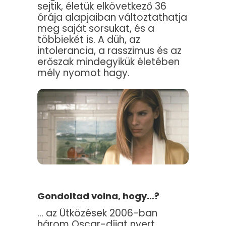
sejtik, életük elkövetkező 36
órája alapjaiban változtathatja
meg saját sorsukat, és a
többiekét is. A düh, az
intolerancia, a rasszimus és az
erőszak mindegyikük életében
mély nyomot hagy.
Gondoltad volna, hogy…?
… az Ütközések 2006-ban
három Oscar-díjat nyert,