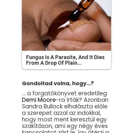
Fungus Is A Parasite, And It Dies
From A Drop Of Plain...
Gondoltad volna, hogy…?
… a forgatókönyvet eredetileg
Demi Moore
-ra írták? Azonban
Sandra Bullock elhalászta előle
a szerepet azzal az indokkal,
hogy most ment keresztül egy
szakításon, ami egy négy éves
kapcsolatot zárt le, így átérzi a