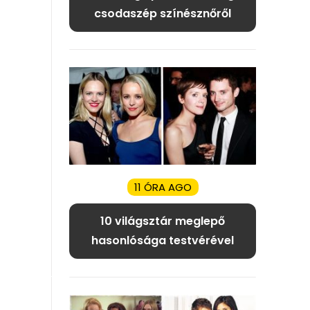
csodaszép színésznőről
11 ÓRA AGO
10 világsztár meglepő
hasonlósága testvérével