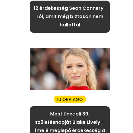
12 érdekesség Sean Connery-
ról, amit még biztosan nem
hallottál
10 ÓRA AGO
Most ünnepli 39.
születésnapját Blake Lively –
Íme 8 meglepő érdekesség a