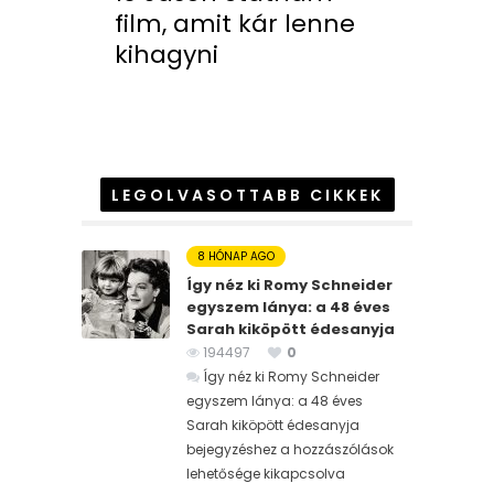
film, amit kár lenne
kihagyni
LEGOLVASOTTABB CIKKEK
8 HÓNAP AGO
Így néz ki Romy Schneider
egyszem lánya: a 48 éves
Sarah kiköpött édesanyja
194497
0
Így néz ki Romy Schneider
egyszem lánya: a 48 éves
Sarah kiköpött édesanyja
bejegyzéshez
a hozzászólások
lehetősége kikapcsolva