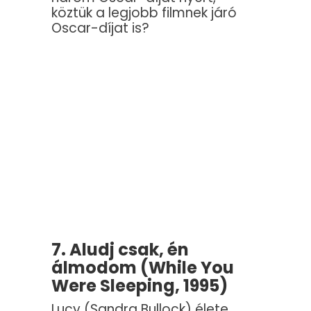
köztük a legjobb filmnek járó
Oscar-díjat is?
7. Aludj csak, én
álmodom (While You
Were Sleeping, 1995)
Lucy (Sandra Bullock) élete