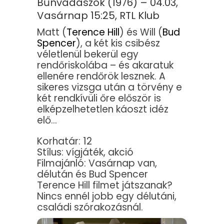
Bűnvadászok (1976) – 04.03,
Vasárnap 15:25, RTL Klub
Matt (
Terence Hill
) és Will (
Bud
Spencer
), a két kis csibész
véletlenül bekerül egy
rendőriskolába – és akaratuk
ellenére rendőrök lesznek. A
sikeres vizsga után a törvény e
két rendkívüli őre először is
elképzelhetetlen káoszt idéz
elő…
Korhatár: 12
Stílus: vígjáték, akció
Filmajánló: Vasárnap van,
délután és Bud Spencer
Terence Hill filmet játszanak?
Nincs ennél jobb egy délutáni,
családi szórakozásnál.