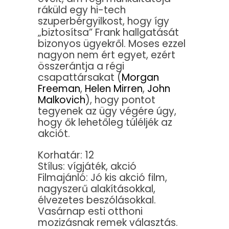
ráküld egy hi-tech
szuperbérgyilkost, hogy így
„biztosítsa” Frank hallgatását
bizonyos ügyekről. Moses ezzel
nagyon nem ért egyet, ezért
összerántja a régi
csapattársakat (
Morgan
Freeman
,
Helen Mirren
,
John
Malkovich
), hogy pontot
tegyenek az ügy végére úgy,
hogy ők lehetőleg túléljék az
akciót.
Korhatár: 12
Stílus: vígjáték, akció
Filmajánló: Jó kis akció film,
nagyszerű alakításokkal,
élvezetes beszólásokkal.
Vasárnap esti otthoni
mozizásnak remek választás.