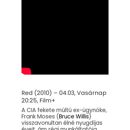
Red (2010) – 04.03, Vasárnap
20:25, Film+
A CIA fekete múltú ex-ügynöke,
Frank Moses (
Bruce Willis
)
visszavonultan élné nyugdíjas
éveit, ám régi munkáltatója