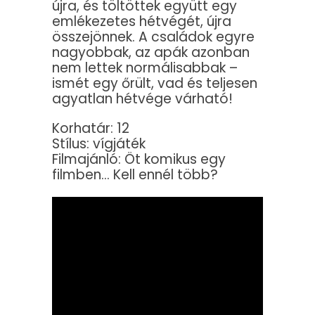
újra, és töltöttek együtt egy
emlékezetes hétvégét, újra
összejönnek. A családok egyre
nagyobbak, az apák azonban
nem lettek normálisabbak –
ismét egy őrült, vad és teljesen
agyatlan hétvége várható!
Korhatár: 12
Stílus: vígjáték
Filmajánló: Öt komikus egy
filmben… Kell ennél több?