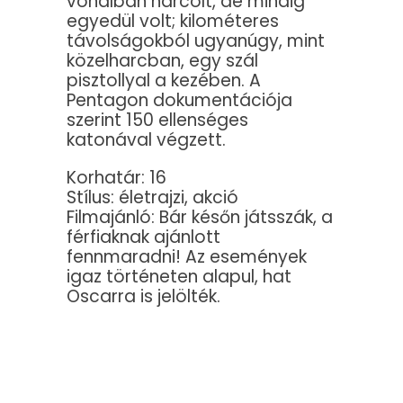
vonalban harcolt, de mindig
egyedül volt; kilométeres
távolságokból ugyanúgy, mint
közelharcban, egy szál
pisztollyal a kezében. A
Pentagon dokumentációja
szerint 150 ellenséges
katonával végzett.
Korhatár: 16
Stílus: életrajzi, akció
Filmajánló: Bár későn játsszák, a
férfiaknak ajánlott
fennmaradni! Az események
igaz történeten alapul, hat
Oscarra is jelölték.