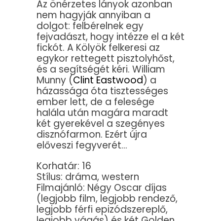
Az önérzetes lányok azonban
nem hagyják annyiban a
dolgot: felbérelnek egy
fejvadászt, hogy intézze el a két
fickót. A Kölyök felkeresi az
egykor rettegett pisztolyhőst,
és a segítségét kéri. William
Munny (
Clint Eastwood
) a
házassága óta tisztességes
ember lett, de a felesége
halála után magára maradt
két gyerekével a szegényes
disznófarmon. Ezért újra
előveszi fegyverét…
Korhatár: 16
Stílus: dráma, western
Filmajánló: Négy Oscar díjas
(legjobb film, legjobb rendező,
legjobb férfi epizódszereplő,
legjobb vágás) és két Golden