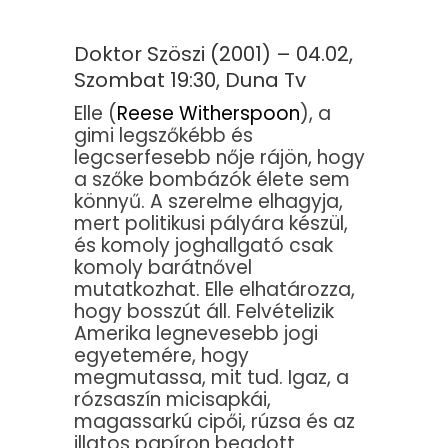
Doktor Szöszi (2001) – 04.02,
Szombat 19:30, Duna Tv
Elle (
Reese Witherspoon
), a
gimi legszőkébb és
legcserfesebb nője rájön, hogy
a szőke bombázók élete sem
könnyű. A szerelme elhagyja,
mert politikusi pályára készül,
és komoly joghallgató csak
komoly barátnővel
mutatkozhat. Elle elhatározza,
hogy bosszút áll. Felvételizik
Amerika legnevesebb jogi
egyetemére, hogy
megmutassa, mit tud. Igaz, a
rózsaszín micisapkái,
magassarkú cipői, rúzsa és az
illatos papíron beadott