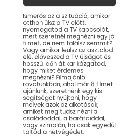
Ismerős az a szituáció, amikor
otthon ülsz a TV előtt,
nyomogatod a TV kapcsolót,
mert szeretnél megnézni egy jó
filmet, de nem találsz semmit?
Vagy amikor leülsz az asztalod
elé, előveszed a TV újságot és
hosszú időn át karikázgatod,
hogy miket érdemes
megnézni? Filmajánló
rovatunkban, ahol már 8 filmet
ajánlunk, szeretnénk egy kis
segítséget nyújtani, hogy
melyek azok az alkotások,
amiket meg tudsz nézni a
családoddal, a barátaiddal,
vagy szimplán, ha csak egyedül
töltöd a hétvégédet.