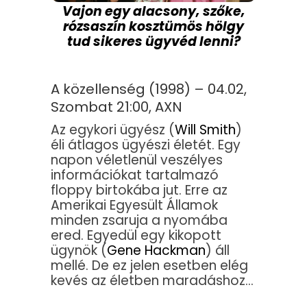
Vajon egy alacsony, szőke,
rózsaszín kosztümös hölgy
tud sikeres ügyvéd lenni?
A közellenség (1998) – 04.02,
Szombat 21:00, AXN
Az egykori ügyész (
Will Smith
)
éli átlagos ügyészi életét. Egy
napon véletlenül veszélyes
információkat tartalmazó
floppy birtokába jut. Erre az
Amerikai Egyesült Államok
minden zsaruja a nyomába
ered. Egyedül egy kikopott
ügynök (
Gene Hackman
) áll
mellé. De ez jelen esetben elég
kevés az életben maradáshoz…