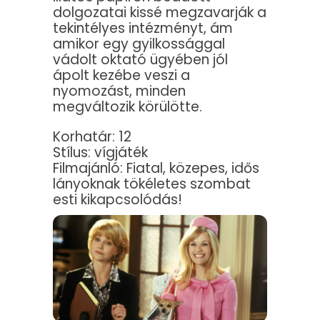
dolgozatai kissé megzavarják a
tekintélyes intézményt, ám
amikor egy gyilkossággal
vádolt oktató ügyében jól
ápolt kezébe veszi a
nyomozást, minden
megváltozik körülötte.
Korhatár: 12
Stílus: vígjáték
Filmajánló: Fiatal, közepes, idős
lányoknak tökéletes szombat
esti kikapcsolódás!