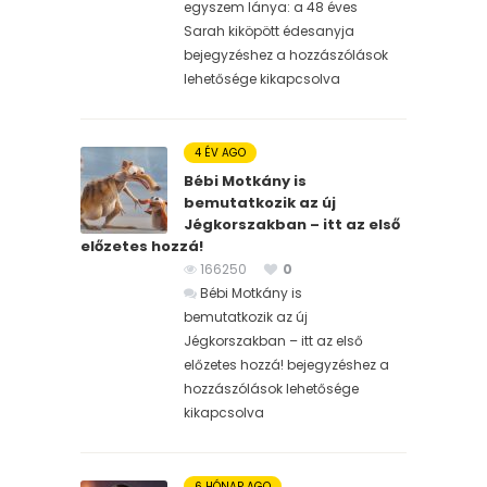
egyszem lánya: a 48 éves
Sarah kiköpött édesanyja
bejegyzéshez
a hozzászólások
lehetősége kikapcsolva
4 ÉV AGO
Bébi Motkány is
bemutatkozik az új
Jégkorszakban – itt az első
előzetes hozzá!
166250
0
Bébi Motkány is
bemutatkozik az új
Jégkorszakban – itt az első
előzetes hozzá! bejegyzéshez
a
hozzászólások lehetősége
kikapcsolva
6 HÓNAP AGO