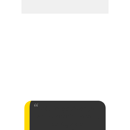
Két forgatókönyv
volt a kezeim között,
az egyik a