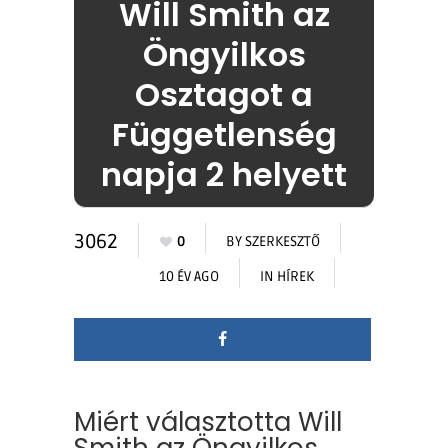
Will Smith az
Öngyilkos
Osztagot a
Függetlenség
napja 2 helyett
3062
0
BY
SZERKESZTŐ
10 ÉV AGO
IN
HÍREK
Miért választotta Will
Smith az Öngyilkos