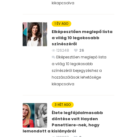
kikapcsolva
1 ÉV AGO
Elképesztően meglepő lista
a világ 10 legokosabb
színészéről
126248
26
Elképesztően meglepő lista
a világ 10 legokosabb
színészéről bejegyzéshez
a
hozzászólások lehetősége
kikapcsolva
3 HÉT AGO
Élete legfájdalmasabb
döntése volt Hayden
Panettiere-nek, hogy
lemondott a kislányáról