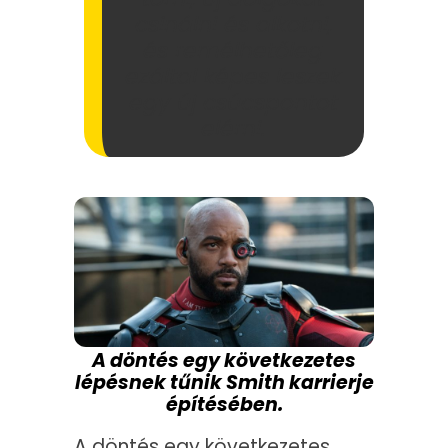
csinálni és alkotni,
és remélhetőleg
ezáltal képes leszek
egy új csúcspontot
elérni.
A döntés egy következetes
lépésnek tűnik Smith karrierje
építésében.
A döntés egy következetes