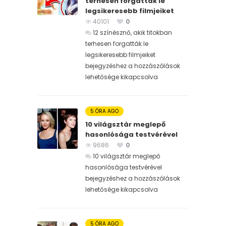
terhesen forgatták le
legsikeresebb filmjeiket
40101
0
12 színésznő, akik titokban
terhesen forgatták le
legsikeresebb filmjeiket
bejegyzéshez
a hozzászólások
lehetősége kikapcsolva
5 ÓRA AGO
10 világsztár meglepő
hasonlósága testvérével
9686
0
10 világsztár meglepő
hasonlósága testvérével
bejegyzéshez
a hozzászólások
lehetősége kikapcsolva
5 ÓRA AGO