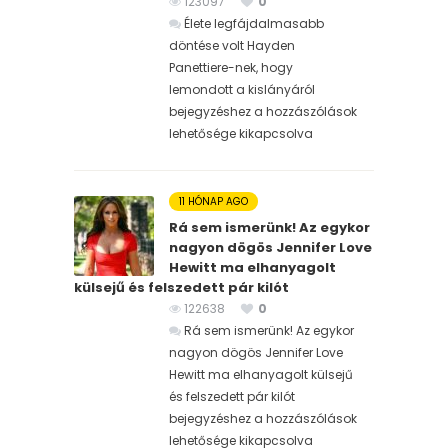
123097
0
Élete legfájdalmasabb
döntése volt Hayden
Panettiere-nek, hogy
lemondott a kislányáról
bejegyzéshez
a hozzászólások
lehetősége kikapcsolva
11 HÓNAP AGO
Rá sem ismerünk! Az egykor
nagyon dögös Jennifer Love
Hewitt ma elhanyagolt
külsejű és felszedett pár kilót
122638
0
Rá sem ismerünk! Az egykor
nagyon dögös Jennifer Love
Hewitt ma elhanyagolt külsejű
és felszedett pár kilót
bejegyzéshez
a hozzászólások
lehetősége kikapcsolva