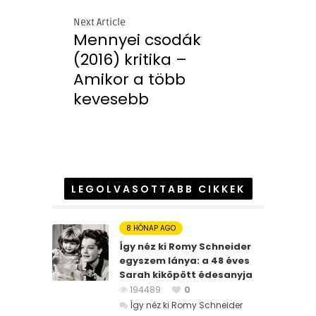
Next Article
Mennyei csodák
(2016) kritika –
Amikor a több
kevesebb
LEGOLVASOTTABB CIKKEK
8 HÓNAP AGO
Így néz ki Romy Schneider
egyszem lánya: a 48 éves
Sarah kiköpött édesanyja
194489
0
Így néz ki Romy Schneider