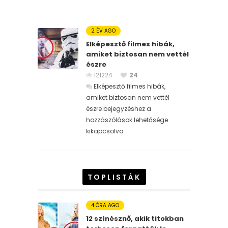
2 ÉV AGO
Elképesztő filmes hibák,
amiket biztosan nem vettél
észre
121224
24
Elképesztő filmes hibák,
amiket biztosan nem vettél
észre bejegyzéshez
a
hozzászólások lehetősége
kikapcsolva
TOPLISTÁK
4 ÓRA AGO
12 színésznő, akik titokban