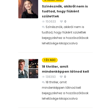
Színésznők, akikről nem is
tudtad, hogy fiúként
születtek
150633
0
Színésznők, akikről nem is
tudtad, hogy fiúként születtek
bejegyzéshez
a hozzászólások
lehetősége kikapcsolva
1 ÉV AGO
18 thriller, amit
mindenképpen látnod kell
138393
0
18 thriller, amit
mindenképpen látnod kell
bejegyzéshez
a hozzászólások
lehetősége kikapcsolva