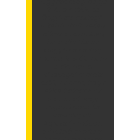
Függetlenség napja
2-é, a másik az
Öngyilkos osztagé.
A kettő közül kellett
választanom. Még
ha a döntés az
Öngyilkos osztag
mellett is szólt, nem
a filmnek a
készségei mellett
szólt, hanem, hogy
előre haladok az
utammal vagy
ragaszkodok és
visszalépek.
Agresszív módon
előrefelé akartam
törni, új dolgokat