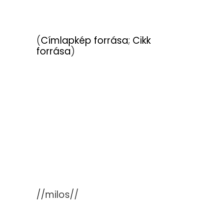
(
Címlapkép forrása
;
Cikk
forrása
)
//milos//