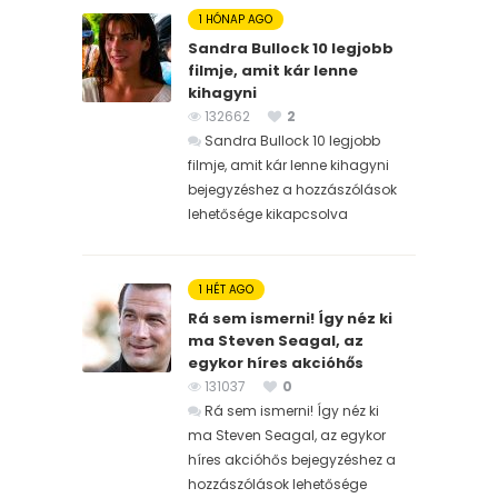
1 HÓNAP AGO
Sandra Bullock 10 legjobb
filmje, amit kár lenne
kihagyni
132662
2
Sandra Bullock 10 legjobb
filmje, amit kár lenne kihagyni
bejegyzéshez
a hozzászólások
lehetősége kikapcsolva
1 HÉT AGO
Rá sem ismerni! Így néz ki
ma Steven Seagal, az
egykor híres akcióhős
131037
0
Rá sem ismerni! Így néz ki
ma Steven Seagal, az egykor
híres akcióhős bejegyzéshez
a
hozzászólások lehetősége