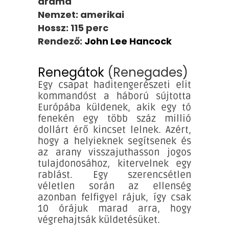
dráma
Nemzet: amerikai
Hossz: 115 perc
Rendező:
John Lee Hancock
Renegátok
(Renegades)
Egy csapat haditengerészeti elit
kommandóst a háború sújtotta
Európába küldenek, akik egy tó
fenekén egy több száz millió
dollárt érő kincset lelnek. Azért,
hogy a helyieknek segítsenek és
az arany visszajuthasson jogos
tulajdonosához, kitervelnek egy
rablást. Egy szerencsétlen
véletlen során az ellenség
azonban felfigyel rájuk, így csak
10 órájuk marad arra, hogy
végrehajtsák küldetésüket.