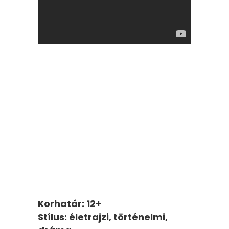
Korhatár: 12+
Stílus: életrajzi, történelmi,