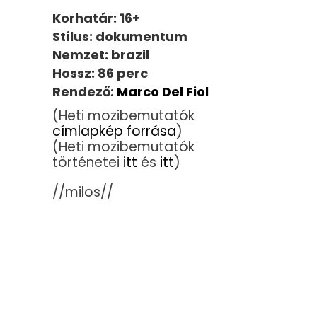
Korhatár: 16+
Stílus: dokumentum
Nemzet: brazil
Hossz: 86 perc
Rendező:
Marco Del Fiol
(Heti mozibemutatók
címlapkép forrása
)
(Heti mozibemutatók
történetei
itt
és
itt
)
//milos//