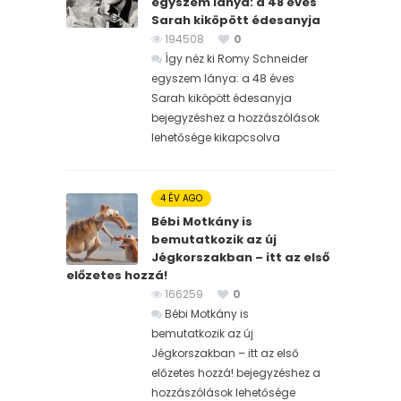
egyszem lánya: a 48 éves
Sarah kiköpött édesanyja
194508
0
Így néz ki Romy Schneider
egyszem lánya: a 48 éves
Sarah kiköpött édesanyja
bejegyzéshez
a hozzászólások
lehetősége kikapcsolva
4 ÉV AGO
Bébi Motkány is
bemutatkozik az új
Jégkorszakban – itt az első
előzetes hozzá!
166259
0
Bébi Motkány is
bemutatkozik az új
Jégkorszakban – itt az első
előzetes hozzá! bejegyzéshez
a
hozzászólások lehetősége