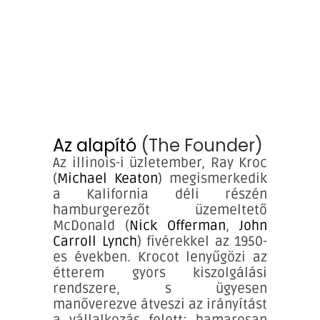
Az alapító
(The Founder)
Az illinois-i üzletember, Ray Kroc
(
Michael Keaton
) megismerkedik
a Kalifornia déli részén
hamburgerezőt üzemeltető
McDonald (
Nick Offerman
,
John
Carroll Lynch
) fivérekkel az 1950-
es években. Krocot lenyűgözi az
étterem gyors kiszolgálási
rendszere, s ügyesen
manőverezve átveszi az irányítást
a vállalkozás felett; hamarosan