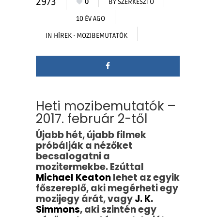
2973
0
BY
SZERKESZTŐ
10 ÉV AGO
IN
HÍREK
·
MOZIBEMUTATÓK
Heti mozibemutatók –
2017. február 2-től
Újabb hét, újabb filmek
próbálják a nézőket
becsalogatni a
mozitermekbe. Ezúttal
Michael Keaton
lehet az egyik
főszereplő, aki megérheti egy
mozijegy árát, vagy
J. K.
Simmons
, aki szintén egy