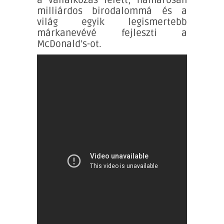
milliárdos birodalommá és a
világ egyik legismertebb
márkanevévé fejleszti a
McDonald’s-ot.