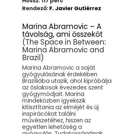
Hossz: 117 perc
Rendező:
F. Javier Gutiérrez
Marina Abramovic – A
távolság, ami összeköt
(The Space in Between:
Marina Abramovic and
Brazil)
Marina Abramovic a saját
gyógyulásának érdekében
Brazíliába utazik, ahol kipróbálja
az őslakosok évezedes szent
gyógymódjait. Marina
mindeközben igyekszik
kitisztítania az elméjét és új
inspirácókat találni
művészetéhez, hiszen az
egyetlen lehetőség a
gyógyulás. Tudatosságának