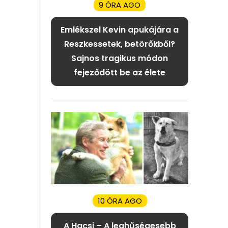
9 ÓRA AGO
Emlékszel Kevin apukájára a
Reszkessetek, betörőkből?
Sajnos tragikus módon
fejeződött be az élete
10 ÓRA AGO
A Hacsi – A leghűségesebb