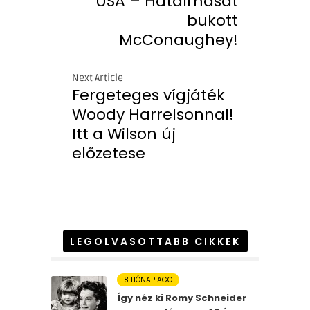
USA – Hatalmasat
bukott
McConaughey!
Next Article
Fergeteges vígjáték
Woody Harrelsonnal!
Itt a Wilson új
előzetese
LEGOLVASOTTABB CIKKEK
8 HÓNAP AGO
Így néz ki Romy Schneider