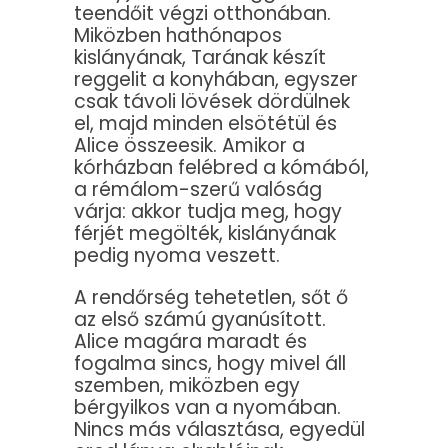
teendőit végzi otthonában.
Miközben hathónapos
kislányának, Tarának készít
reggelit a konyhában, egyszer
csak távoli lövések dördülnek
el, majd minden elsötétül és
Alice összeesik. Amikor a
kórházban felébred a kómából,
a rémálom-szerű valóság
várja: akkor tudja meg, hogy
férjét megölték, kislányának
pedig nyoma veszett.
A rendőrség tehetetlen, sőt ő
az első számú gyanúsított.
Alice magára maradt és
fogalma sincs, hogy mivel áll
szemben, miközben egy
bérgyilkos van a nyomában.
Nincs más választása, egyedül