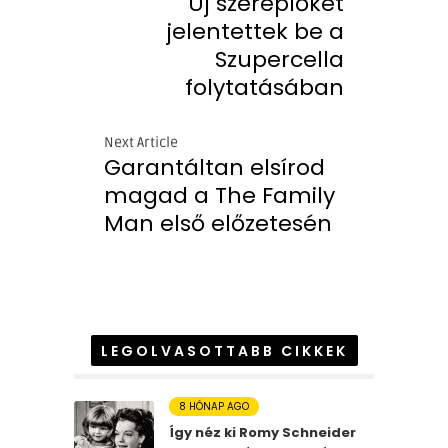
Új szereplőket
jelentettek be a
Szupercella
folytatásában
Next Article
Garantáltan elsírod
magad a The Family
Man első előzetesén
LEGOLVASOTTABB CIKKEK
8 HÓNAP AGO
Így néz ki Romy Schneider