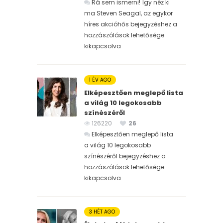
Rá sem ismerni! Így néz ki
ma Steven Seagal, az egykor
híres akcióhős bejegyzéshez
a
hozzászólások lehetősége
kikapcsolva
1 ÉV AGO
Elképesztően meglepő lista
a világ 10 legokosabb
színészéről
126220
26
Elképesztően meglepő lista
a világ 10 legokosabb
színészéről bejegyzéshez
a
hozzászólások lehetősége
kikapcsolva
3 HÉT AGO