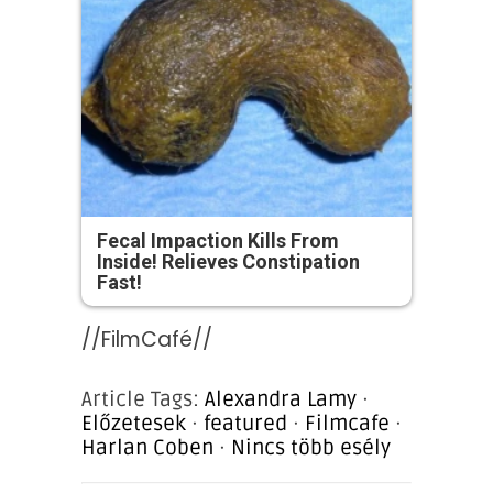
Fecal Impaction Kills From
Inside! Relieves Constipation
Fast!
//FilmCafé//
Article Tags:
Alexandra Lamy
·
Előzetesek
·
featured
·
Filmcafe
·
Harlan Coben
·
Nincs több esély