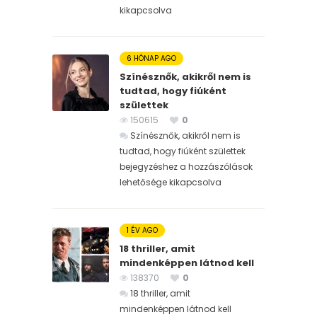
kikapcsolva
6 HÓNAP AGO
Színésznők, akikről nem is
tudtad, hogy fiúként
születtek
150615
0
Színésznők, akikről nem is
tudtad, hogy fiúként születtek
bejegyzéshez
a hozzászólások
lehetősége kikapcsolva
1 ÉV AGO
18 thriller, amit
mindenképpen látnod kell
138370
0
18 thriller, amit
mindenképpen látnod kell