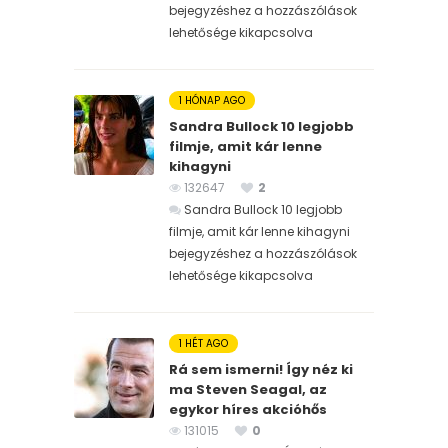
bejegyzéshez
a hozzászólások
lehetősége kikapcsolva
1 HÓNAP AGO
Sandra Bullock 10 legjobb
filmje, amit kár lenne
kihagyni
132647
2
Sandra Bullock 10 legjobb
filmje, amit kár lenne kihagyni
bejegyzéshez
a hozzászólások
lehetősége kikapcsolva
1 HÉT AGO
Rá sem ismerni! Így néz ki
ma Steven Seagal, az
egykor híres akcióhős
131015
0