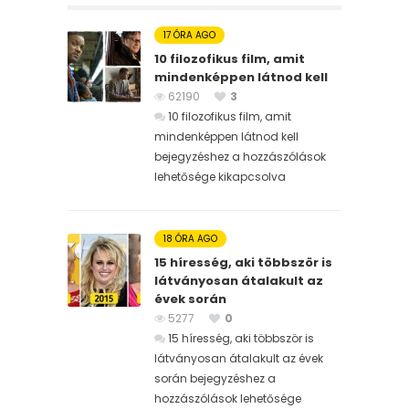
17 ÓRA AGO
10 filozofikus film, amit
mindenképpen látnod kell
62190
3
10 filozofikus film, amit
mindenképpen látnod kell
bejegyzéshez
a hozzászólások
lehetősége kikapcsolva
18 ÓRA AGO
15 híresség, aki többször is
látványosan átalakult az
évek során
5277
0
15 híresség, aki többször is
látványosan átalakult az évek
során bejegyzéshez
a
hozzászólások lehetősége