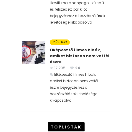
Hewitt ma elhanyagolt külsejű
és felszedett pár kilót
bejegyzéshez
a hozzászólások
lehetősége kikapcsolva
2 ÉV AGO
Elképesztő filmes hibák,
amiket biztosan nem vettél
észre
121205
24
Elképesztő filmes hibák,
amiket biztosan nem vettél
észre bejegyzéshez
a
hozzászólások lehetősége
kikapcsolva
TOPLISTÁK