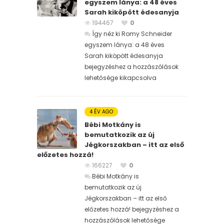
egyszem lánya: a 48 éves
Sarah kiköpött édesanyja
194467
0
Így néz ki Romy Schneider
egyszem lánya: a 48 éves
Sarah kiköpött édesanyja
bejegyzéshez
a hozzászólások
lehetősége kikapcsolva
4 ÉV AGO
Bébi Motkány is
bemutatkozik az új
Jégkorszakban – itt az első
előzetes hozzá!
166227
0
Bébi Motkány is
bemutatkozik az új
Jégkorszakban – itt az első
előzetes hozzá! bejegyzéshez
a
hozzászólások lehetősége