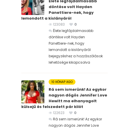
Élete legfájdalmasabb
döntése volt Hayden
Panettiere-nek, hogy
lemondott a kislányáról
123083
0
Élete legfájdalmasabb
döntése volt Hayden
Panettiere-nek, hogy
lemondott a kislányáról
bejegyzéshez
a hozzászólások
lehetősége kikapcsolva
10 HÓNAP AGO
Rá sem ismerünk! Az egykor
nagyon dögös Jennifer Love
Hewitt ma elhanyagolt
külsejű és felszedett pár kilót
122623
0
Rá sem ismerünk! Az egykor
nagyon dögös Jennifer Love