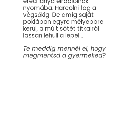
ered lánya elrablóinak
nyomába. Harcolni fog a
végsőkig. De amíg saját
poklában egyre mélyebbre
kerül, a múlt sötét titkairól
lassan lehull a lepel…
Te meddig mennél el, hogy
megmentsd a gyermeked?