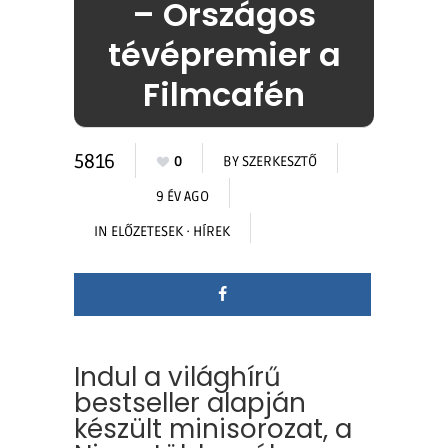
– Országos
tévépremier a
Filmcafén
5816
0
BY
SZERKESZTŐ
9 ÉV AGO
IN
ELŐZETESEK
·
HÍREK
Indul a világhírű
bestseller alapján
készült minisorozat, a