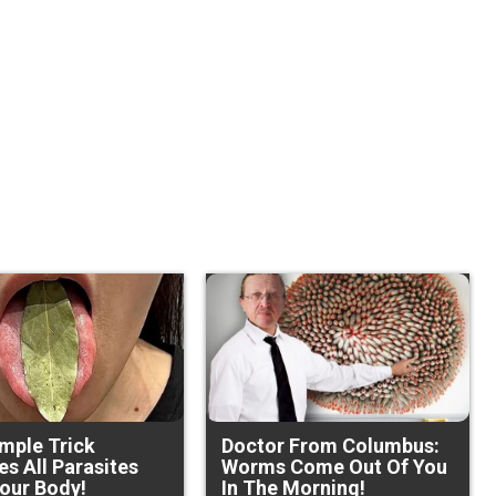
imple Trick
Doctor From Columbus:
s All Parasites
Worms Come Out Of You
our Body!
In The Morning!