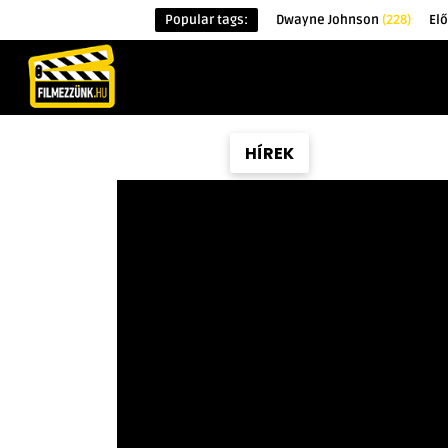
Popular tags:
Dwayne Johnson
(228)
El
KEZDŐOLDAL
HÍREK
ÉRDEKESSÉG