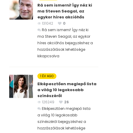
Rá sem ismerni! Így néz ki
ma Steven Seagal, az
egykor híres akcióhős
131042
0
Rá sem ismerni! Így néz ki
ma Steven Seagal, az egykor
híres akcióhős bejegyzéshez
a
hozzászólások lehetősége
kikapcsolva
1 ÉV AGO
Elképesztően meglepő lista
a világ 10 legokosabb
színészéről
126249
26
Elképesztően meglepő lista
a világ 10 legokosabb
színészéről bejegyzéshez
a
hozzászólások lehetősége