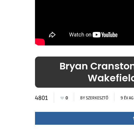
Bryan Cranston 
Wakefield
4801
0
BY
SZERKESZTŐ
9 ÉV A