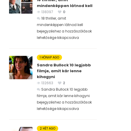
mindenképpen látnod kell
138397
0
18 thriller, amit
mindenképpen látnod kell
bejegyzéshez
a hozzászólások
lehetősége kikapcsolva
1 HÓNAP AGO
Sandra Bullock 10 legjobb
filmje, amit kár lenne
kihagyni
132663
2
Sandra Bullock 10 legjobb
filmje, amit kár lenne kihagyni
bejegyzéshez
a hozzászólások
lehetősége kikapcsolva
2 HÉT AGO