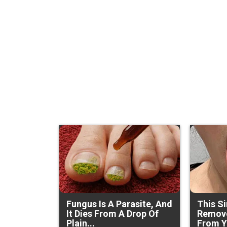
Fungus Is A Parasite, And
This S
It Dies From A Drop Of
Remove
Plain...
From Y