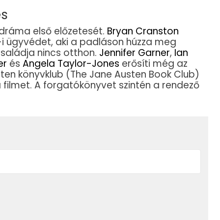
es
 dráma első előzetesét.
Bryan Cranston
-i ügyvédet, aki a padláson húzza meg
családja nincs otthon.
Jennifer Garner
,
Ian
er
és
Angela Taylor-Jones
erősíti még az
sten könyvklub (The Jane Austen Book Club)
a filmet. A forgatókönyvet szintén a rendező