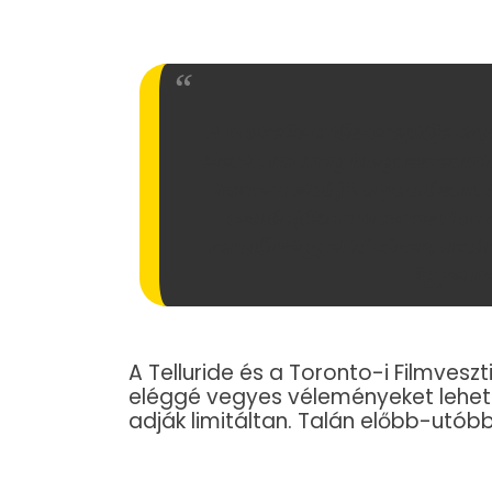
A Wakefield főszereplője Bry
életét, na meg idegösszeoml
hanem elbújik a padláson. A
családjában tudatosul az e
rendőrséggel közösen, aztán
figyel n
A Telluride és a Toronto-i Filmveszt
eléggé vegyes véleményeket lehetet
adják limitáltan. Talán előbb-utóbb 