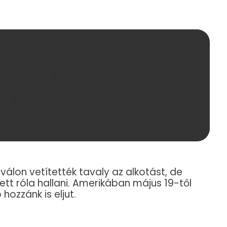
an Cranston unja a hétköznapi, kisvárosi
ása van, ezért egyik nap nem megy haza,
 sok filozofálgatás közben nézi, ahogy a
ltűnése. Először csak keresik, persze a
 jön a halottnak nyilvánítás, ő meg csak
em is olyan távolról…
iválon vetítették tavaly az alkotást, de
t róla hallani. Amerikában május 19-től
hozzánk is eljut.