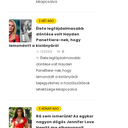
kikapcsolva
3 HÉT AGO
Élete legfájdalmasabb
döntése volt Hayden
Panettiere-nek, hogy
lemondott a kislányáról
123099
0
Élete legfájdalmasabb
döntése volt Hayden
Panettiere-nek, hogy
lemondott a kislányáról
bejegyzéshez
a hozzászólások
lehetősége kikapcsolva
11 HÓNAP AGO
Rá sem ismerünk! Az egykor
nagyon dögös Jennifer Love
Hewitt ma elhanyagolt