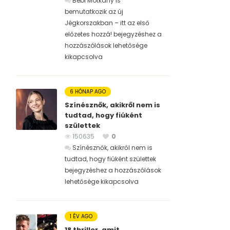
Bébi Motkány is
bemutatkozik az új
Jégkorszakban – itt az első
előzetes hozzá! bejegyzéshez
a
hozzászólások lehetősége
kikapcsolva
6 HÓNAP AGO
Színésznők, akikről nem is
tudtad, hogy fiúként
születtek
150635
0
Színésznők, akikről nem is
tudtad, hogy fiúként születtek
bejegyzéshez
a hozzászólások
lehetősége kikapcsolva
1 ÉV AGO
18 thriller, amit