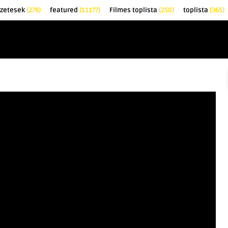
őzetesek
(278)
featured
(11177)
Filmes toplista
(250)
toplista
(365)
EK
KRITIKÁK
TOPLISTÁK
FILMAJÁNLÓ