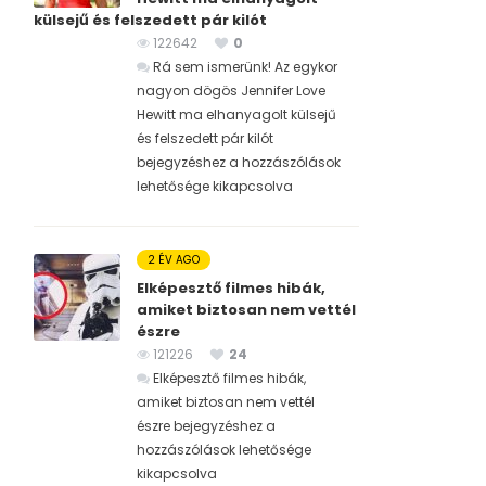
külsejű és felszedett pár kilót
122642
0
Rá sem ismerünk! Az egykor
nagyon dögös Jennifer Love
Hewitt ma elhanyagolt külsejű
és felszedett pár kilót
bejegyzéshez
a hozzászólások
lehetősége kikapcsolva
2 ÉV AGO
Elképesztő filmes hibák,
amiket biztosan nem vettél
észre
121226
24
Elképesztő filmes hibák,
amiket biztosan nem vettél
észre bejegyzéshez
a
hozzászólások lehetősége
kikapcsolva