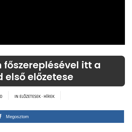
főszereplésével itt a
 első előzetese
GO
IN
ELŐZETESEK
·
HÍREK
Megosztom