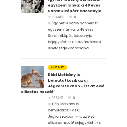
egyszem lánya: a 48 éves
Sarah kiköpött édesanyja
194483
0
Így néz ki Romy Schneider
egyszem lánya: a 48 éves
Sarah kiköpött édesanyja
bejegyzéshez
a hozzászólások
lehetősége kikapcsolva
4 ÉV AGO
Bébi Motkány is
bemutatkozik az új
Jégkorszakban – itt az első
előzetes hozzá!
166241
0
Bébi Motkány is
bemutatkozik az új
Jégkorszakban – itt az első
előzetes hozzá! bejegyzéshez
a