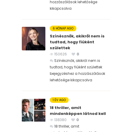
hozzászólások lehetősége
kikapcsolva
6 HÓNAP AGO
Színésznők, akikről nem is
tudtad, hogy fiúként
születtek
150626
0
Színésznők, akikről nem is
tudtad, hogy fiúként születtek
bejegyzéshez
a hozzászólások
lehetősége kikapcsolva
1 ÉV AGO
18 thriller, amit
mindenképpen látnod kell
138380
0
18 thriller, amit