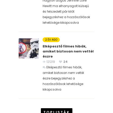
nagyon dögös Jennifer Love
Hewitt ma elhanyagolt külsejű
és felszedett pár kilót
bejegyzéshez
a hozzászólások
lehetősége kikapcsolva
2 ÉV AGO
Elképesztő filmes hibák,
amiket biztosan nem vettél
észre
121219
24
Elképesztő filmes hibák,
amiket biztosan nem vettél
észre bejegyzéshez
a
hozzászólások lehetősége
kikapcsolva
TOPLISTÁK