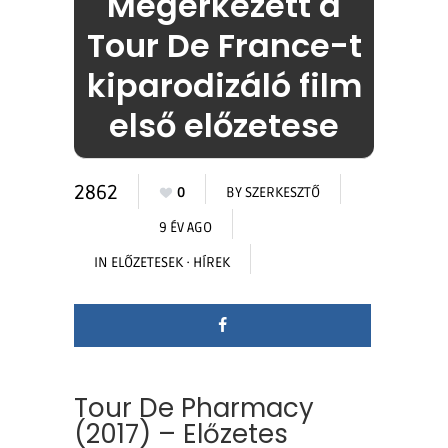
Megérkezett a
Tour De France-t
kiparodizáló film
első előzetese
2862
0
BY
SZERKESZTŐ
9 ÉV AGO
IN
ELŐZETESEK
·
HÍREK
Tour De Pharmacy
(2017) – Előzetes