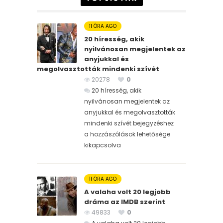
11 ÓRA AGO
20 híresség, akik
nyilvánosan megjelentek az
anyjukkal és
megolvasztották mindenki szívét
20278
0
20 híresség, akik
nyilvánosan megjelentek az
anyjukkal és megolvasztották
mindenki szívét bejegyzéshez
a hozzászólások lehetősége
kikapcsolva
11 ÓRA AGO
A valaha volt 20 legjobb
dráma az IMDB szerint
49833
0