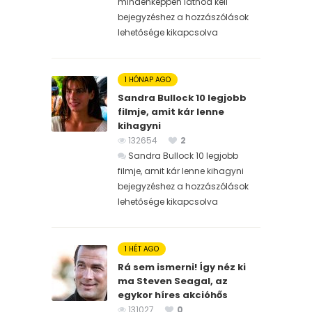
mindenképpen látnod kell
bejegyzéshez
a hozzászólások
lehetősége kikapcsolva
1 HÓNAP AGO
Sandra Bullock 10 legjobb
filmje, amit kár lenne
kihagyni
132654
2
Sandra Bullock 10 legjobb
filmje, amit kár lenne kihagyni
bejegyzéshez
a hozzászólások
lehetősége kikapcsolva
1 HÉT AGO
Rá sem ismerni! Így néz ki
ma Steven Seagal, az
egykor híres akcióhős
131027
0