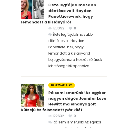
Élete legfájdalmasabb
döntése volt Hayden
Panettiere-nek, hogy
lemondott a kislányáról
123092
0
Élete legfájdalmasabb
döntése volt Hayden
Panettiere-nek, hogy
lemondott a kislányáról
bejegyzéshez
a hozzászólások
lehetősége kikapcsolva
10 HÓNAP AGO
Rá sem ismerünk! Az egykor
nagyon dögös Jennifer Love
Hewitt ma elhanyagolt
külsejű és felszedett pár kilót
122632
0
Rá sem ismerünk! Az egykor