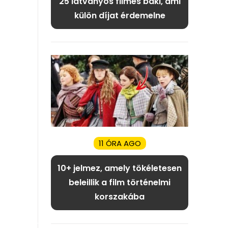
25 látványos filmes baki, ami
külön díjat érdemelne
11 ÓRA AGO
10+ jelmez, amely tökéletesen
beleillik a film történelmi
korszakába