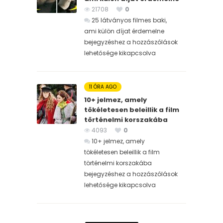
21708
0
25 látványos filmes baki,
ami külön díjat érdemelne
bejegyzéshez
a hozzászólások
lehetősége kikapcsolva
11 ÓRA AGO
10+ jelmez, amely
tökéletesen beleillik a film
történelmi korszakába
4093
0
10+ jelmez, amely
tökéletesen beleillik a film
történelmi korszakába
bejegyzéshez
a hozzászólások
lehetősége kikapcsolva