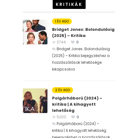
KRITIKÁK
1 ÉV AGO
Bridget Jones: Bolondulásig
(2025) – Kritika
3744
0
Bridget Jones: Bolondulásig
(2025) – Kritika bejegyzéshez
a
hozzászólások lehetősége
kikapcsolva
2 ÉV AGO
Polgárháború (2024) –
kritika | A kihagyott
lehetőség
5200
0
Polgárháború (2024) –
kritika | A kihagyott lehetőség
bejegyzéshez
a hozzászólások