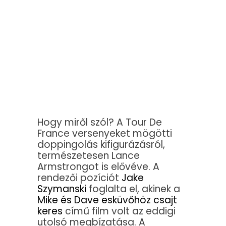
Hogy miről szól? A Tour De
France versenyeket mögötti
doppingolás kifigurázásról,
természetesen Lance
Armstrongot is elővéve. A
rendezői pozíciót
Jake
Szymanski
foglalta el, akinek a
Mike és Dave esküvőhöz csajt
keres
című film volt az eddigi
utolsó megbízatása. A