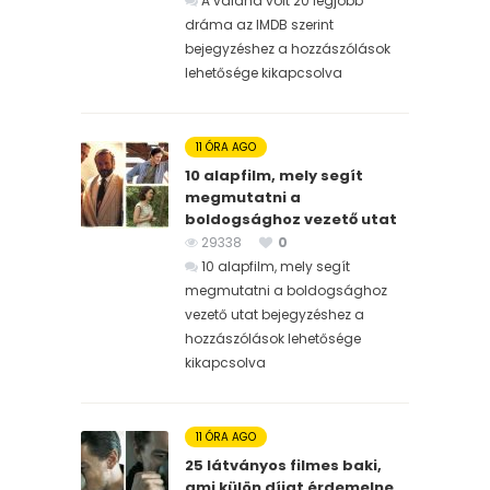
A valaha volt 20 legjobb
dráma az IMDB szerint
bejegyzéshez
a hozzászólások
lehetősége kikapcsolva
11 ÓRA AGO
10 alapfilm, mely segít
megmutatni a
boldogsághoz vezető utat
29338
0
10 alapfilm, mely segít
megmutatni a boldogsághoz
vezető utat bejegyzéshez
a
hozzászólások lehetősége
kikapcsolva
11 ÓRA AGO
25 látványos filmes baki,
ami külön díjat érdemelne