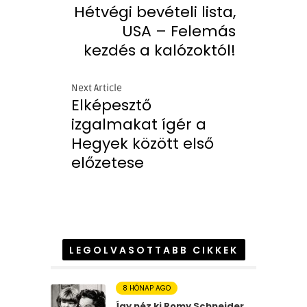
Hétvégi bevételi lista,
USA – Felemás
kezdés a kalózoktól!
Next Article
Elképesztő
izgalmakat ígér a
Hegyek között első
előzetese
LEGOLVASOTTABB CIKKEK
8 HÓNAP AGO
Így néz ki Romy Schneider