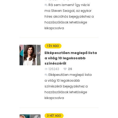
Rá sem ismerni! Így néz ki
ma Steven Seagal, az egykor
híres akcióhős bejegyzéshez
a
hozzászólások lehetősége
kikapcsolva
1 ÉV AGO
Elképesztően meglepő lista
a világ 10 legokosabb
színészéről
126243
26
Elképesztően meglepő lista
a világ 10 legokosabb
színészéről bejegyzéshez
a
hozzászólások lehetősége
kikapcsolva
3 HÉT AGO