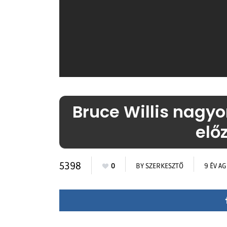
Bruce Willis nagyon
elő
5398
0
BY
SZERKESZTŐ
9 ÉV A