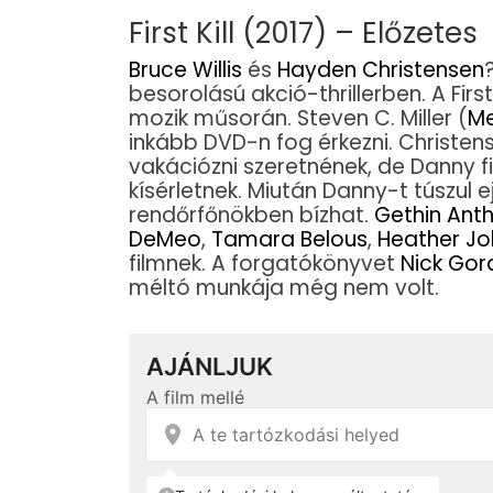
First Kill (2017) – Előzetes
Bruce Willis
és
Hayden Christensen
besorolású akció-thrillerben. A First
mozik műsorán. Steven C. Miller (
Me
inkább DVD-n fog érkezni. Christen
vakációzni szeretnének, de Danny f
kísérletnek. Miután Danny-t túszul ejt
rendőrfőnökben bízhat.
Gethin Ant
DeMeo
,
Tamara Belous
,
Heather J
filmnek. A forgatókönyvet
Nick Gor
méltó munkája még nem volt.