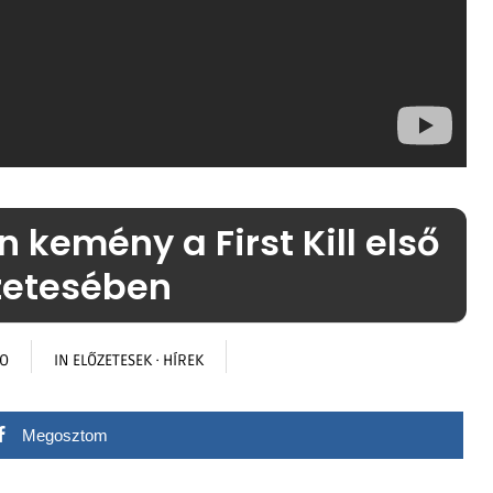
 kemény a First Kill első
zetesében
GO
IN
ELŐZETESEK
·
HÍREK
Megosztom