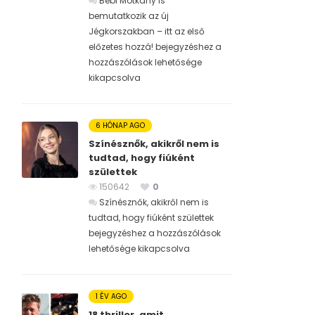
Bébi Motkány is
bemutatkozik az új
Jégkorszakban – itt az első
előzetes hozzá! bejegyzéshez
a
hozzászólások lehetősége
kikapcsolva
6 HÓNAP AGO
Színésznők, akikről nem is
tudtad, hogy fiúként
születtek
150642
0
Színésznők, akikről nem is
tudtad, hogy fiúként születtek
bejegyzéshez
a hozzászólások
lehetősége kikapcsolva
1 ÉV AGO
18 thriller, amit