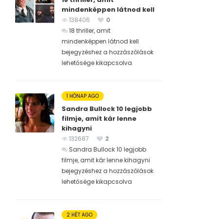
mindenképpen látnod kell
138406
0
18 thriller, amit
mindenképpen látnod kell
bejegyzéshez
a hozzászólások
lehetősége kikapcsolva
1 HÓNAP AGO
Sandra Bullock 10 legjobb
filmje, amit kár lenne
kihagyni
132687
2
Sandra Bullock 10 legjobb
filmje, amit kár lenne kihagyni
bejegyzéshez
a hozzászólások
lehetősége kikapcsolva
2 HÉT AGO