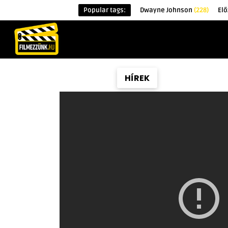
Popular tags:
Dwayne Johnson
(228)
El
KEZDŐOLDAL
HÍREK
ÉRDEKESSÉG