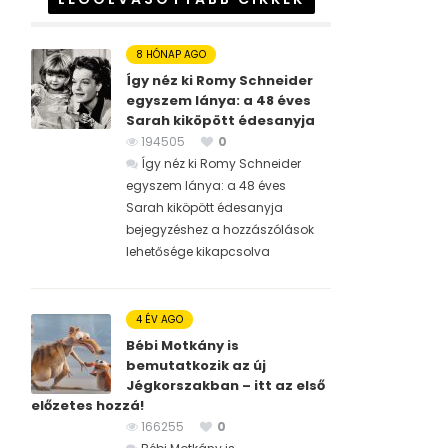
8 HÓNAP AGO
Így néz ki Romy Schneider
egyszem lánya: a 48 éves
Sarah kiköpött édesanyja
194505
0
Így néz ki Romy Schneider
egyszem lánya: a 48 éves
Sarah kiköpött édesanyja
bejegyzéshez
a hozzászólások
lehetősége kikapcsolva
4 ÉV AGO
Bébi Motkány is
bemutatkozik az új
Jégkorszakban – itt az első
előzetes hozzá!
166255
0