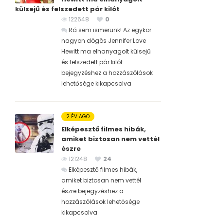
külsejű és felszedett pár kilót
122648
0
Rá sem ismerünk! Az egykor
nagyon dögös Jennifer Love
Hewitt ma elhanyagolt külsejű
és felszedett pár kilót
bejegyzéshez
a hozzászólások
lehetősége kikapcsolva
2 ÉV AGO
Elképesztő filmes hibák,
amiket biztosan nem vettél
észre
121248
24
Elképesztő filmes hibák,
amiket biztosan nem vettél
észre bejegyzéshez
a
hozzászólások lehetősége
kikapcsolva