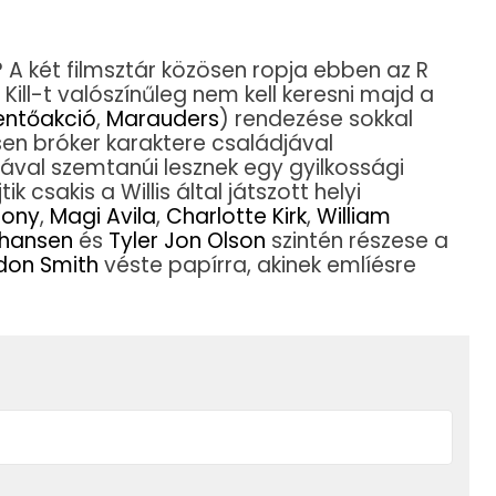
? A két filmsztár közösen ropja ebben az R
 Kill-t valószínűleg nem kell keresni majd a
ntőakció
,
Marauders
) rendezése sokkal
sen bróker karaktere családjával
iával szemtanúi lesznek egy gyilkossági
ik csakis a Willis által játszott helyi
hony
,
Magi Avila
,
Charlotte Kirk
,
William
ohansen
és
Tyler Jon Olson
szintén részese a
don Smith
véste papírra, akinek emlíésre