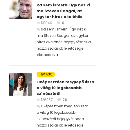
Rá sem ismerni! Így néz ki
ma Steven Seagal, az
egykor híres akcióhős
131049
0
Rá sem ismerni! Így néz ki
ma Steven Seagal, az egykor
híres akcióhős bejegyzéshez
a
hozzászólások lehetősége
kikapcsolva
1 ÉV AGO
Elképesztően meglepő lista
a világ 10 legokosabb
színészéről
126257
26
Elképesztően meglepő lista
a világ 10 legokosabb
színészéről bejegyzéshez
a
hozzászólások lehetősége