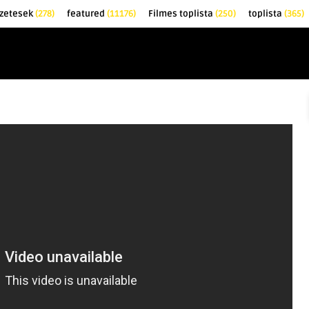
őzetesek
(278)
featured
(11176)
Filmes toplista
(250)
toplista
(365)
EK
KRITIKÁK
TOPLISTÁK
FILMAJÁNLÓ