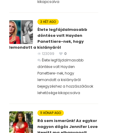
kikapcsolva
3 HÉT AGO
Élete legfájdalmasabb
döntése volt Hayden
Panettiere-nek, hogy
lemondott a kislányáról
123099
0
Élete legfájdalmasabb
döntése volt Hayden
Panettiere-nek, hogy
lemondott a kislányáról
bejegyzéshez
a hozzászólások
lehetősége kikapcsolva
11 HÓNAP AGO
Rá sem ismerünk! Az egykor
nagyon dögös Jennifer Love
Hewitt ma elhanyagolt