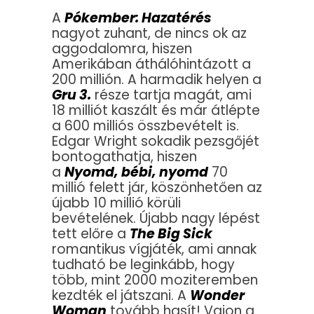
A
Pókember: Hazatérés
nagyot zuhant, de nincs ok az
aggodalomra, hiszen
Amerikában áthálóhintázott a
200 millión. A harmadik helyen a
Gru 3.
része tartja magát, ami
18 milliót kaszált és már átlépte
a 600 milliós összbevételt is.
Edgar Wright sokadik pezsgőjét
bontogathatja, hiszen
a
Nyomd, bébi, nyomd
70
millió felett jár, köszönhetően az
újabb 10 millió körüli
bevételének. Újabb nagy lépést
tett előre a
The Big Sick
romantikus vígjáték, ami annak
tudható be leginkább, hogy
több, mint 2000 moziteremben
kezdték el játszani. A
Wonder
Woman
tovább hasít! Vajon a