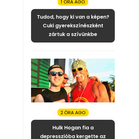
1 ÓRA AGO
Tudod, hogy ki van a képen?
Cuki gyerekszínészként
zártuk a szívünkbe
2 ÓRA AGO
Hulk Hogan fia a
depresszióba kergette az