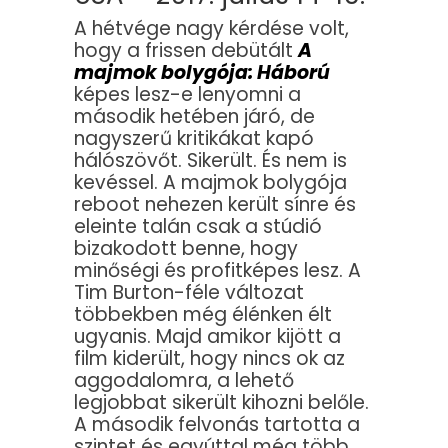
A hétvége nagy kérdése volt,
hogy a frissen debütált
A
majmok bolygója: Háború
képes lesz-e lenyomni a
második hetében járó, de
nagyszerű kritikákat kapó
hálószövőt. Sikerült. És nem is
kevéssel. A majmok bolygója
reboot nehezen került sínre és
eleinte talán csak a stúdió
bizakodott benne, hogy
minőségi és profitképes lesz. A
Tim Burton-féle változat
többekben még élénken élt
ugyanis. Majd amikor kijött a
film kiderült, hogy nincs ok az
aggodalomra, a lehető
legjobbat sikerült kihozni belőle.
A második felvonás tartotta a
szintet és egyúttal még több