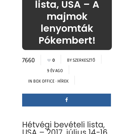
lista, USA – A
majmok
lenyomták
Pókembert!
7660
0
BY
SZERKESZTŐ
9 ÉV AGO
IN
BOX OFFICE
·
HÍREK
Hétvégi bevételi lista,
USA – 2017. július 14-16.