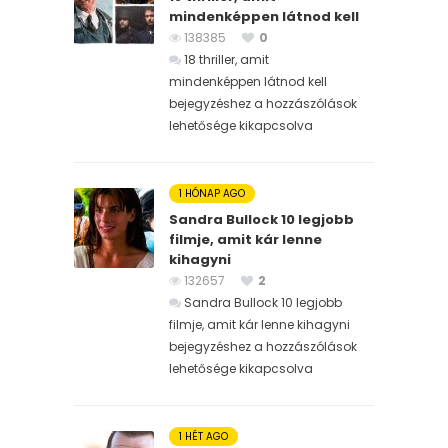
mindenképpen látnod kell
138385
0
18 thriller, amit
mindenképpen látnod kell
bejegyzéshez
a hozzászólások
lehetősége kikapcsolva
1 HÓNAP AGO
Sandra Bullock 10 legjobb
filmje, amit kár lenne
kihagyni
132657
2
Sandra Bullock 10 legjobb
filmje, amit kár lenne kihagyni
bejegyzéshez
a hozzászólások
lehetősége kikapcsolva
1 HÉT AGO