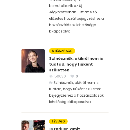
bemutatkozik az új
Jégkorszakban – itt az első
előzetes hozzá! bejegyzéshez
a
hozzászólások lehetősége
kikapcsolva
6 HÓNAP AGO
Színésznők, akikről nem is
tudtad, hogy fiúként
születtek
150630
0
Színésznők, akikről nem is
tudtad, hogy fiúként születtek
bejegyzéshez
a hozzászólások
lehetősége kikapcsolva
1 ÉV AGO
18 thriller, amit