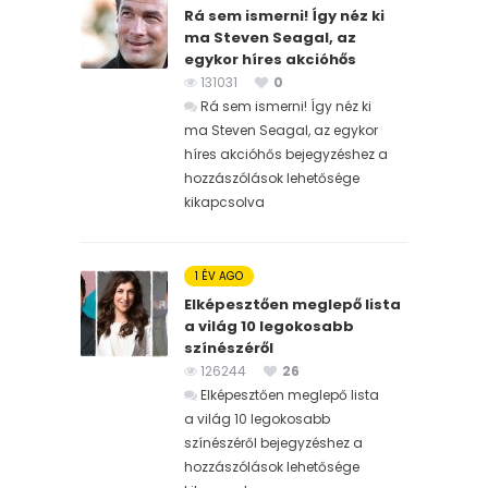
Rá sem ismerni! Így néz ki
ma Steven Seagal, az
egykor híres akcióhős
131031
0
Rá sem ismerni! Így néz ki
ma Steven Seagal, az egykor
híres akcióhős bejegyzéshez
a
hozzászólások lehetősége
kikapcsolva
1 ÉV AGO
Elképesztően meglepő lista
a világ 10 legokosabb
színészéről
126244
26
Elképesztően meglepő lista
a világ 10 legokosabb
színészéről bejegyzéshez
a
hozzászólások lehetősége