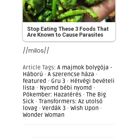
Stop Eating These 3 Foods That
Are Known to Cause Parasites
//milos//
Article Tags:
A majmok bolygója -
Háború
·
A szerencse háza
·
featured
·
Gru 3
·
Hétvégi bevételi
lista
·
Nyomd bébi nyomd
·
Pókember: Hazatérés
·
The Big
Sick
·
Transformers: Az utolsó
lovag
·
Verdák 3
·
Wish Upon
·
Wonder Woman