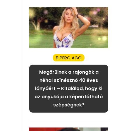
9 PERC AGO
Megőrülnek a rajongók a
néhai színésznő 40 éves
lányáért – Kitalálod, hogy ki
az anyukája a képen látható
szépségnek?