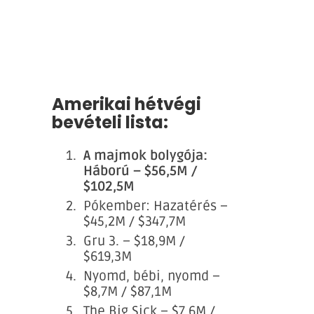
Amerikai hétvégi
bevételi lista:
A majmok bolygója:
Háború – $56,5M /
$102,5M
Pókember: Hazatérés –
$45,2M / $347,7M
Gru 3. – $18,9M /
$619,3M
Nyomd, bébi, nyomd –
$8,7M / $87,1M
The Big Sick – $7,6M /