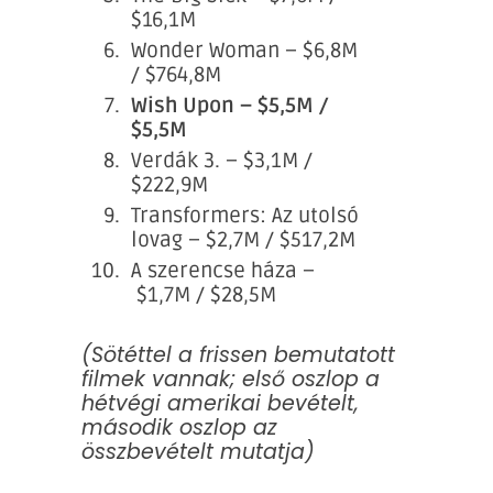
$16,1M
Wonder Woman – $6,8M
/ $764,8M
Wish Upon – $5,5M /
$5,5M
Verdák 3. – $3,1M /
$222,9M
Transformers: Az utolsó
lovag – $2,7M / $517,2M
A szerencse háza –
$1,7M / $28,5M
(Sötéttel a frissen bemutatott
filmek vannak; első oszlop a
hétvégi amerikai bevételt,
második oszlop az
összbevételt mutatja)