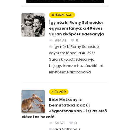
8 HÓNAP AGO
Így néz ki Romy Schneider
egyszem lánya: a 48 éves
Sarah kiköpött édesanyja
194484
0
Így néz ki Romy Schneider
egyszem lánya: a 48 éves
Sarah kiköpött édesanyja
bejegyzéshez
a hozzászólások
lehetősége kikapcsolva
4 ÉV AGO
Bébi Motkány is
bemutatkozik az új
Jégkorszakban – itt az első
előzetes hozzá!
166241
0
Bébi Motkány is