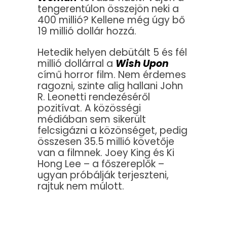
tengerentúlon összejön neki a
400 millió? Kellene még úgy bő
19 millió dollár hozzá.
Hetedik helyen debütált 5 és fél
millió dollárral a
Wish Upon
című horror film. Nem érdemes
ragozni, szinte alig hallani John
R. Leonetti rendezéséről
pozitívat. A közösségi
médiában sem sikerült
felcsigázni a közönséget, pedig
összesen 35.5 millió követője
van a filmnek. Joey King és Ki
Hong Lee – a főszereplők –
ugyan próbálják terjeszteni,
rajtuk nem múlott.