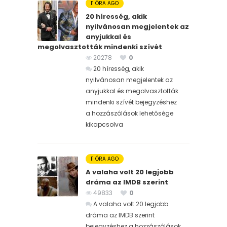
11 ÓRA AGO
20 híresség, akik
nyilvánosan megjelentek az
anyjukkal és
megolvasztották mindenki szívét
20278
0
20 híresség, akik
nyilvánosan megjelentek az
anyjukkal és megolvasztották
mindenki szívét bejegyzéshez
a hozzászólások lehetősége
kikapcsolva
11 ÓRA AGO
A valaha volt 20 legjobb
dráma az IMDB szerint
49833
0
A valaha volt 20 legjobb
dráma az IMDB szerint
bejegyzéshez
a hozzászólások