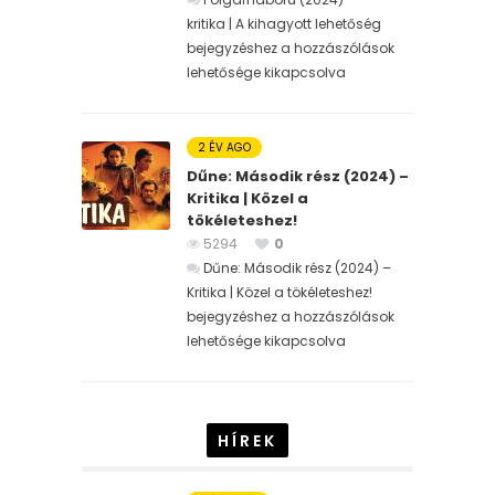
kritika | A kihagyott lehetőség
bejegyzéshez
a hozzászólások
lehetősége kikapcsolva
2 ÉV AGO
Dűne: Második rész (2024) –
Kritika | Közel a
tökéleteshez!
5294
0
Dűne: Második rész (2024) –
Kritika | Közel a tökéleteshez!
bejegyzéshez
a hozzászólások
lehetősége kikapcsolva
HÍREK