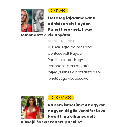
3 HÉT AGO
Élete legfájdalmasabb
döntése volt Hayden
Panettiere-nek, hogy
lemondott a kislányáról
123092
0
Élete legfájdalmasabb
döntése volt Hayden
Panettiere-nek, hogy
lemondott a kislányáról
bejegyzéshez
a hozzászólások
lehetősége kikapcsolva
10 HÓNAP AGO
Rá sem ismerünk! Az egykor
nagyon dögös Jennifer Love
Hewitt ma elhanyagolt
külsejű és felszedett pár kilót