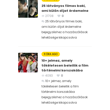
25 látványos filmes baki,
ami külön díjat érdemelne
21708
0
25 látványos filmes baki,
ami külön díjat érdemelne
bejegyzéshez
a hozzászólások
lehetősége kikapcsolva
11 ÓRA AGO
10+ jelmez, amely
tökéletesen beleillik a film
történelmi korszakába
4093
0
10+ jelmez, amely
tökéletesen beleillik a film
történelmi korszakába
bejegyzéshez
a hozzászólások
lehetősége kikapcsolva