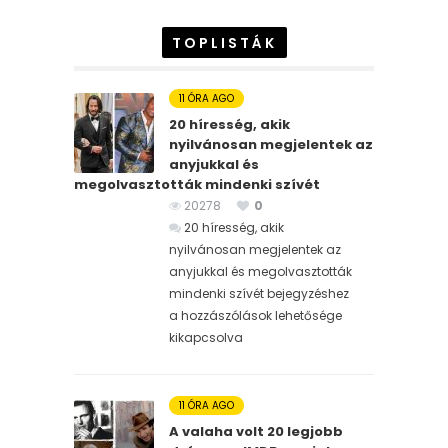
TOPLISTÁK
11 ÓRA AGO
20 híresség, akik
nyilvánosan megjelentek az
anyjukkal és
megolvasztották mindenki szívét
20278
0
20 híresség, akik
nyilvánosan megjelentek az
anyjukkal és megolvasztották
mindenki szívét bejegyzéshez
a hozzászólások lehetősége
kikapcsolva
11 ÓRA AGO
A valaha volt 20 legjobb