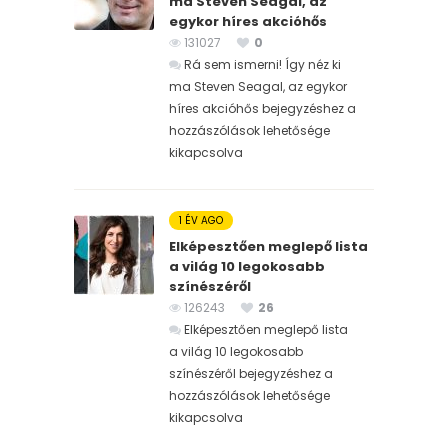
ma Steven Seagal, az
egykor híres akcióhős
131027
0
Rá sem ismerni! Így néz ki
ma Steven Seagal, az egykor
híres akcióhős bejegyzéshez
a
hozzászólások lehetősége
kikapcsolva
1 ÉV AGO
Elképesztően meglepő lista
a világ 10 legokosabb
színészéről
126243
26
Elképesztően meglepő lista
a világ 10 legokosabb
színészéről bejegyzéshez
a
hozzászólások lehetősége
kikapcsolva