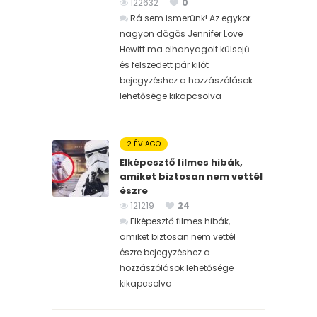
122632
0
Rá sem ismerünk! Az egykor
nagyon dögös Jennifer Love
Hewitt ma elhanyagolt külsejű
és felszedett pár kilót
bejegyzéshez
a hozzászólások
lehetősége kikapcsolva
2 ÉV AGO
Elképesztő filmes hibák,
amiket biztosan nem vettél
észre
121219
24
Elképesztő filmes hibák,
amiket biztosan nem vettél
észre bejegyzéshez
a
hozzászólások lehetősége
kikapcsolva