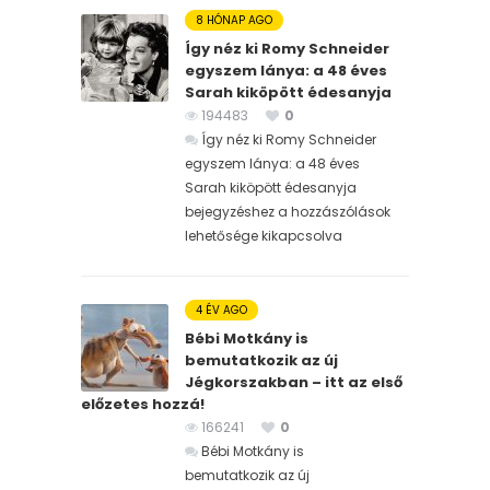
8 HÓNAP AGO
Így néz ki Romy Schneider
egyszem lánya: a 48 éves
Sarah kiköpött édesanyja
194483
0
Így néz ki Romy Schneider
egyszem lánya: a 48 éves
Sarah kiköpött édesanyja
bejegyzéshez
a hozzászólások
lehetősége kikapcsolva
4 ÉV AGO
Bébi Motkány is
bemutatkozik az új
Jégkorszakban – itt az első
előzetes hozzá!
166241
0
Bébi Motkány is
bemutatkozik az új