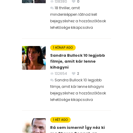
138380
0
18 thriller, amit
mindenképpen látnod kell
bejegyzéshez
a hozzászólások
lehetősége kikapcsolva
1 HÓNAP AGO
Sandra Bullock 10 legjobb
filmje, amit kár lenne
kihagyni
132654
2
Sandra Bullock 10 legjobb
filmje, amit kár lenne kihagyni
bejegyzéshez
a hozzászólások
lehetősége kikapcsolva
1 HÉT AGO
Rá sem ismerni! Így néz ki