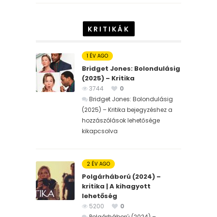
KRITIKÁK
1 ÉV AGO
Bridget Jones: Bolondulásig
(2025) – Kritika
3744
0
Bridget Jones: Bolondulásig
(2025) – Kritika bejegyzéshez
a
hozzászólások lehetősége
kikapcsolva
2 ÉV AGO
Polgárháború (2024) –
kritika | A kihagyott
lehetőség
5200
0
Polgárháború (2024) –