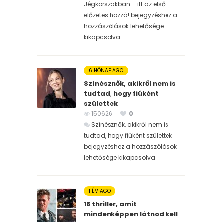
Jégkorszakban – itt az első
előzetes hozzá! bejegyzéshez
a
hozzászólások lehetősége
kikapcsolva
6 HÓNAP AGO
Színésznők, akikről nem is
tudtad, hogy fiúként
születtek
150626
0
Színésznők, akikről nem is
tudtad, hogy fiúként születtek
bejegyzéshez
a hozzászólások
lehetősége kikapcsolva
1 ÉV AGO
18 thriller, amit
mindenképpen látnod kell