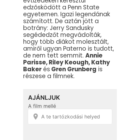
évtizedeken keresztül
edzősködött a Penn State
egyetemen. Igazi legendának
számított. De aztán jött a
botrány: Jerry Sandusky
segédedzőt megvádolták,
hogy több diákot molesztált,
amiről ugyan Paterno is tudott,
de nem tett semmit.
Annie
Parisse, Riley Keough, Kathy
Baker
és
Gren Grunberg
is
részese a filmnek.