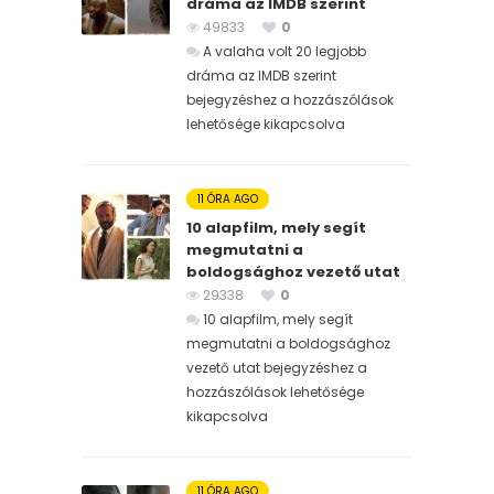
dráma az IMDB szerint
49833
0
A valaha volt 20 legjobb
dráma az IMDB szerint
bejegyzéshez
a hozzászólások
lehetősége kikapcsolva
11 ÓRA AGO
10 alapfilm, mely segít
megmutatni a
boldogsághoz vezető utat
29338
0
10 alapfilm, mely segít
megmutatni a boldogsághoz
vezető utat bejegyzéshez
a
hozzászólások lehetősége
kikapcsolva
11 ÓRA AGO