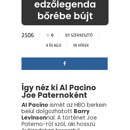
edzőlegenda
bőrébe bújt
2506
0
BY
SZERKESZTŐ
9 ÉV AGO
IN
HÍREK
Így néz ki Al Pacino
Joe Paternoként
Al Pacino
ismét az HBO berkein
belül dolgozhatott
Barry
Levinson
nal. A történet Joe
Paterno-ról szól, aki hosszú