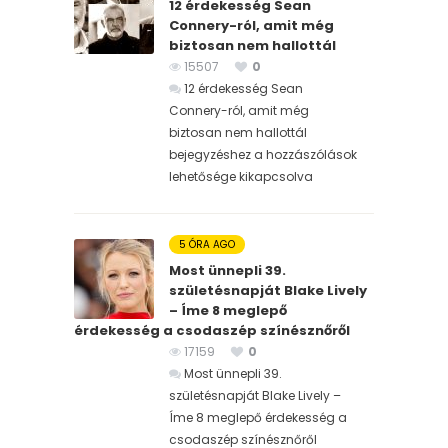
12 érdekesség Sean
Connery-ról, amit még
biztosan nem hallottál
15507
0
12 érdekesség Sean
Connery-ról, amit még
biztosan nem hallottál
bejegyzéshez
a hozzászólások
lehetősége kikapcsolva
5 ÓRA AGO
Most ünnepli 39.
születésnapját Blake Lively
– Íme 8 meglepő
érdekesség a csodaszép színésznőről
17159
0
Most ünnepli 39.
születésnapját Blake Lively –
Íme 8 meglepő érdekesség a
csodaszép színésznőről