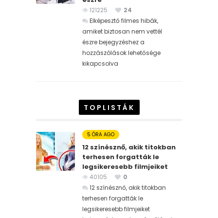
121225
24
Elképesztő filmes hibák,
amiket biztosan nem vettél
észre bejegyzéshez
a
hozzászólások lehetősége
kikapcsolva
TOPLISTÁK
5 ÓRA AGO
12 színésznő, akik titokban
terhesen forgatták le
legsikeresebb filmjeiket
40105
0
12 színésznő, akik titokban
terhesen forgatták le
legsikeresebb filmjeiket