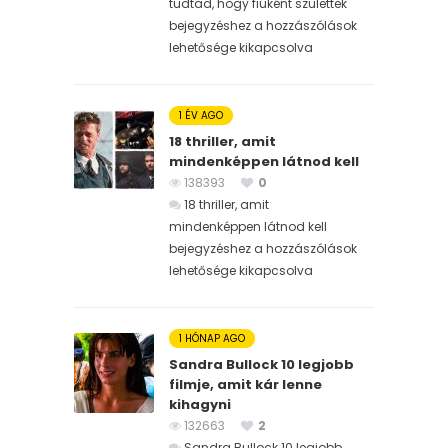
tudtad, hogy fiúként születtek
bejegyzéshez
a hozzászólások
lehetősége kikapcsolva
1 ÉV AGO
18 thriller, amit
mindenképpen látnod kell
138393
0
18 thriller, amit
mindenképpen látnod kell
bejegyzéshez
a hozzászólások
lehetősége kikapcsolva
1 HÓNAP AGO
Sandra Bullock 10 legjobb
filmje, amit kár lenne
kihagyni
132663
2
Sandra Bullock 10 legjobb