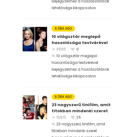
bejegyzéshez
a hozzászólások
lehetősége kikapcsolva
6 ÓRA AGO
10 világsztár meglepő
hasonlósága testvérével
9686
0
10 világsztár meglepő
hasonlósága testvérével
bejegyzéshez
a hozzászólások
lehetősége kikapcsolva
6 ÓRA AGO
23 nagyszerű tinifilm, amit
titokban mindenki szeret
15915
25
23 nagyszerű tinifilm, amit
titokban mindenki szeret