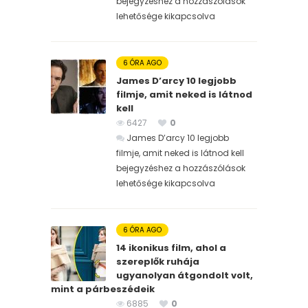
bejegyzéshez
a hozzászólások
lehetősége kikapcsolva
6 ÓRA AGO
James D’arcy 10 legjobb
filmje, amit neked is látnod
kell
6427
0
James D’arcy 10 legjobb
filmje, amit neked is látnod kell
bejegyzéshez
a hozzászólások
lehetősége kikapcsolva
6 ÓRA AGO
14 ikonikus film, ahol a
szereplők ruhája
ugyanolyan átgondolt volt,
mint a párbeszédeik
6885
0