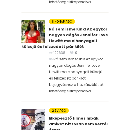
lehetősége kikapcsolva
11 HÓNAP AGO
Rá sem ismerünk! Az egykor
nagyon dögös Jennifer Love
Hewitt ma elhanyagolt
külsejű és felszedett pár kilót
122638
0
Rá sem ismerünk! Az egykor
nagyon dögös Jennifer Love
Hewitt ma elhanyagolt külsejű
és felszedett pár kilót
bejegyzéshez
a hozzászólások
lehetősége kikapcsolva
2 ÉV AGO
Elképesztő filmes hibák,
amiket biztosan nem vettél
észre