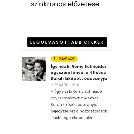
szinkronos előzetese
LEGOLVASOTTABB CIKKEK
8 HÓNAP AGO
Így néz ki Romy Schneider
egyszem lánya: a 48 éves
Sarah kiköpött édesanyja
194491
0
Így néz ki Romy Schneider
egyszem lánya: a 48 éves
Sarah kiköpött édesanyja
bejegyzéshez
a hozzászólások
lehetősége kikapcsolva