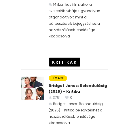
14 ikonikus film, ahol a
szereplők ruhája ugyanolyan
átgondolt volt, mint a
párbeszédeik bejegyzéshez
a
hozzászólások lehetősége
kikapcsolva
KRITIKÁK
1 ÉV AGO
Bridget Jones: Bolondulásig
(2025) – Kritika
3751
0
Bridget Jones: Bolondulásig
(2025) – Kritika bejegyzéshez
a
hozzászólások lehetősége
kikapcsolva