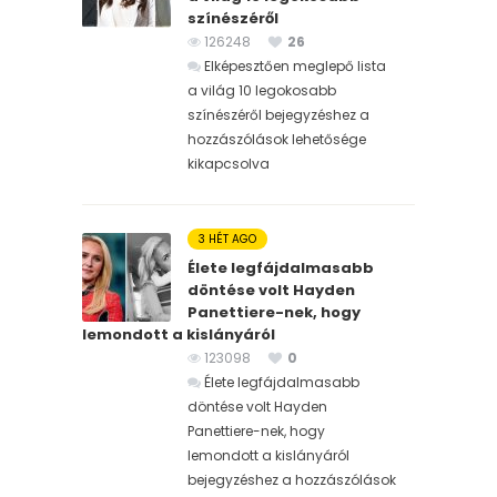
színészéről
126248
26
Elképesztően meglepő lista
a világ 10 legokosabb
színészéről bejegyzéshez
a
hozzászólások lehetősége
kikapcsolva
3 HÉT AGO
Élete legfájdalmasabb
döntése volt Hayden
Panettiere-nek, hogy
lemondott a kislányáról
123098
0
Élete legfájdalmasabb
döntése volt Hayden
Panettiere-nek, hogy
lemondott a kislányáról
bejegyzéshez
a hozzászólások