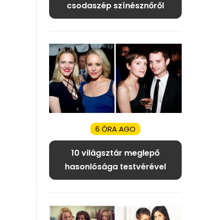
csodaszép színésznőről
6 ÓRA AGO
10 világsztár meglepő
hasonlósága testvérével