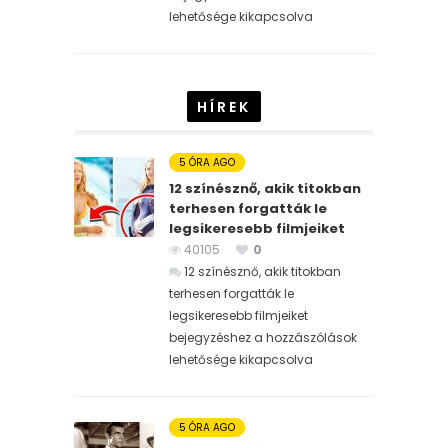
lehetősége kikapcsolva
HÍREK
5 ÓRA AGO
12 színésznő, akik titokban
terhesen forgatták le
legsikeresebb filmjeiket
40105
0
12 színésznő, akik titokban
terhesen forgatták le
legsikeresebb filmjeiket
bejegyzéshez
a hozzászólások
lehetősége kikapcsolva
5 ÓRA AGO