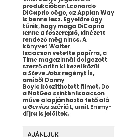
produkcióban Leonardo
DiCaprio cége, az Appian Way
is benne lesz. Egyelőre úgy
tűnik, hogy maga DiCaprio
lenne a főszereplő, kinézett
rendező még nincs. A
könyvet Walter
Isaacson vetette papírra, a
Time magazinnál dolgozott
szerző adta ki kezei közül
a
Steve Jobs
regényt is,
amiből Danny
Boyle készíthetett filmet. De
a NatGeo szintén Isaacson
műve alapján hozta tető alá
a
Genius
szériát, amit Emmy-
díjra is jelöltek.