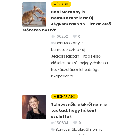
4 ÉV AGO
Bébi Motkány is
bemutatkozik az új
Jégkorszakban – itt az első
előzetes hozzá!
166252
0
Bébi Motkány is
bemutatkozik az új
Jégkorszakban – itt az első
előzetes hozzá! bejegyzéshez
a
hozzászólások lehetősége
kikapcsolva
6 HÓNAP AGO
Színésznők, akikről nem is
tudtad, hogy fiúként
születtek
150634
0
Színésznők, akikről nem is