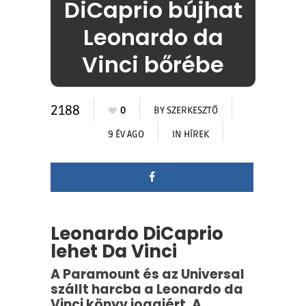
DiCaprio bújhat
Leonardo da
Vinci bőrébe
2188
0
BY
SZERKESZTŐ
9 ÉV AGO
IN
HÍREK
Leonardo DiCaprio
lehet Da Vinci
A Paramount és az Universal
szállt harcba a Leonardo da
Vinci könyv jogaiért. A