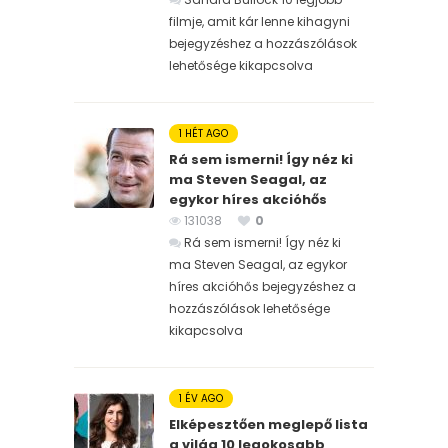
filmje, amit kár lenne kihagyni
bejegyzéshez
a hozzászólások
lehetősége kikapcsolva
1 HÉT AGO
Rá sem ismerni! Így néz ki
ma Steven Seagal, az
egykor híres akcióhős
131038
0
Rá sem ismerni! Így néz ki
ma Steven Seagal, az egykor
híres akcióhős bejegyzéshez
a
hozzászólások lehetősége
kikapcsolva
1 ÉV AGO
Elképesztően meglepő lista
a világ 10 legokosabb