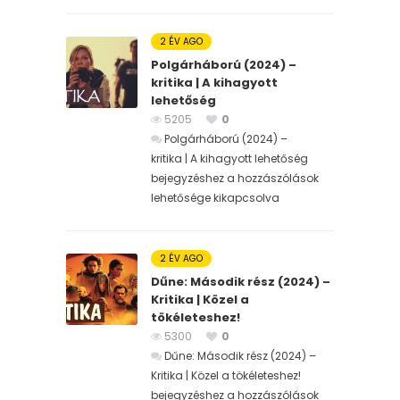
2 ÉV AGO
Polgárháború (2024) –
kritika | A kihagyott
lehetőség
5205
0
Polgárháború (2024) –
kritika | A kihagyott lehetőség
bejegyzéshez
a hozzászólások
lehetősége kikapcsolva
2 ÉV AGO
Dűne: Második rész (2024) –
Kritika | Közel a
tökéleteshez!
5300
0
Dűne: Második rész (2024) –
Kritika | Közel a tökéleteshez!
bejegyzéshez
a hozzászólások